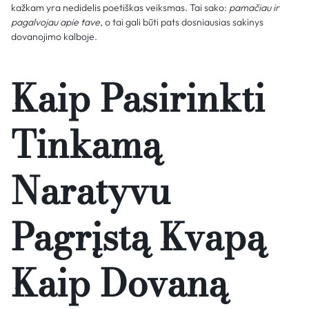
kažkam yra nedidelis poetiškas veiksmas. Tai sako:
pamačiau ir
pagalvojau apie tave,
o tai gali būti pats dosniausias sakinys
dovanojimo kalboje.
Kaip Pasirinkti
Tinkamą
Naratyvu
Pagrįstą Kvapą
Kaip Dovaną