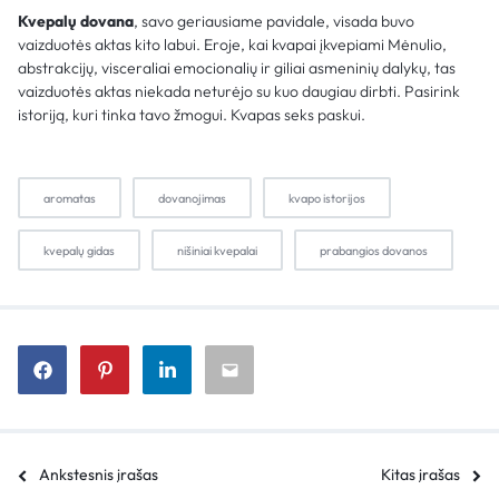
Kvepalų dovana
, savo geriausiame pavidale, visada buvo
vaizduotės aktas kito labui. Eroje, kai kvapai įkvepiami Mėnulio,
abstrakcijų, visceraliai emocionalių ir giliai asmeninių dalykų, tas
vaizduotės aktas niekada neturėjo su kuo daugiau dirbti. Pasirink
istoriją, kuri tinka tavo žmogui. Kvapas seks paskui.
aromatas
dovanojimas
kvapo istorijos
kvepalų gidas
nišiniai kvepalai
prabangios dovanos
Ankstesnis įrašas
Kitas įrašas