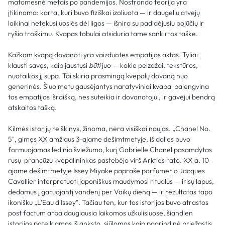
matomesnė metais po pandemijos. Nostrando teorija yra
įtikinama: karta, kuri buvo fiziškai izoliuota — ir daugeliu atvejų
laikinai netekusi uoslės dėl ligos — išniro su padidėjusiu pojūčių ir
ryšio troškimu. Kvapas tobulai atsiduria tame sankirtos taške.
Kažkam kvapą dovanoti yra vaizduotės empatijos aktas. Tyliai
klausti savęs, kaip jaustųsi
būti
juo — kokie peizažai, tekstūros,
nuotaikos jį supa. Tai skiria prasmingą kvepalų dovaną nuo
generinės. Šiuo metu gausėjantys naratyviniai kvapai palengvina
tos empatijos išraišką, nes suteikia ir dovanotojui, ir gavėjui bendrą
atskaitos tašką.
Kilmės istorijų reiškinys, žinoma, nėra visiškai naujas. „Chanel No.
5", gimęs XX amžiaus 3-ajame dešimtmetyje, iš dalies buvo
formuojamas ledinio šviežumo, kurį Gabrielle Chanel pasamdytas
rusų-prancūzų kvepalininkas pastebėjo virš Arkties rato. XX a. 10-
ajame dešimtmetyje Issey Miyake paprašė parfumerio Jacques
Cavallier interpretuoti japoniškus maudymosi ritualus — irisų lapus,
dedamus į garuojantį vandenį per Vaikų dieną — ir rezultatas tapo
ikonišku „L'Eau d'Issey". Tačiau ten, kur tos istorijos buvo atrastos
post factum arba daugiausia laikomos užkulisiuose, šiandien
istorijos pateikiamos iš anksto, siūlomos kaip pagrindinė priežastis