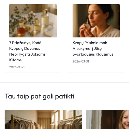
7 Priežastys, Kodėl
Kvapų Prisiminimai:
Kvepalų Dovanos
Atsakymai į Jūsų
Neprilygsta Jokioms
Svarbiausius Klausimus
Kitoms
2026-03-31
2026-03-31
Tau taip pat gali patikti