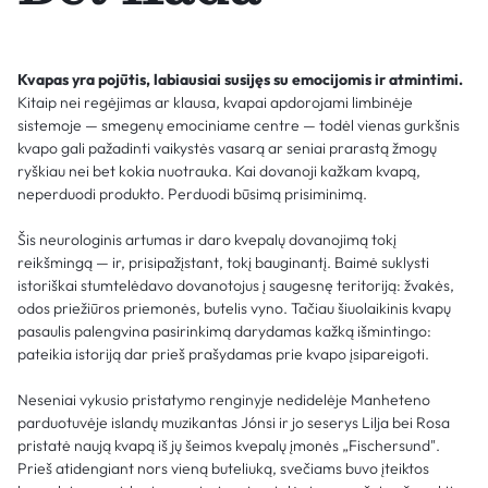
Kvapas yra pojūtis, labiausiai susijęs su emocijomis ir atmintimi.
Kitaip nei regėjimas ar klausa, kvapai apdorojami limbinėje
sistemoje — smegenų emociniame centre — todėl vienas gurkšnis
kvapo gali pažadinti vaikystės vasarą ar seniai prarastą žmogų
ryškiau nei bet kokia nuotrauka. Kai dovanoji kažkam kvapą,
neperduodi produkto. Perduodi būsimą prisiminimą.
Šis neurologinis artumas ir daro kvepalų dovanojimą tokį
reikšmingą — ir, prisipažįstant, tokį bauginantį. Baimė suklysti
istoriškai stumtelėdavo dovanotojus į saugesnę teritoriją: žvakės,
odos priežiūros priemonės, butelis vyno. Tačiau šiuolaikinis kvapų
pasaulis palengvina pasirinkimą darydamas kažką išmintingo:
pateikia istoriją dar prieš prašydamas prie kvapo įsipareigoti.
Neseniai vykusio pristatymo renginyje nedidelėje Manheteno
parduotuvėje islandų muzikantas Jónsi ir jo seserys Lilja bei Rosa
pristatė naują kvapą iš jų šeimos kvepalų įmonės „Fischersund".
Prieš atidengiant nors vieną buteliuką, svečiams buvo įteiktos