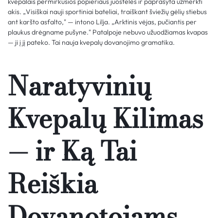
kvepalais permirkusios popieriaus juostelės ir paprašyta užmerkti
akis. „Visiškai nauji sportiniai bateliai, traiškant šviežių gėlių stiebus
ant karšto asfalto," — intono Lilja. „Arktinis vėjas, pučiantis per
plaukus drėgname pušyne." Patalpoje nebuvo užuodžiamas kvapas
— ji į jį pateko. Tai nauja kvepalų dovanojimo gramatika.
Naratyvinių
Kvepalų Kilimas
— ir Ką Tai
Reiškia
Dovanotojams