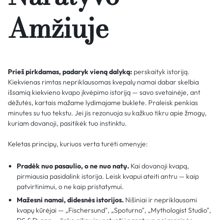
Amžiuje
Prieš pirkdamas, padaryk vieną dalyką:
perskaityk istoriją.
Kiekvienas rimtas nepriklausomas kvepalų namai dabar skelbia
išsamią kiekvieno kvapo įkvėpimo istoriją — savo svetainėje, ant
dėžutės, kartais mažame lydimajame buklete. Praleisk penkias
minutes su tuo tekstu. Jei jis rezonuoja su kažkuo tikru apie žmogų,
kuriam dovanoji, pasitikėk tuo instinktu.
Keletas principų, kuriuos verta turėti omenyje:
Pradėk nuo pasaulio, o ne nuo natų.
Kai dovanoji kvapą,
pirmiausia pasidalink istorija. Leisk kvapui ateiti antru — kaip
patvirtinimui, o ne kaip pristatymui.
Mažesni namai, didesnės istorijos.
Nišiniai ir nepriklausomi
kvapų kūrėjai — „Fischersund", „Spoturno", „Mythologist Studio",