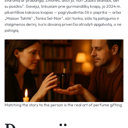
švarumą ar prabangą. Žmonės, anot jo, nori „kažko skanaus, bet
su posūkiu". Gavėjui, linkusiam prie gurmandiškų kvapų, jo 2024 m.
pikantiškas kakavos kvapas — pagrybudintas čili ir paprika — arba
„Maison Tahité" „Tonka Sel-Noir", sūri tonka, siūlo tą patogumo ir
staigmenos derinį, kuris dovaną priverčia atrodyti apgalvotą, o ne
patogią.
Matching the story to the person is the real art of perfume gifting.