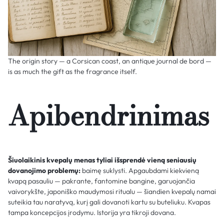
The origin story — a Corsican coast, an antique journal de bord —
is as much the gift as the fragrance itself.
Apibendrinimas
Šiuolaikinis kvepalų menas tyliai išsprendė vieną seniausių
dovanojimo problemų:
baimę suklysti. Apgaubdami kiekvieną
kvapą pasauliu — pakrante, fantomine bangine, garuojančia
vaivorykšte, japoniško maudymosi ritualu — šiandien kvepalų namai
suteikia tau naratyvą, kurį gali dovanoti kartu su buteliuku. Kvapas
tampa koncepcijos įrodymu. Istorija yra tikroji dovana.