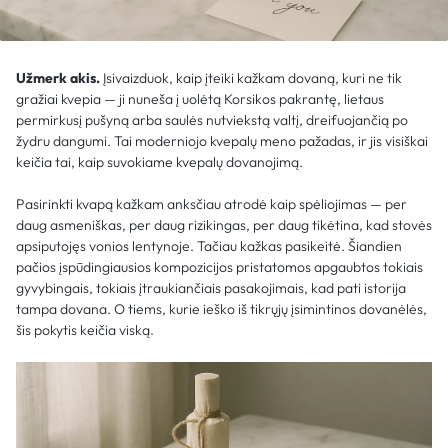
Užmerk akis.
Įsivaizduok, kaip įteiki kažkam dovaną, kuri ne tik
gražiai kvepia — ji nuneša į uolėtą Korsikos pakrantę, lietaus
permirkusį pušyną arba saulės nutviekstą valtį, dreifuojančią po
žydru dangumi. Tai moderniojo kvepalų meno pažadas, ir jis visiškai
keičia tai, kaip suvokiame kvepalų dovanojimą.
Pasirinkti kvapą kažkam anksčiau atrodė kaip spėliojimas — per
daug asmeniškas, per daug rizikingas, per daug tikėtina, kad stovės
apsiputojęs vonios lentynoje. Tačiau kažkas pasikeitė. Šiandien
pačios įspūdingiausios kompozicijos pristatomos apgaubtos tokiais
gyvybingais, tokiais įtraukiančiais pasakojimais, kad pati istorija
tampa dovana. O tiems, kurie ieško iš tikrųjų įsimintinos dovanėlės,
šis pokytis keičia viską.