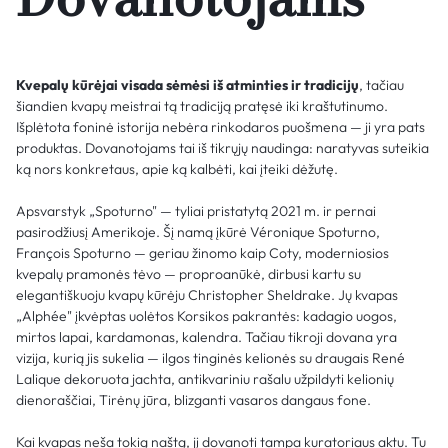
Kvepalų kūrėjai visada sėmėsi iš atminties ir tradicijų
, tačiau
šiandien kvapų meistrai tą tradiciją pratęsė iki kraštutinumo.
Išplėtota foninė istorija nebėra rinkodaros puošmena — ji yra pats
produktas. Dovanotojams tai iš tikrųjų naudinga: naratyvas suteikia
ką nors konkretaus, apie ką kalbėti, kai įteiki dėžutę.
Apsvarstyk „Spoturno" — tyliai pristatytą 2021 m. ir pernai
pasirodžiusį Amerikoje. Šį namą įkūrė Véronique Spoturno,
François Spoturno — geriau žinomo kaip Coty, moderniosios
kvepalų pramonės tėvo — proproanūkė, dirbusi kartu su
elegantiškuoju kvapų kūrėju Christopher Sheldrake. Jų kvapas
„Alphée" įkvėptas uolėtos Korsikos pakrantės: kadagio uogos,
mirtos lapai, kardamonas, kalendra. Tačiau tikroji dovana yra
vizija, kurią jis sukelia — ilgos tinginės kelionės su draugais René
Lalique dekoruota jachta, antikvariniu rašalu užpildyti kelionių
dienoraščiai, Tirėnų jūra, blizganti vasaros dangaus fone.
Kai kvapas neša tokią naštą, jį dovanoti tampa kuratoriaus aktu. Tu