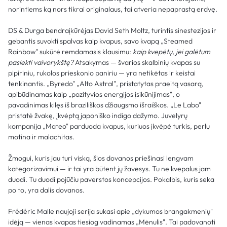
norintiems ką nors tikrai originalaus, tai atveria nepaprastą erdvę.
DS & Durga bendraįkūrėjas David Seth Moltz, turintis sinestezijos ir
gebantis suvokti spalvas kaip kvapus, savo kvapą „Steamed
Rainbow" sukūrė remdamasis klausimu:
kaip kvepėtų, jei galėtum
pasiekti vaivorykštę?
Atsakymas — švarios skalbinių kvapas su
pipiriniu, rukolos prieskonio paniriu — yra netikėtas ir keistai
tenkinantis. „Byredo" „Alto Astral", pristatytas praeitą vasarą,
apibūdinamas kaip „pozityvios energijos įsikūnijimas", o
pavadinimas kilęs iš braziliškos džiaugsmo išraiškos. „Le Labo"
pristatė žvakę, įkvėptą japoniško indigo dažymo. Juvelyrų
kompanija „Mateo" parduoda kvapus, kuriuos įkvėpė turkis, perlų
motina ir malachitas.
Žmogui, kuris jau turi viską, šios dovanos priešinasi lengvam
kategorizavimui — ir tai yra būtent jų žavesys. Tu ne kvepalus jam
duodi. Tu duodi pojūčiu paverstos koncepcijos. Pokalbis, kuris seka
po to, yra dalis dovanos.
Frédéric Malle naujoji serija sukasi apie „dykumos brangakmenių"
idėją — vienas kvapas tiesiog vadinamas „Mėnulis". Tai padovanoti