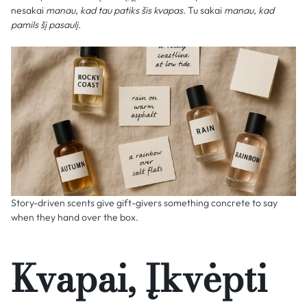
nesakai
manau, kad tau patiks šis kvapas.
Tu sakai
manau, kad
pamils šį pasaulį.
Story-driven scents give gift-givers something concrete to say
when they hand over the box.
Kvapai, Įkvėpti