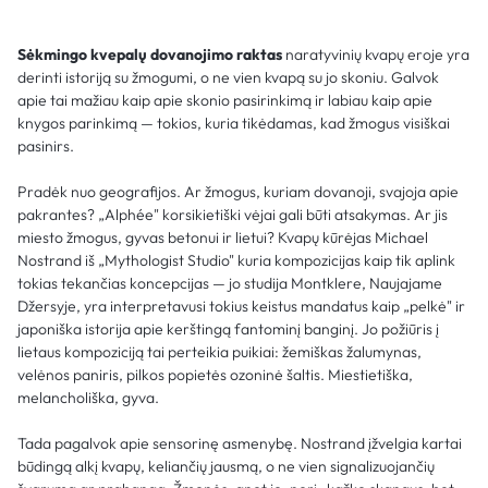
Sėkmingo kvepalų dovanojimo raktas
naratyvinių kvapų eroje yra
derinti istoriją su žmogumi, o ne vien kvapą su jo skoniu. Galvok
apie tai mažiau kaip apie skonio pasirinkimą ir labiau kaip apie
knygos parinkimą — tokios, kuria tikėdamas, kad žmogus visiškai
pasinirs.
Pradėk nuo geografijos. Ar žmogus, kuriam dovanoji, svajoja apie
pakrantes? „Alphée" korsikietiški vėjai gali būti atsakymas. Ar jis
miesto žmogus, gyvas betonui ir lietui? Kvapų kūrėjas Michael
Nostrand iš „Mythologist Studio" kuria kompozicijas kaip tik aplink
tokias tekančias koncepcijas — jo studija Montklere, Naujajame
Džersyje, yra interpretavusi tokius keistus mandatus kaip „pelkė" ir
japoniška istorija apie kerštingą fantominį banginį. Jo požiūris į
lietaus kompoziciją tai perteikia puikiai: žemiškas žalumynas,
velėnos paniris, pilkos popietės ozoninė šaltis. Miestietiška,
melancholiška, gyva.
Tada pagalvok apie sensorinę asmenybę. Nostrand įžvelgia kartai
būdingą alkį kvapų, keliančių jausmą, o ne vien signalizuojančių