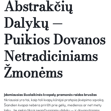
Abstrakčių
Dalykų —
Puikios Dovanos
Netradiciniams
Žmonėms
Įdomiausias šiuolaikinės kvepalų pramonės raidos bruožas
tikriausiai yra tai, kaip toli kvapų kūrėjai pratęsia įkvėpimo sąvoką.
Šiandien kvapai nebėra pririšti prie gėlių, medienos ar net metų
laikų. Jie siekia tikrai neapčiuopiamų dalykų — ir dovanotojams,