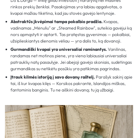
DS & Durga — linkę giliau investuoti į naratyvą nei masinės
rinkos prekių ženklai. Pasakojimas yra labiau apgalvotas, o
kvapai mažiau tikėtina, kad jau stovės gavėjo lentynoje.
Abstraktūs įkvėpimai tampa pokalbio pradžia.
Kvapas,
vadinamas „Mėnuliu" ar „Steamed Rainbow", suteikia gavėjui ką
nors apmąstyti ir aptarti. Tas pratęstas gyvenimas — pokalbiai,
užsiplieskiantys dienomis vėliau — yra dalis to, ką dovanoji.
Gurmandiški kvapai yra universaliai raminantys.
Vanilinas,
randamas net motinos piene, yra viena labiausiai universaliai
patrauklių natų pasaulyje. Jei abejoji gavėjo skoniais, sudėtingas
gurmandikas su netikėtu posūkiu yra patikimas pagrindas.
Įtrauk kilmės istoriją į savo dovanų raštelį.
Parašyk sakinį apie
tai, iš kur kvapas kilęs — Korsikos pakrantė, Islandijos miškas,
fantominis banginis. Tu ne aiškini dovaną; tu ją užbaigi.