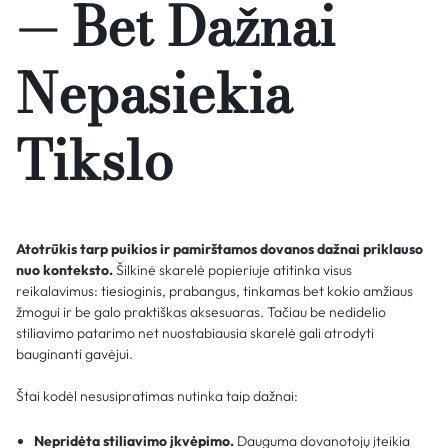
— Bet Dažnai
Nepasiekia
Tikslo
Atotrūkis tarp puikios ir pamirštamos dovanos dažnai priklauso
nuo konteksto.
Šilkinė skarelė popieriuje atitinka visus
reikalavimus: tiesioginis, prabangus, tinkamas bet kokio amžiaus
žmogui ir be galo praktiškas aksesuaras. Tačiau be nedidelio
stiliavimo patarimo net nuostabiausia skarelė gali atrodyti
bauginanti gavėjui.
Štai kodėl nesusipratimas nutinka taip dažnai:
Nepridėta stiliavimo įkvėpimo.
Dauguma dovanotojų įteikia