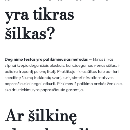
yra tikras
šilkas?
Deginimo testas yra patikimiausias metodas
— tikras šilkas
silpnai kvepia degančiais plaukais, kai uždegamas vienas siūlas, ir
palieka trupantį pelenų likutį. Praktikoje tikras šilkas taip pat turi
specifinę šilumą ir sklandų svorį, kurių sintetinės alternatyvos
paprasčiausiai negali atkurti. Pirkimas iš patikimo prekės ženklo su
skaidriu tiekimu yra paprasčiausia garantija.
Ar šilkinę