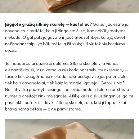
Įsigijote gražią šilkinę skarelę — kas toliau?
Galbūt jau esate ją
dovanojęs ir matėte, kaip ji dingo stalčiuje, kad nebūtų matytas
niekada. O gal pats ją gavote ir jaučiatės sutrikęs, kaip ją dėvėti
neišrodant taip, lyg būtumėte ją ištraukęs iš vintažinių kostiumų
dėžės.
Tai nepaprastai dažna problema. Šilkinė skarelė yra vienas
elegantiškiausių ir universaliausių kada nors sukurtų aksesuarų —
tačiau tiek daug žmonių niekada neišnaudoja viso jos potencialo,
tiek kaip dovanotojai, tiek kaip laimingieji gavėjai. Geroji žinia?
Norint viską padaryti teisingai, nereikia mados diplomo ar stilisto
numerio greitojo rinkimo sąraše. Atlikę kelis aiškius žingsnius, galite
pasirinkti, pateikti ir dėvėti šilkinę skarelę taip, kad ji taptų tikrai
branginama detale — o ne pamirštama.