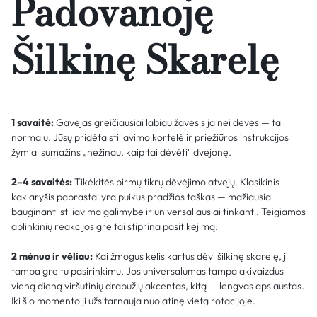
Padovanoję
Šilkinę Skarelę
1 savaitė:
Gavėjas greičiausiai labiau žavėsis ja nei dėvės — tai
normalu. Jūsų pridėta stiliavimo kortelė ir priežiūros instrukcijos
žymiai sumažins „nežinau, kaip tai dėvėti" dvejonę.
2–4 savaitės:
Tikėkitės pirmų tikrų dėvėjimo atvejų. Klasikinis
kaklaryšis paprastai yra puikus pradžios taškas — mažiausiai
bauginanti stiliavimo galimybė ir universaliausiai tinkanti. Teigiamos
aplinkinių reakcijos greitai stiprina pasitikėjimą.
2 mėnuo ir vėliau:
Kai žmogus kelis kartus dėvi šilkinę skarelę, ji
tampa greitu pasirinkimu. Jos universalumas tampa akivaizdus —
vieną dieną viršutinių drabužių akcentas, kitą — lengvas apsiaustas.
Iki šio momento ji užsitarnauja nuolatinę vietą rotacijoje.