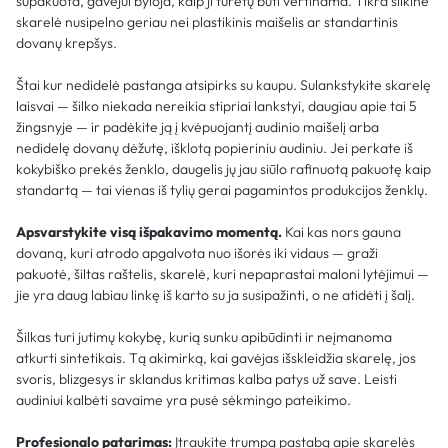
supakuota, gavėjui byloja, kaip ji turėtų būti vertinama. Tikra šilkinė
skarelė nusipelno geriau nei plastikinis maišelis ar standartinis
dovanų krepšys.
Štai kur nedidelė pastanga atsipirks su kaupu. Sulankstykite skarelę
laisvai — šilko niekada nereikia stipriai lankstyi, daugiau apie tai 5
žingsnyje — ir padėkite ją į kvėpuojantį audinio maišelį arba
nedidelę dovanų dėžutę, išklotą popieriniu audiniu. Jei perkate iš
kokybiško prekės ženklo, daugelis jų jau siūlo rafinuotą pakuotę kaip
standartą — tai vienas iš tylių gerai pagamintos produkcijos ženklų.
Apsvarstykite visą išpakavimo momentą.
Kai kas nors gauna
dovaną, kuri atrodo apgalvota nuo išorės iki vidaus — graži
pakuotė, šiltas raštelis, skarelė, kuri nepaprastai maloni lytėjimui —
jie yra daug labiau linkę iš karto su ja susipažinti, o ne atidėti į šalį.
Šilkas turi jutimų kokybę, kurią sunku apibūdinti ir neįmanoma
atkurti sintetikais. Tą akimirką, kai gavėjas išskleidžia skarelę, jos
svoris, blizgesys ir sklandus kritimas kalba patys už save. Leisti
audiniui kalbėti savaime yra pusė sėkmingo pateikimo.
Profesionalo patarimas:
Įtraukite trumpą pastabą apie skarelės