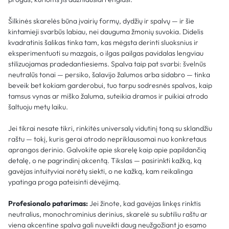
Šilkinės skarelės būna įvairių formų, dydžių ir spalvų — ir šie
kintamieji svarbūs labiau, nei dauguma žmonių suvokia. Didelis
kvadratinis šalikas tinka tam, kas mėgsta derinti sluoksnius ir
eksperimentuoti su mazgais, o ilgas pailgas pavidalas lengviau
stilizuojamas pradedantiesiems. Spalva taip pat svarbi: švelnūs
neutralūs tonai — persiko, šalavijo žalumos arba sidabro — tinka
beveik bet kokiam garderobui, tuo tarpu sodresnės spalvos, kaip
tamsus vynas ar miško žaluma, suteikia dramos ir puikiai atrodo
šaltuoju metų laiku.
Jei tikrai nesate tikri, rinkitės universalų vidutinį toną su sklandžiu
raštu — tokį, kuris gerai atrodo nepriklausomai nuo konkretaus
aprangos derinio. Galvokite apie skarelę kaip apie papildančią
detalę, o ne pagrindinį akcentą. Tikslas — pasirinkti kažką, ką
gavėjas intuityviai norėtų siekti, o ne kažką, kam reikalinga
ypatinga proga pateisinti dėvėjimą.
Profesionalo patarimas:
Jei žinote, kad gavėjas linkęs rinktis
neutralius, monochrominius derinius, skarelė su subtiliu raštu ar
viena akcentine spalva gali nuveikti daug neužgožiant jo esamo