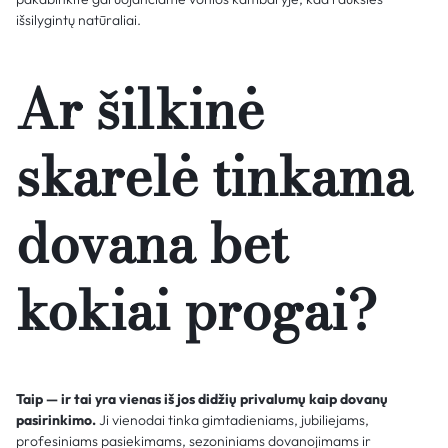
išsilygintų natūraliai.
Ar šilkinė
skarelė tinkama
dovana bet
kokiai progai?
Taip — ir tai yra vienas iš jos didžių privalumų kaip dovanų
pasirinkimo.
Ji vienodai tinka gimtadieniams, jubiliejams,
profesiniams pasiekimams, sezoniniams dovanojimams ir