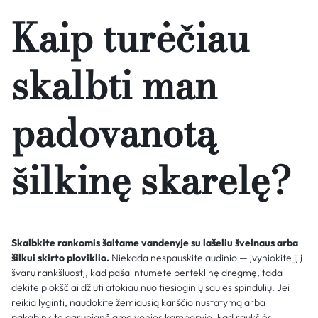
Kaip turėčiau
skalbti man
padovanotą
šilkinę skarelę?
Skalbkite rankomis šaltame vandenyje su lašeliu švelnaus arba
šilkui skirto ploviklio.
Niekada nespauskite audinio — įvyniokite jį į
švarų rankšluostį, kad pašalintumėte perteklinę drėgmę, tada
dėkite plokščiai džiūti atokiau nuo tiesioginių saulės spindulių. Jei
reikia lyginti, naudokite žemiausią karščio nustatymą arba
pakabinkite garuojančiame vonios kambaryje, kad raukšlės