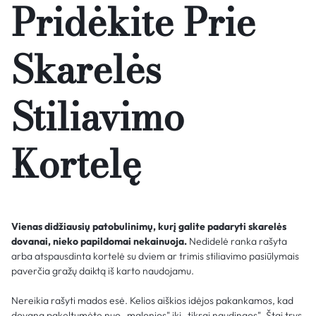
Pridėkite Prie
Skarelės
Stiliavimo
Kortelę
Vienas didžiausių patobulinimų, kurį galite padaryti skarelės
dovanai, nieko papildomai nekainuoja.
Nedidelė ranka rašyta
arba atspausdinta kortelė su dviem ar trimis stiliavimo pasiūlymais
paverčia gražų daiktą iš karto naudojamu.
Nereikia rašyti mados esė. Kelios aiškios idėjos pakankamos, kad
dovaną pakeltumėte nuo „malonios" iki „tikrai naudingos". Štai trys