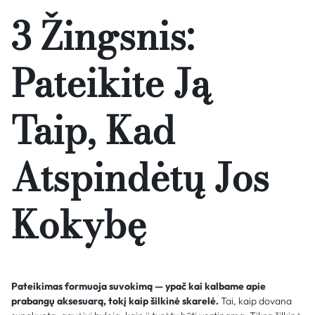
3 Žingsnis:
Pateikite Ją
Taip, Kad
Atspindėtų Jos
Kokybę
Pateikimas formuoja suvokimą — ypač kai kalbame apie
prabangų aksesuarą, tokį kaip šilkinė skarelė.
Tai, kaip dovana