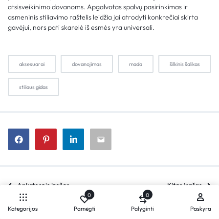
atsisveikinimo dovanoms. Apgalvotas spalvų pasirinkimas ir
asmeninis stiliavimo raštelis leidžia jai atrodyti konkrečiai skirta
gavėjui, nors pati skarelė iš esmės yra universali.
aksesuarai
dovanojimas
mada
šilkinis šalikas
stiliaus gidas
Ankstesnis įrašas
Kitas įrašas
0
0
Kategorijos
Pamėgti
Palyginti
Paskyra
Palyginkite produktus