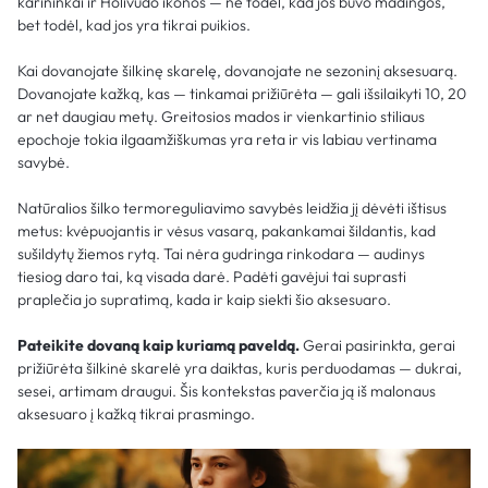
karininkai ir Holivudo ikonos — ne todėl, kad jos buvo madingos,
bet todėl, kad jos yra tikrai puikios.
Kai dovanojate šilkinę skarelę, dovanojate ne sezoninį aksesuarą.
Dovanojate kažką, kas — tinkamai prižiūrėta — gali išsilaikyti 10, 20
ar net daugiau metų. Greitosios mados ir vienkartinio stiliaus
epochoje tokia ilgaamžiškumas yra reta ir vis labiau vertinama
savybė.
Natūralios šilko termoreguliavimo savybės leidžia jį dėvėti ištisus
metus: kvėpuojantis ir vėsus vasarą, pakankamai šildantis, kad
sušildytų žiemos rytą. Tai nėra gudringa rinkodara — audinys
tiesiog daro tai, ką visada darė. Padėti gavėjui tai suprasti
praplečia jo supratimą, kada ir kaip siekti šio aksesuaro.
Pateikite dovaną kaip kuriamą paveldą.
Gerai pasirinkta, gerai
prižiūrėta šilkinė skarelė yra daiktas, kuris perduodamas — dukrai,
sesei, artimam draugui. Šis kontekstas paverčia ją iš malonaus
aksesuaro į kažką tikrai prasmingo.