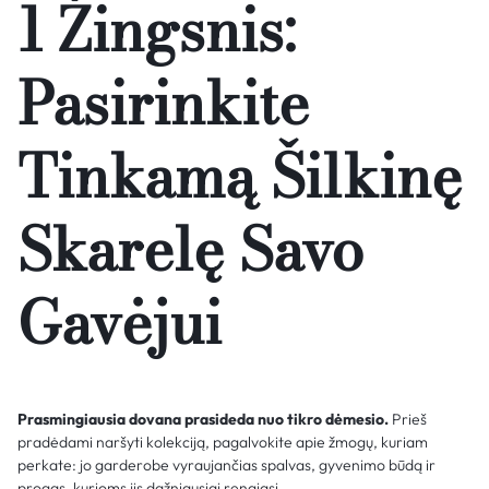
1 Žingsnis:
Pasirinkite
Tinkamą Šilkinę
Skarelę Savo
Gavėjui
Prasmingiausia dovana prasideda nuo tikro dėmesio.
Prieš
pradėdami naršyti kolekciją, pagalvokite apie žmogų, kuriam
perkate: jo garderobe vyraujančias spalvas, gyvenimo būdą ir
progas, kurioms jis dažniausiai rengiasi.