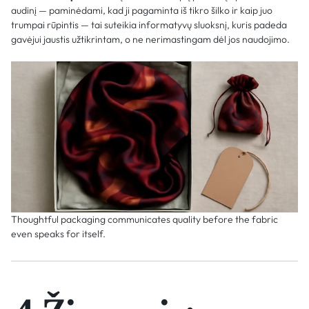
audinį — paminėdami, kad ji pagaminta iš tikro šilko ir kaip juo
trumpai rūpintis — tai suteikia informatyvų sluoksnį, kuris padeda
gavėjui jaustis užtikrintam, o ne nerimastingam dėl jos naudojimo.
Thoughtful packaging communicates quality before the fabric
even speaks for itself.