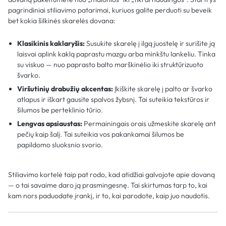
pagrindiniai stiliavimo patarimai, kuriuos galite perduoti su beveik
bet kokia šilkinės skarelės dovana:
Klasikinis kaklaryšis:
Susukite skarelę į ilgą juostelę ir surišite ją
laisvai aplink kaklą paprastu mazgu arba minkštu lankeliu. Tinka
su viskuo — nuo paprasto balto marškinėlio iki struktūrizuoto
švarko.
Viršutinių drabužių akcentas:
Įkiškite skarelę į palto ar švarko
atlapus ir iškart gausite spalvos žybsnį. Tai suteikia tekstūros ir
šilumos be perteklinio tūrio.
Lengvas apsiaustas:
Permainingais orais užmeskite skarelę ant
pečių kaip šalį. Tai suteikia vos pakankamai šilumos be
papildomo sluoksnio svorio.
Stiliavimo kortelė taip pat rodo, kad atidžiai galvojote apie dovaną
— o tai savaime daro ją prasmingesnę. Tai skirtumas tarp to, kai
kam nors paduodate įrankį, ir to, kai parodote, kaip juo naudotis.