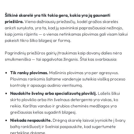
Šilkinė skarelė yra tik tokia gera, kokia yra ją gaunanti
priežiūra.
Viena dažniausių priežasčių, kodėl gražios skarelės
anksti sunyksta, yra ta, kad jų savininkai paprasčiausiai nežinojo,
kaip jomis rūpintis — o vienas netinkamas plovimas gali visam laikui
pakeisti tikro šilko blizgesį ar formą.
Pagrindinių priežiūros gairių įtraukimas kaip dovanų dalies nėra
smulkmeniška — tai apgalvotas žingsnis. Štai kas svarbiausia:
Tik rankų plovimas.
Mašininis plovimas yra per agresyvus.
Plovimas rankomis šaltame vandenyje suteikia visišką proceso
kontrolę ir apsaugo audinio vientisumą.
Naudokite švelnų arba specializuotą ploviklį.
Lašelis šilkui
skirto ploviklio arba itin švelnaus detergenто yra viskas, ko
reikia. Karštas vanduo ir grubios cheminės medžiagos yra
greičiausias kelias sugadinti blizgesį.
Niekada nespauskite.
Drėgną skarelę laisvai įvyniokite į švarų
baltą rankšluostį ir švelniai paspauskite, kad sugertumėte
perteklinę drėgmę.