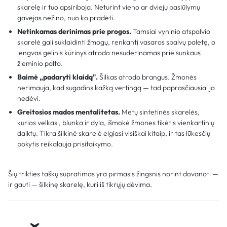
skarelę ir tuo apsiriboja. Neturint vieno ar dviejų pasiūlymų
gavėjas nežino, nuo ko pradėti.
Netinkamas derinimas prie progos.
Tamsiai vyninio atspalvio
skarelė gali suklaidinti žmogų, renkantį vasaros spalvų paletę, o
lengvas gėlinis kūrinys atrodo nesuderinamas prie sunkaus
žieminio palto.
Baimė „padaryti klaidą".
Šilkas atrodo brangus. Žmonės
nerimauja, kad sugadins kažką vertingą — tad paprasčiausiai jo
nedėvi.
Greitosios mados mentalitetas.
Metų sintetinės skarelės,
kurios velkasi, blunka ir dyla, išmokė žmones tikėtis vienkartinių
daiktų. Tikra šilkinė skarelė elgiasi visiškai kitaip, ir tas lūkesčių
pokytis reikalauja prisitaikymo.
Šių trikties taškų supratimas yra pirmasis žingsnis norint dovanoti —
ir gauti — šilkinę skarelę, kuri iš tikrųjų dėvima.