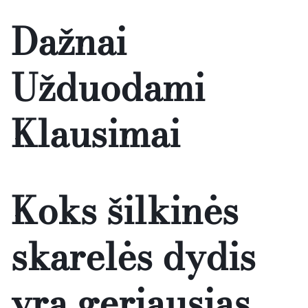
Dažnai
Užduodami
Klausimai
Koks šilkinės
skarelės dydis
yra geriausias