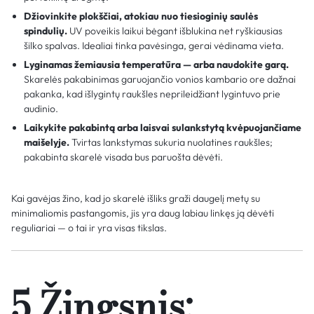
Džiovinkite plokščiai, atokiau nuo tiesioginių saulės
spindulių.
UV poveikis laikui bėgant išblukina net ryškiausias
šilko spalvas. Idealiai tinka pavėsinga, gerai vėdinama vieta.
Lyginamas žemiausia temperatūra — arba naudokite garą.
Skarelės pakabinimas garuojančio vonios kambario ore dažnai
pakanka, kad išlygintų raukšles neprileidžiant lygintuvo prie
audinio.
Laikykite pakabintą arba laisvai sulankstytą kvėpuojančiame
maišelyje.
Tvirtas lankstymas sukuria nuolatines raukšles;
pakabinta skarelė visada bus paruošta dėvėti.
Kai gavėjas žino, kad jo skarelė išliks graži daugelį metų su
minimaliomis pastangomis, jis yra daug labiau linkęs ją dėvėti
reguliariai — o tai ir yra visas tikslas.
5 Žingsnis: