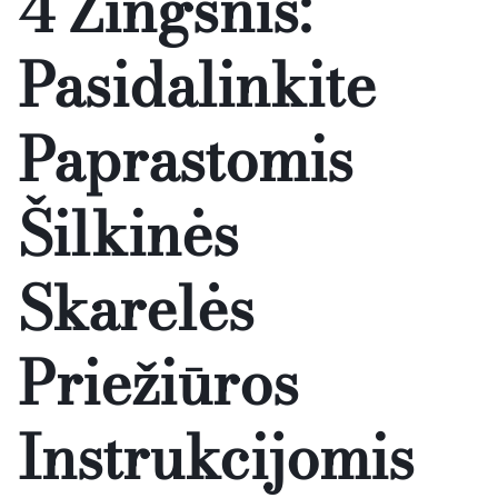
4 Žingsnis:
Pasidalinkite
Paprastomis
Šilkinės
Skarelės
Priežiūros
Instrukcijomis