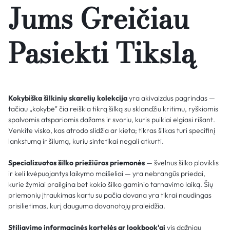
Jums Greičiau
Pasiekti Tikslą
Kokybiška šilkinių skarelių kolekcija
yra akivaizdus pagrindas —
tačiau „kokybė" čia reiškia tikrą šilką su sklandžiu kritimu, ryškiomis
spalvomis atspariomis dažams ir svoriu, kuris puikiai elgiasi rišant.
Venkite visko, kas atrodo slidžia ar kieta; tikras šilkas turi specifinį
lankstumą ir šilumą, kurių sintetikai negali atkurti.
Specializuotos šilko priežiūros priemonės
— švelnus šilko ploviklis
ir keli kvėpuojantys laikymo maišeliai — yra nebrangūs priedai,
kurie žymiai prailgina bet kokio šilko gaminio tarnavimo laiką. Šių
priemonių įtraukimas kartu su pačia dovana yra tikrai naudingas
prisilietimas, kurį dauguma dovanotojų praleidžia.
Stiliavimo informacinės kortelės ar lookbook'ai
vis dažniau