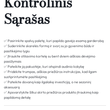
Kontrolinis
Sąrašas
✅ Pasirinkite spalvų paletę, kuri papildo gavėjo esamą garderobą
✅ Suderinkite skarelės formą ir svorį su jo gyvenimo būdu ir
pasitikėjimo lygiu
✅ Įtraukite stiliavimo kortelę su bent dviem aiškiais dėvėjimo
pasiūlymais
✅ Pateikite ją pakuotėje, kuri atspindi audinio kokybę
✅ Pridėkite trumpas, aiškias priežiūros instrukcijas, kad ilgam
sustiprintumėte pasitikėjimą
✅ Pateikite dovaną kaip ilgalaikę investiciją, o ne sezoninį
aksesuarą
✅ Apsvarstykite šilkui skirto priežiūros produkto įtraukimą kaip
papildomą detalę