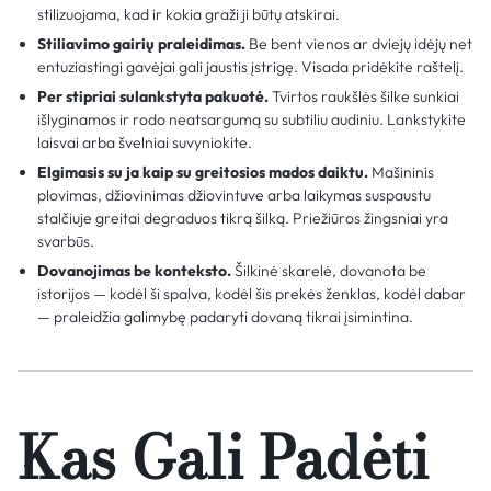
stilizuojama, kad ir kokia graži ji būtų atskirai.
Stiliavimo gairių praleidimas.
Be bent vienos ar dviejų idėjų net
entuziastingi gavėjai gali jaustis įstrigę. Visada pridėkite raštelį.
Per stipriai sulankstyta pakuotė.
Tvirtos raukšlės šilke sunkiai
išlyginamos ir rodo neatsargumą su subtiliu audiniu. Lankstykite
laisvai arba švelniai suvyniokite.
Elgimasis su ja kaip su greitosios mados daiktu.
Mašininis
plovimas, džiovinimas džiovintuve arba laikymas suspaustu
stalčiuje greitai degraduos tikrą šilką. Priežiūros žingsniai yra
svarbūs.
Dovanojimas be konteksto.
Šilkinė skarelė, dovanota be
istorijos — kodėl ši spalva, kodėl šis prekės ženklas, kodėl dabar
— praleidžia galimybę padaryti dovaną tikrai įsimintina.
Kas Gali Padėti