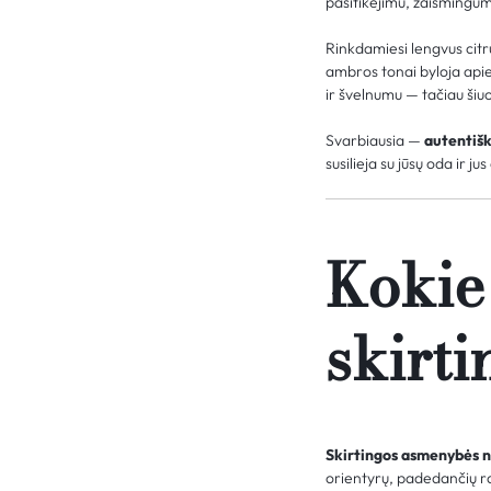
pasitikėjimu, žaismingu
Rinkdamiesi lengvus citr
ambros tonai byloja apie
ir švelnumu — tačiau šiuo
Svarbiausia —
autentiš
susilieja su jūsų oda ir jus
Kokie
skirt
Skirtingos asmenybės na
orientyrų, padedančių ra