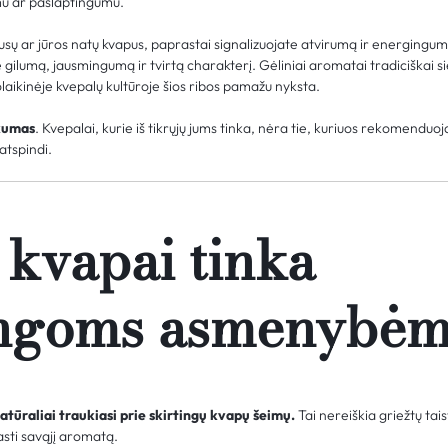
mu ar paslaptingumu.
usų ar jūros natų kvapus, paprastai signalizuojate atvirumą ir energingu
 gilumą, jausmingumą ir tvirtą charakterį. Gėliniai aromatai tradiciškai 
laikinėje kvepalų kultūroje šios ribos pamažu nyksta.
kumas
. Kvepalai, kurie iš tikrųjų jums tinka, nėra tie, kuriuos rekomenduoj
 atspindi.
 kvapai tinka
ingoms asmenybė
tūraliai traukiasi prie skirtingų kvapų šeimų.
Tai nereiškia griežtų tais
sti savąjį aromatą.