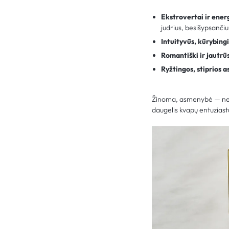
Ekstrovertai ir ene
judrius, besišypsančiu
Intuityvūs, kūrybing
Romantiški ir jautr
Ryžtingos, stiprios 
Žinoma, asmenybė — ne vi
daugelis kvapų entuziast