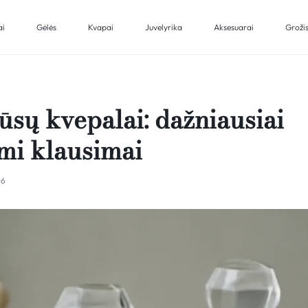
ai
Gėlės
Kvapai
Juvelyrika
Aksesuarai
Groži
ūsų kvepalai: dažniausiai
i klausimai
06