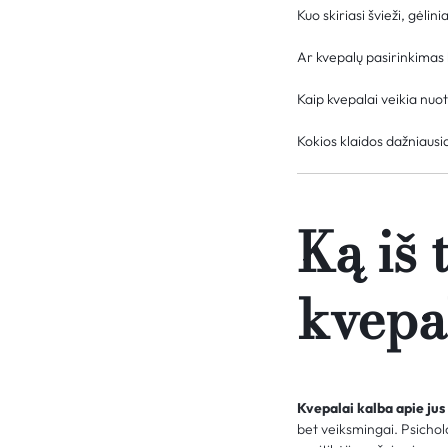
Kuo skiriasi švieži, gėlini
Ar kvepalų pasirinkimas 
Kaip kvepalai veikia nuot
Kokios klaidos dažniaus
Ką iš 
kvepa
Kvepalai kalba apie jus 
bet veiksmingai. Psichol