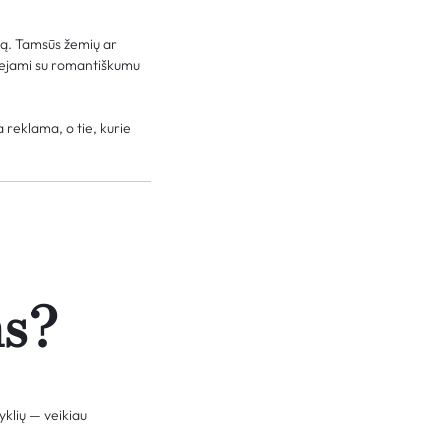
mą. Tamsūs žemių ar
siejami su romantiškumu
a reklama, o tie, kurie
ms?
yklių — veikiau