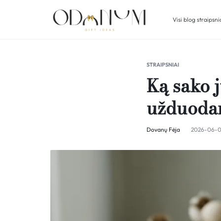
Visi blog straipsni
ODONUM
DOVANŲ
IDĖJOS
STRAIPSNIAI
Ką sako j
užduodam
Dovanų Fėja
2026-06-