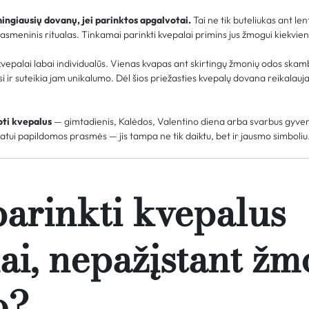
ingiausių dovanų, jei parinktos apgalvotai.
Tai ne tik buteliukas ant le
, asmeninis ritualas. Tinkamai parinkti kvepalai primins jus žmogui kiekvien
a: kvepalai labai individualūs. Vienas kvapas ant skirtingų žmonių odos skam
 ir suteikia jam unikalumo. Dėl šios priežasties kvepalų dovana reikalauja
ti kvepalus
— gimtadienis, Kalėdos, Valentino diena arba svarbus gyven
ui papildomos prasmės — jis tampa ne tik daiktu, bet ir jausmo simboliu
parinkti kvepalus
ai, nepažįstant ž
o?