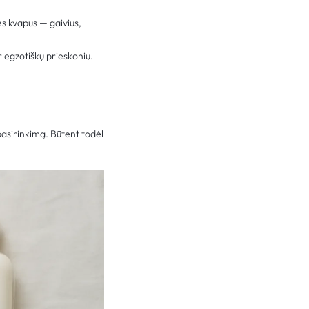
s kvapus — gaivius,
r egzotiškų prieskonių.
pasirinkimą. Būtent todėl