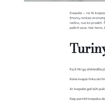
Kvepalai — ne tik kvapas
žmonių renkasi aromatą i
nežino, nuo ko pradėti. 
pažinti save, tiek tiems
Turin
Ką iš tikrųjų atskleidžia 
Kokie kvapai tinka ski
Ar kvepalai gali būti pui
Kaip parinkti kvepalus 