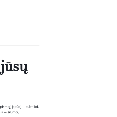
 jūsų
rmąjį įspūdį — subtiliai,
is — šiluma,