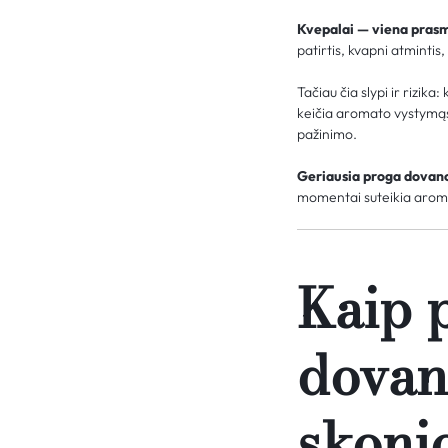
Kvepalai — viena prasm
patirtis, kvapni atmintis
Tačiau čia slypi ir rizik
keičia aromato vystymąsi
pažinimo.
Geriausia proga dovano
momentai suteikia aromat
Kaip 
dovan
skoni