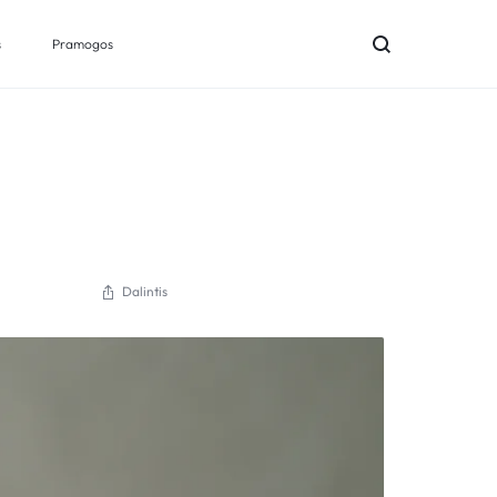
s
Pramogos
Dalintis