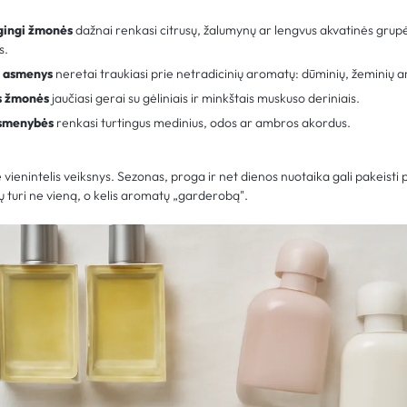
rgingi žmonės
dažnai renkasi citrusų, žalumynų ar lengvus akvatinės grupė
s.
i asmenys
neretai traukiasi prie netradicinių aromatų: dūminių, žeminių a
ūs žmonės
jaučiasi gerai su gėliniais ir minkštais muskuso deriniais.
asmenybės
renkasi turtingus medinius, odos ar ambros akordus.
enintelis veiksnys. Sezonas, proga ir net dienos nuotaika gali pakeisti 
ų turi ne vieną, o kelis aromatų „garderobą".