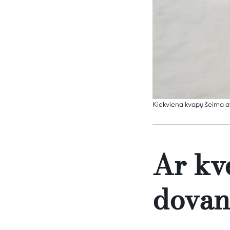
Kiekviena kvapų šeima at
Ar kve
dovan