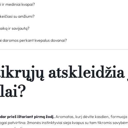
ai ir mediniai kvapai?
keičiasi su amžiumi?
aiką ir savijautą?
iai daromos perkant kvepalus dovanai?
tikrųjų atskleidžia
lai?
dar prieš ištariant pirmą žodį.
Aromatas, kurį dėvite kasdien, formuoja pi
ogai patvirtina: žmonės instinktyviai sieja kvapus su tam tikromis savybėm