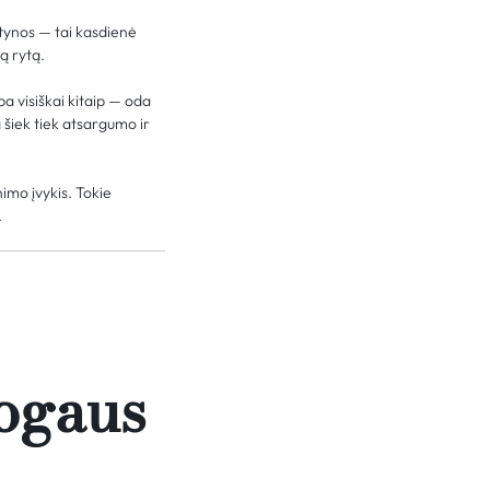
ntynos — tai kasdienė
ą rytą.
ba visiškai kitaip — oda
 šiek tiek atsargumo ir
imo įvykis. Tokie
.
mogaus