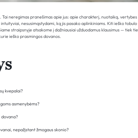
. Tai neregimas pranešimas apie jus: apie charakterį, nuotaiką, vertybes 
ntuityviai, nesusimąstydami, ką jis pasako aplinkiniams. Kiti ieško tobul
Šiame straipsnyje atsakome į dažniausiai užduodamus klausimus — tiek tie
, kurie ieško prasmingos dovanos.
ys
jūsų kvepalai?
rtingoms asmenybėms?
ki dovana?
dovanai, nepažįstant žmogaus skonio?