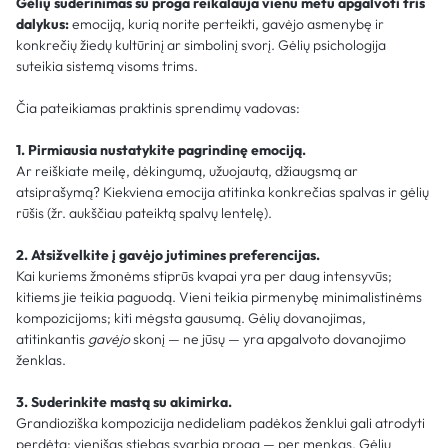
Gėlių suderinimas su proga reikalauja vienu metu apgalvoti tris
dalykus:
emociją, kurią norite perteikti, gavėjo asmenybę ir
konkrečių žiedų kultūrinį ar simbolinį svorį. Gėlių psichologija
suteikia sistemą visoms trims.
Čia pateikiamas praktinis sprendimų vadovas:
1. Pirmiausia nustatykite pagrindinę emociją.
Ar reiškiate meilę, dėkingumą, užuojautą, džiaugsmą ar
atsiprašymą? Kiekviena emocija atitinka konkrečias spalvas ir gėlių
rūšis (žr. aukščiau pateiktą spalvų lentelę).
2. Atsižvelkite į gavėjo jutimines preferencijas.
Kai kuriems žmonėms stiprūs kvapai yra per daug intensyvūs;
kitiems jie teikia paguodą. Vieni teikia pirmenybę minimalistinėms
kompozicijoms; kiti mėgsta gausumą. Gėlių dovanojimas,
atitinkantis
gavėjo
skonį — ne jūsų — yra apgalvoto dovanojimo
ženklas.
3. Suderinkite mastą su akimirka.
Grandioziška kompozicija nedideliam padėkos ženklui gali atrodyti
perdėta; vienišas stiebas svarbia proga — per menkas. Gėlių