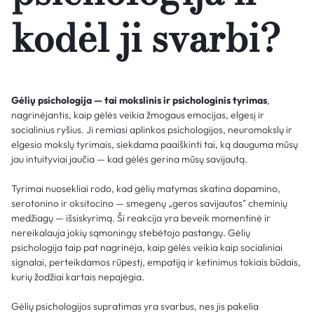
kodėl ji svarbi?
Gėlių psichologija — tai mokslinis ir psichologinis tyrimas
,
nagrinėjantis, kaip gėlės veikia žmogaus emocijas, elgesį ir
socialinius ryšius. Ji remiasi aplinkos psichologijos, neuromokslų ir
elgesio mokslų tyrimais, siekdama paaiškinti tai, ką dauguma mūsų
jau intuityviai jaučia — kad gėlės gerina mūsų savijautą.
Tyrimai nuosekliai rodo, kad gėlių matymas skatina dopamino,
serotonino ir oksitocino — smegenų „geros savijautos" cheminių
medžiagų — išsiskyrimą. Ši reakcija yra beveik momentinė ir
nereikalauja jokių sąmoningų stebėtojo pastangų. Gėlių
psichologija taip pat nagrinėja, kaip gėlės veikia kaip socialiniai
signalai, perteikdamos rūpestį, empatiją ir ketinimus tokiais būdais,
kurių žodžiai kartais nepajėgia.
Gėlių psichologijos supratimas yra svarbus, nes jis pakelia