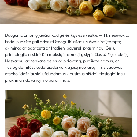
Dauguma žmonių jaučia, kad gėlės
ką nors reiškia
— tik nesuvokia,
kodėl puokštė gali privesti žmogų iki ašarų, sušvelninti įtemptą
akimirką ar paprastą antradienį paversti prasmingu. Gėlių
psichologija atskleidžia mokslą ir emociją, slypinčius už šių reakcijų.
Nesvarbu, ar renkate gėles kaip dovaną, puošiate namus, ar
tiesiog domitės, kodėl žiedai veikia jūsų nuotaiką — šis vadovas
atsako į dažniausiai užduodamus klausimus aiškiai, tiesiogiai ir su
praktiniais dovanojimo patarimais.