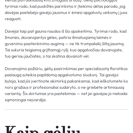
vienas patraukliausių kito žmogaus bruožų. Gėlių psichologijos
tyrimai rodo, kad puokštės parinkimo ir įteikimo aktas parodo, jog
davėjas pastebėjo gavėjo jausmus ir ėmėsi apgalvotų veiksmų į juos
reaguoti.
Davėjai taip pat gauna naudos iš šio apsikeitimo. Tyrimai rodo, kad
žmonės, dovanojantys gėles, patiria išmatuojamą laimės ir
gyvenimo pasitenkinimo augimą — ne tik trumpalaikį šiltą jausmą.
Tai sukuria teigiamą grįžtamąjį ryšį: kuo apgalvočiau dovanojate,
tuo geriau jaučiatės, o tai skatina dovanoti vėl.
Dovanojimo požiūriu, gėlių pasirinkimas per specializuotą floristikos
paslaugą suteikia papildomą apgalvotumo sluoksnį. Tai gavėjui
byloja, kad jūs įvertinote akimirką pakankamai, kad ieškotumėte ko
nors gražaus ir profesionaliai sudaryto, o ne griebėte artimiausią
variantą. Šis skirtumas yra pastebimas — net jei gavėjas jo niekada
sąmoningai neįvardija.
Kaip gėlių