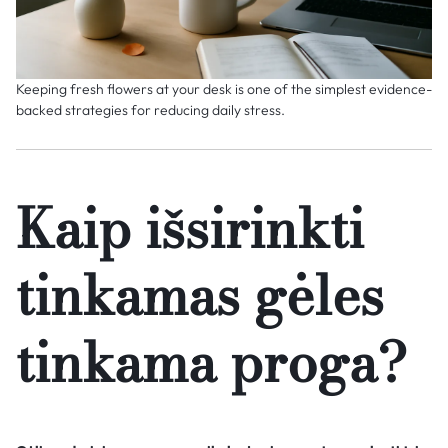
Keeping fresh flowers at your desk is one of the simplest evidence-
backed strategies for reducing daily stress.
Kaip išsirinkti
tinkamas gėles
tinkama proga?