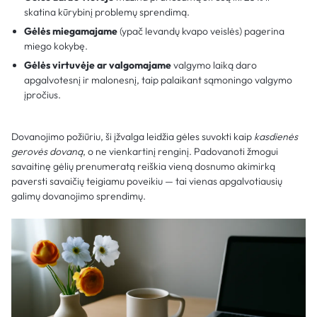
skatina kūrybinį problemų sprendimą.
Gėlės miegamajame
(ypač levandų kvapo veislės) pagerina
miego kokybę.
Gėlės virtuvėje ar valgomajame
valgymo laiką daro
apgalvotesnį ir malonesnį, taip palaikant sąmoningo valgymo
įpročius.
Dovanojimo požiūriu, ši įžvalga leidžia gėles suvokti kaip
kasdienės
gerovės dovaną
, o ne vienkartinį renginį. Padovanoti žmogui
savaitinę gėlių prenumeratą reiškia vieną dosnumo akimirką
paversti savaičių teigiamu poveikiu — tai vienas apgalvotiausių
galimų dovanojimo sprendimų.