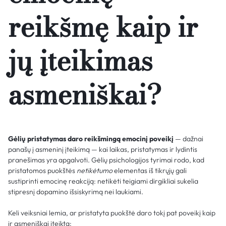
reikšmę kaip ir
jų įteikimas
asmeniškai?
Gėlių pristatymas daro reikšmingą emocinį poveikį
— dažnai
panašų į asmeninį įteikimą — kai laikas, pristatymas ir lydintis
pranešimas yra apgalvoti. Gėlių psichologijos tyrimai rodo, kad
pristatomos puokštės
netikėtumo
elementas iš tikrųjų gali
sustiprinti emocinę reakciją: netikėti teigiami dirgikliai sukelia
stipresnį dopamino išsiskyrimą nei laukiami.
Keli veiksniai lemia, ar pristatyta puokštė daro tokį pat poveikį kaip
ir asmeniškai įteikta: