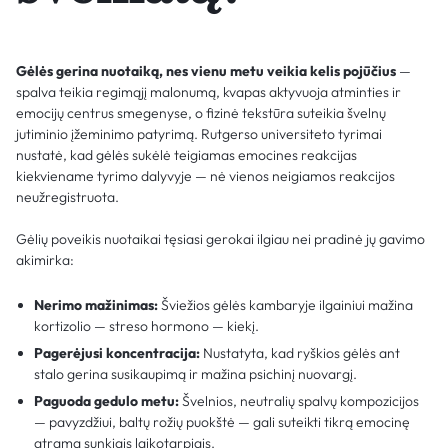
Gėlės gerina nuotaiką, nes vienu metu veikia kelis pojūčius
—
spalva teikia regimąjį malonumą, kvapas aktyvuoja atminties ir
emocijų centrus smegenyse, o fizinė tekstūra suteikia švelnų
jutiminio įžeminimo patyrimą. Rutgerso universiteto tyrimai
nustatė, kad gėlės sukėlė teigiamas emocines reakcijas
kiekviename tyrimo dalyvyje — nė vienos neigiamos reakcijos
neužregistruota.
Gėlių poveikis nuotaikai tęsiasi gerokai ilgiau nei pradinė jų gavimo
akimirka:
Nerimo mažinimas:
Šviežios gėlės kambaryje ilgainiui mažina
kortizolio — streso hormono — kiekį.
Pagerėjusi koncentracija:
Nustatyta, kad ryškios gėlės ant
stalo gerina susikaupimą ir mažina psichinį nuovargį.
Paguoda gedulo metu:
Švelnios, neutralių spalvų kompozicijos
— pavyzdžiui, baltų rožių puokštė — gali suteikti tikrą emocinę
atramą sunkiais laikotarpiais.