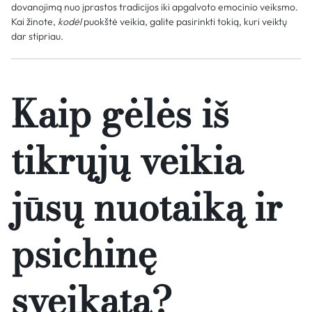
dovanojimą nuo įprastos tradicijos iki apgalvoto emocinio veiksmo.
Kai žinote,
kodėl
puokštė veikia, galite pasirinkti tokią, kuri veiktų
dar stipriau.
Kaip gėlės iš
tikrųjų veikia
jūsų nuotaiką ir
psichinę
sveikatą?