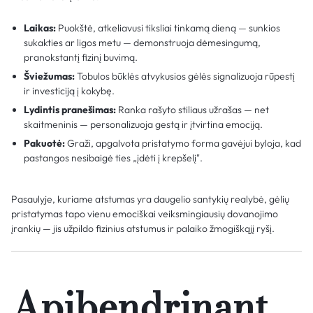
Laikas:
Puokštė, atkeliavusi tiksliai tinkamą dieną — sunkios
sukakties ar ligos metu — demonstruoja dėmesingumą,
pranokstantį fizinį buvimą.
Šviežumas:
Tobulos būklės atvykusios gėlės signalizuoja rūpestį
ir investiciją į kokybę.
Lydintis pranešimas:
Ranka rašyto stiliaus užrašas — net
skaitmeninis — personalizuoja gestą ir įtvirtina emociją.
Pakuotė:
Graži, apgalvota pristatymo forma gavėjui byloja, kad
pastangos nesibaigė ties „įdėti į krepšelį".
Pasaulyje, kuriame atstumas yra daugelio santykių realybė, gėlių
pristatymas tapo vienu emociškai veiksmingiausių dovanojimo
įrankių — jis užpildo fizinius atstumus ir palaiko žmogiškąjį ryšį.
Apibendrinant