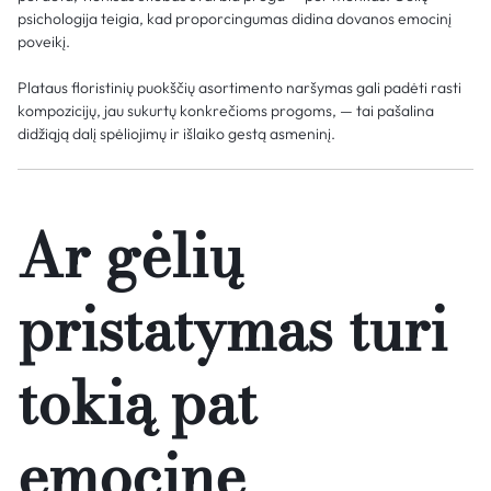
psichologija teigia, kad proporcingumas didina dovanos emocinį
poveikį.
Plataus floristinių puokščių asortimento naršymas gali padėti rasti
kompozicijų, jau sukurtų konkrečioms progoms, — tai pašalina
didžiąją dalį spėliojimų ir išlaiko gestą asmeninį.
Ar gėlių
pristatymas turi
tokią pat
emocinę