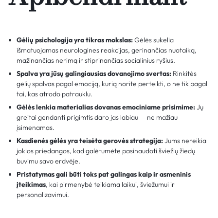
Gėlių psichologija yra tikras mokslas:
Gėlės sukelia
išmatuojamas neurologines reakcijas, gerinančias nuotaiką,
mažinančias nerimą ir stiprinančias socialinius ryšius.
Spalva yra jūsų galingiausias dovanojimo svertas:
Rinkitės
gėlių spalvas pagal emociją, kurią norite perteikti, o ne tik pagal
tai, kas atrodo patrauklu.
Gėlės lenkia materialias dovanas emociniame prisimime:
Jų
greitai gendanti prigimtis daro jas labiau — ne mažiau —
įsimenamas.
Kasdienės gėlės yra teisėta gerovės strategija:
Jums nereikia
jokios priedangos, kad galėtumėte pasinaudoti šviežių žiedų
buvimu savo erdvėje.
Pristatymas gali būti toks pat galingas kaip ir asmeninis
įteikimas
, kai pirmenybė teikiama laikui, šviežumui ir
personalizavimui.