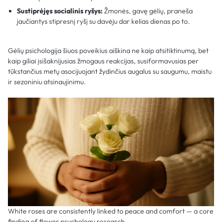
Sustiprėjęs socialinis ryšys:
Žmonės, gavę gėlių, praneša
jaučiantys stipresnį ryšį su davėju dar kelias dienas po to.
Gėlių psichologija šiuos poveikius aiškina ne kaip atsitiktinumą, bet
kaip giliai įsišaknijusias žmogaus reakcijas, susiformavusias per
tūkstančius metų asocijuojant žydinčius augalus su saugumu, maistu
ir sezoniniu atsinaujinimu.
White roses are consistently linked to peace and comfort — a core
finding of flower psychology research.