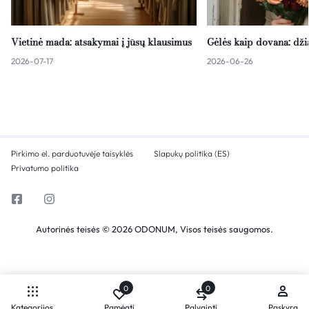
Vietinė mada: atsakymai į jūsų klausimus
Gėlės kaip dovana: dž
2026-07-17
2026-06-26
Pirkimo el. parduotuvėje taisyklės
Slapukų politika (ES)
Privatumo politika
Autorinės teisės © 2026 ODONUM, Visos teisės saugomos.
0
0
Kategorijos
Pamėgti
Palyginti
Paskyra