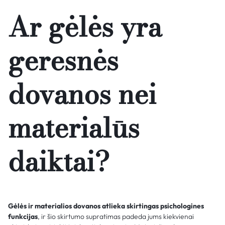
Ar gėlės yra
geresnės
dovanos nei
materialūs
daiktai?
Gėlės ir materialios dovanos atlieka skirtingas psichologines
funkcijas
, ir šio skirtumo supratimas padeda jums kiekvienai