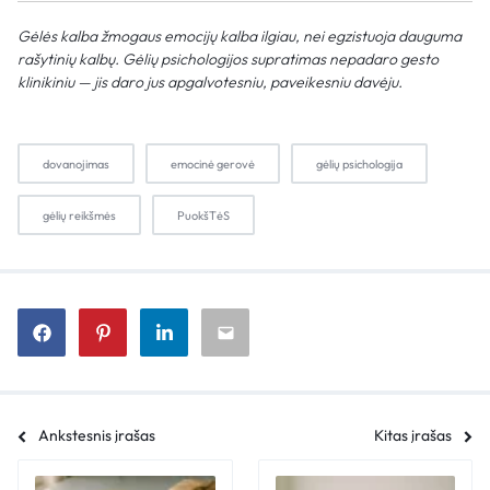
Gėlės kalba žmogaus emocijų kalba ilgiau, nei egzistuoja dauguma
rašytinių kalbų. Gėlių psichologijos supratimas nepadaro gesto
klinikiniu — jis daro jus apgalvotesniu, paveikesniu davėju.
dovanojimas
emocinė gerovė
gėlių psichologija
gėlių reikšmės
PuokšTėS
Ankstesnis įrašas
Kitas įrašas