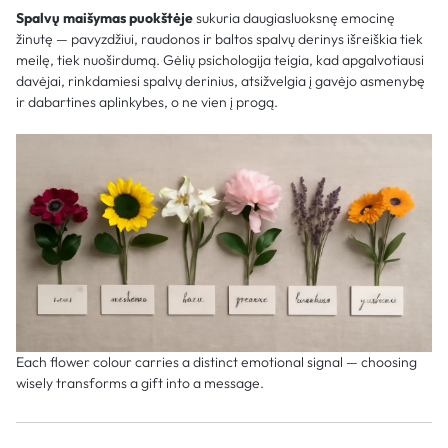
Spalvų maišymas puokštėje
sukuria daugiasluoksnę emocinę
žinutę — pavyzdžiui, raudonos ir baltos spalvų derinys išreiškia tiek
meilę, tiek nuoširdumą. Gėlių psichologija teigia, kad apgalvotiausi
davėjai, rinkdamiesi spalvų derinius, atsižvelgia į gavėjo asmenybę
ir dabartines aplinkybes, o ne vien į progą.
Each flower colour carries a distinct emotional signal — choosing
wisely transforms a gift into a message.