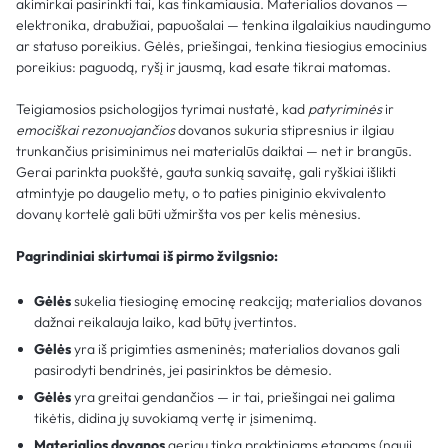
akimirkai pasirinkti tai, kas tinkamiausia. Materialios dovanos —
elektronika, drabužiai, papuošalai — tenkina ilgalaikius naudingumo
ar statuso poreikius. Gėlės, priešingai, tenkina tiesiogius emocinius
poreikius: paguodą, ryšį ir jausmą, kad esate tikrai matomas.
Teigiamosios psichologijos tyrimai nustatė, kad
patyriminės
ir
emociškai rezonuojančios
dovanos sukuria stipresnius ir ilgiau
trunkančius prisiminimus nei materialūs daiktai — net ir brangūs.
Gerai parinkta puokštė, gauta sunkią savaitę, gali ryškiai išlikti
atmintyje po daugelio metų, o to paties piniginio ekvivalento
dovanų kortelė gali būti užmiršta vos per kelis mėnesius.
Pagrindiniai skirtumai iš pirmo žvilgsnio:
Gėlės
sukelia tiesioginę emocinę reakciją; materialios dovanos
dažnai reikalauja laiko, kad būtų įvertintos.
Gėlės
yra iš prigimties asmeninės; materialios dovanos gali
pasirodyti bendrinės, jei pasirinktos be dėmesio.
Gėlės
yra greitai gendančios — ir tai, priešingai nei galima
tikėtis, didina jų suvokiamą vertę ir įsimenimą.
Materialios dovanos
geriau tinka praktiniams etapams (nauji