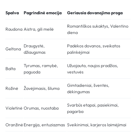
Spalva
Pagrindinė emocija
Geriausia dovanojimo proga
Romantiškos sukaktys, Valentino
Raudona
Aistra, gili meilė
diena
Draugystė,
Padėkos dovanos, sveikatos
Geltona
džiaugsmas
palinkėjimai
Tyrumas, ramybė,
Užuojauta, naujos pradžios,
Balta
paguoda
vestuvės
Gimtadieniai, šventės,
Rožinė
Žavėjimasis, šiluma
dėkingumas
Svarbūs etapai, pasiekimai,
Violetinė
Orumas, nuostaba
pagarba
Oranžinė
Energija, entuziazmas
Sveikinimai, karjeros laimėjimai