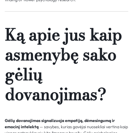
Ką apie jus kaip
asmenybę sako
gėlių
dovanojimas?
Gėlių dovanojimas signalizuoja empatiją, dėmesingumą ir
emocinį intelektą
— savybes, kurias gavėjai nuosekliai vertina kaip