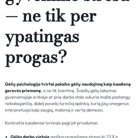
— ne tik per
ypatingas
progas?
Gėlių psichologija tvirtai palaiko gėlių naudojimą kaip kasdienę
gerovės priemonę
, o ne tik šventinę. Šviežių gėlių laikymas
gyvenamojoje erdvėje ar prie darbo stalo sukuria mažai pastangų
reikalaujančią, didelį poveikį turinčią aplinką, kurią jūsų smegenys
interpretuoja kaip saugią, malonią ir vertą dėmesio.
Konkretūs kasdieniai tyrimais pagrįsti privalumai:
Gėlės darbo vietoje
mažina pranešamą stresą iki 23 % ir