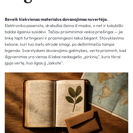
Beveik kiekvienas materialus dovanojimas nuvertėja.
Elektronika pasensta, drabužiai išeina iš mados, o net ir kokybiški
baldai ilgainiui susidėvi. Tačiau prisiminimai veikia priešingai — jie
linkę tapti turtingesni ir prasmingesni laikui bėgant. Stovyklavimo
kelionė, kuri tuo metu atrodė smagi, po dešimtmečio tampa
legenda. Svarstydami dovanojimo galimybes, verta prisiminti, kad
išgyvenimas yra vienas iš labai nedaugelio „pirkinių", kuris tikrai
įgyja vertę, kuo ilgiau jį „laikote".