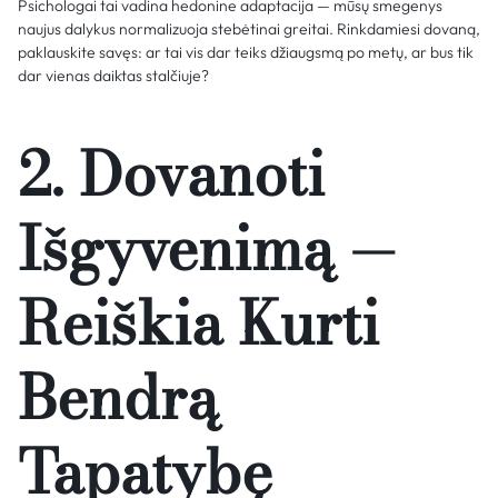
Psichologai tai vadina hedonine adaptacija — mūsų smegenys
naujus dalykus normalizuoja stebėtinai greitai. Rinkdamiesi dovaną,
paklauskite savęs: ar tai vis dar teiks džiaugsmą po metų, ar bus tik
dar vienas daiktas stalčiuje?
2. Dovanoti
Išgyvenimą —
Reiškia Kurti
Bendrą
Tapatybę