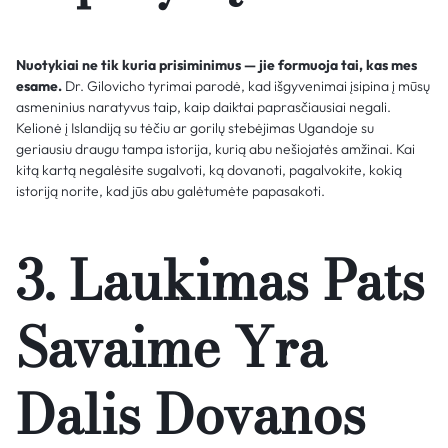
Nuotykiai ne tik kuria prisiminimus — jie formuoja tai, kas mes
esame.
Dr. Gilovicho tyrimai parodė, kad išgyvenimai įsipina į mūsų
asmeninius naratyvus taip, kaip daiktai paprasčiausiai negali.
Kelionė į Islandiją su tėčiu ar gorilų stebėjimas Ugandoje su
geriausiu draugu tampa istorija, kurią abu nešiojatės amžinai. Kai
kitą kartą negalėsite sugalvoti, ką dovanoti, pagalvokite, kokią
istoriją norite, kad jūs abu galėtumėte papasakoti.
3. Laukimas Pats
Savaime Yra
Dalis Dovanos