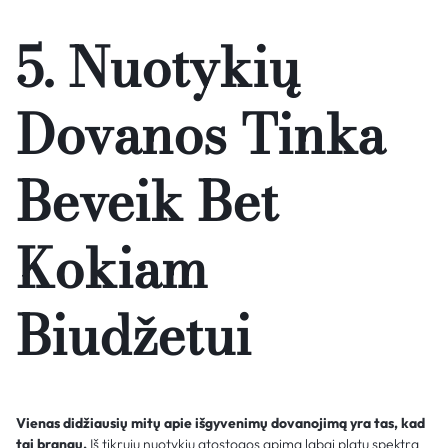
5. Nuotykių
Dovanos Tinka
Beveik Bet
Kokiam
Biudžetui
Vienas didžiausių mitų apie išgyvenimų dovanojimą yra tas, kad
tai brangu.
Iš tikrųjų nuotykių atostogos apima labai platų spektrą