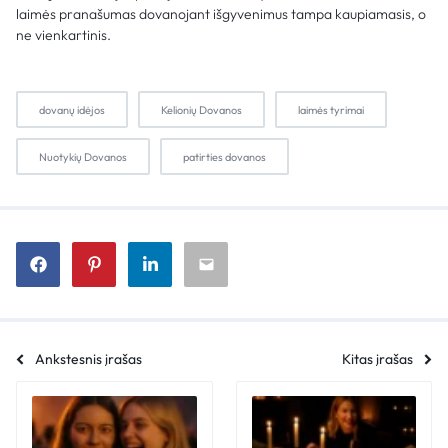
laimės pranašumas dovanojant išgyvenimus tampa kaupiamasis, o
ne vienkartinis.
dovanų idėjos
Kelionių Dovanos
laimės tyrimai
Nuotykių Dovanos
patirties dovanos
Ankstesnis įrašas
Kitas įrašas