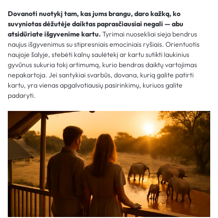
Dovanoti nuotykį tam, kas jums brangu, daro kažką, ko
suvyniotas dėžutėje daiktas paprasčiausiai negali — abu
atsidūriate išgyvenime kartu.
Tyrimai nuosekliai sieja bendrus
naujus išgyvenimus su stipresniais emociniais ryšiais. Orientuotis
naujoje šalyje, stebėti kalnų saulėtekį ar kartu sutikti laukinius
gyvūnus sukuria tokį artimumą, kurio bendras daiktų vartojimas
nepakartoja. Jei santykiai svarbūs, dovana, kurią galite patirti
kartu, yra vienas apgalvotiausių pasirinkimų, kuriuos galite
padaryti.