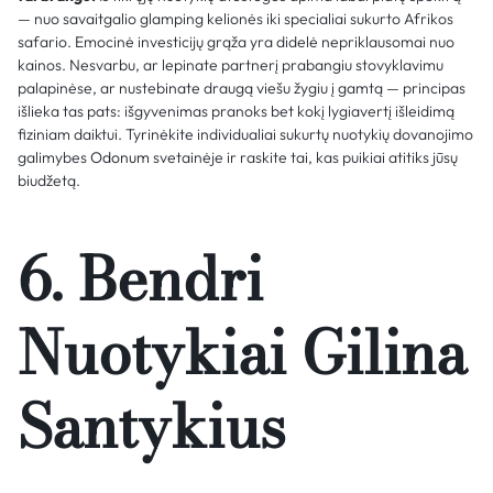
— nuo savaitgalio glamping kelionės iki specialiai sukurto Afrikos
safario. Emocinė investicijų grąža yra didelė nepriklausomai nuo
kainos. Nesvarbu, ar lepinate partnerį prabangiu stovyklavimu
palapinėse, ar nustebinate draugą viešu žygiu į gamtą — principas
išlieka tas pats: išgyvenimas pranoks bet kokį lygiavertį išleidimą
fiziniam daiktui. Tyrinėkite individualiai sukurtų nuotykių dovanojimo
galimybes
Odonum
svetainėje ir raskite tai, kas puikiai atitiks jūsų
biudžetą.
6. Bendri
Nuotykiai Gilina
Santykius