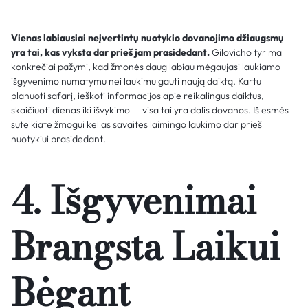
Vienas labiausiai neįvertintų nuotykio dovanojimo džiaugsmų
yra tai, kas vyksta dar prieš jam prasidedant.
Gilovicho tyrimai
konkrečiai pažymi, kad žmonės daug labiau mėgaujasi laukiamo
išgyvenimo numatymu nei laukimu gauti naują daiktą. Kartu
planuoti safarį, ieškoti informacijos apie reikalingus daiktus,
skaičiuoti dienas iki išvykimo — visa tai yra dalis dovanos. Iš esmės
suteikiate žmogui kelias savaites laimingo laukimo dar prieš
nuotykiui prasidedant.
4. Išgyvenimai
Brangsta Laikui
Bėgant