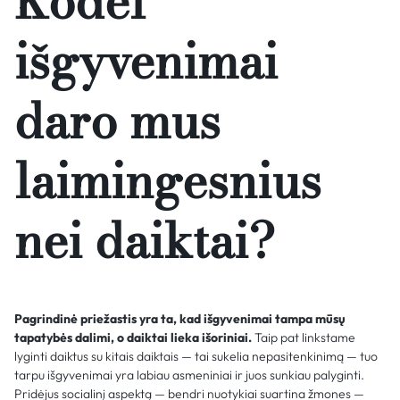
Kodėl
išgyvenimai
daro mus
laimingesnius
nei daiktai?
Pagrindinė priežastis yra ta, kad išgyvenimai tampa mūsų
tapatybės dalimi, o daiktai lieka išoriniai.
Taip pat linkstame
lyginti daiktus su kitais daiktais — tai sukelia nepasitenkinimą — tuo
tarpu išgyvenimai yra labiau asmeniniai ir juos sunkiau palyginti.
Pridėjus socialinį aspektą — bendri nuotykiai suartina žmones —