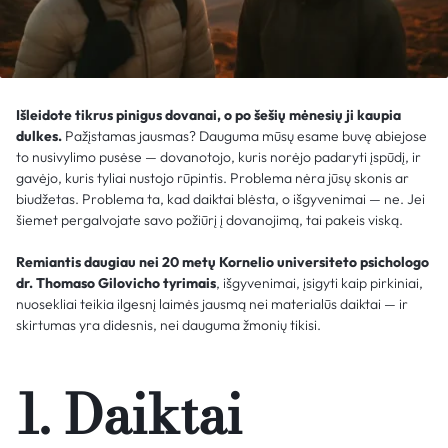
Išleidote tikrus pinigus dovanai, o po šešių mėnesių ji kaupia
dulkes.
Pažįstamas jausmas? Dauguma mūsų esame buvę abiejose
to nusivylimo pusėse — dovanotojo, kuris norėjo padaryti įspūdį, ir
gavėjo, kuris tyliai nustojo rūpintis. Problema nėra jūsų skonis ar
biudžetas. Problema ta, kad daiktai blėsta, o išgyvenimai — ne. Jei
šiemet pergalvojate savo požiūrį į dovanojimą, tai pakeis viską.
Remiantis daugiau nei 20 metų Kornelio universiteto psichologo
dr. Thomaso Gilovicho tyrimais
, išgyvenimai, įsigyti kaip pirkiniai,
nuosekliai teikia ilgesnį laimės jausmą nei materialūs daiktai — ir
skirtumas yra didesnis, nei dauguma žmonių tikisi.
1. Daiktai