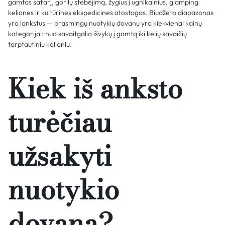
gamtos safarį, gorilų stebėjimą, žygius į ugnikalnius, glamping
keliones ir kultūrines ekspedicines atostogas. Biudžeto diapazonas
yra lankstus — prasmingų nuotykių dovanų yra kiekvienai kainų
kategorijai: nuo savaitgalio išvykų į gamtą iki kelių savaičių
tarptautinių kelionių.
Kiek iš anksto
turėčiau
užsakyti
nuotykio
dovaną?