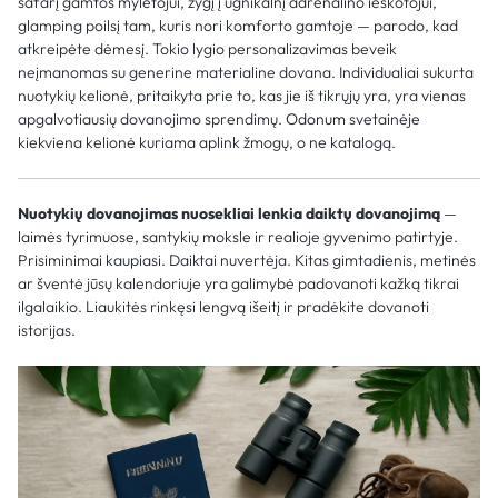
safarį gamtos mylėtojui, žygį į ugnikalnį adrenalino ieškotojui,
glamping poilsį tam, kuris nori komforto gamtoje — parodo, kad
atkreipėte dėmesį. Tokio lygio personalizavimas beveik
neįmanomas su generine materialine dovana. Individualiai sukurta
nuotykių kelionė, pritaikyta prie to, kas jie iš tikrųjų yra, yra vienas
apgalvotiausių dovanojimo sprendimų.
Odonum
svetainėje
kiekviena kelionė kuriama aplink žmogų, o ne katalogą.
Nuotykių dovanojimas nuosekliai lenkia daiktų dovanojimą
—
laimės tyrimuose, santykių moksle ir realioje gyvenimo patirtyje.
Prisiminimai kaupiasi. Daiktai nuvertėja. Kitas gimtadienis, metinės
ar šventė jūsų kalendoriuje yra galimybė padovanoti kažką tikrai
ilgalaikio. Liaukitės rinkęsi lengvą išeitį ir pradėkite dovanoti
istorijas.