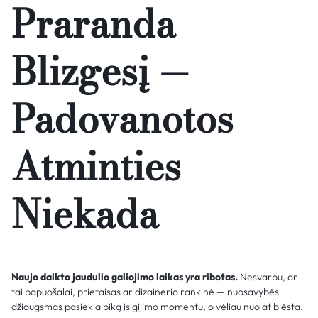
Praranda
Blizgesį —
Padovanotos
Atminties
Niekada
Naujo daikto jaudulio galiojimo laikas yra ribotas.
Nesvarbu, ar
tai papuošalai, prietaisas ar dizainerio rankinė — nuosavybės
džiaugsmas pasiekia piką įsigijimo momentu, o vėliau nuolat blėsta.