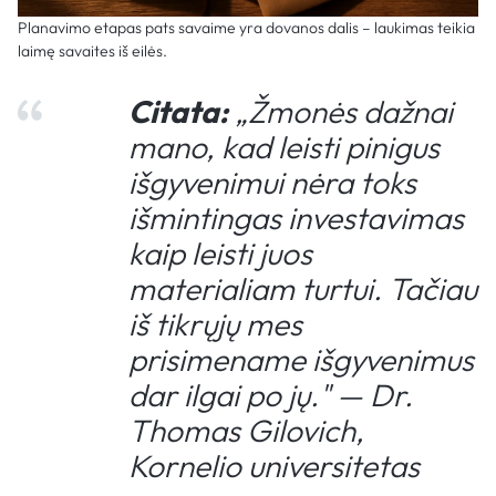
Planavimo etapas pats savaime yra dovanos dalis – laukimas teikia
laimę savaites iš eilės.
Citata:
„Žmonės dažnai
mano, kad leisti pinigus
išgyvenimui nėra toks
išmintingas investavimas
kaip leisti juos
materialiam turtui. Tačiau
iš tikrųjų mes
prisimename išgyvenimus
dar ilgai po jų." — Dr.
Thomas Gilovich,
Kornelio universitetas