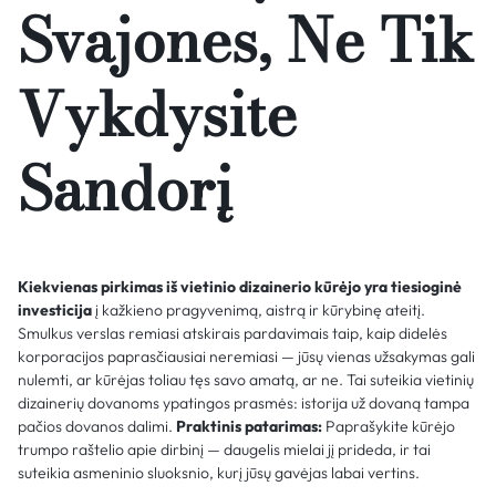
Svajones, Ne Tik
Vykdysite
Sandorį
Kiekvienas pirkimas iš vietinio dizainerio kūrėjo yra tiesioginė
investicija
į kažkieno pragyvenimą, aistrą ir kūrybinę ateitį.
Smulkus verslas remiasi atskirais pardavimais taip, kaip didelės
korporacijos paprasčiausiai neremiasi — jūsų vienas užsakymas gali
nulemti, ar kūrėjas toliau tęs savo amatą, ar ne. Tai suteikia vietinių
dizainerių dovanoms ypatingos prasmės: istorija už dovaną tampa
pačios dovanos dalimi.
Praktinis patarimas:
Paprašykite kūrėjo
trumpo raštelio apie dirbinį — daugelis mielai jį prideda, ir tai
suteikia asmeninio sluoksnio, kurį jūsų gavėjas labai vertins.