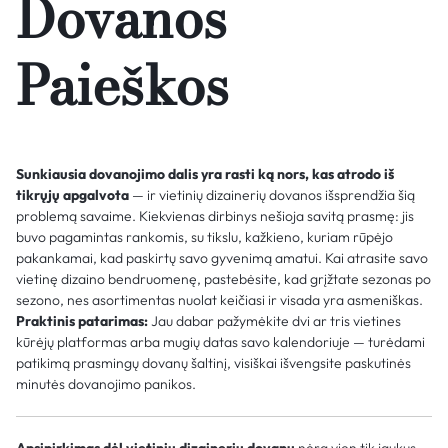
Dovanos
Paieškos
Sunkiausia dovanojimo dalis yra rasti ką nors, kas atrodo iš
tikrųjų apgalvota
— ir vietinių dizainerių dovanos išsprendžia šią
problemą savaime. Kiekvienas dirbinys nešioja savitą prasmę: jis
buvo pagamintas rankomis, su tikslu, kažkieno, kuriam rūpėjo
pakankamai, kad paskirtų savo gyvenimą amatui. Kai atrasite savo
vietinę dizaino bendruomenę, pastebėsite, kad grįžtate sezonas po
sezono, nes asortimentas nuolat keičiasi ir visada yra asmeniškas.
Praktinis patarimas:
Jau dabar pažymėkite dvi ar tris vietines
kūrėjų platformas arba mugių datas savo kalendoriuje — turėdami
patikimą prasmingų dovanų šaltinį, visiškai išvengsite paskutinės
minutės dovanojimo panikos.
Apsipirkimas dėl vietinių dizainerių dovanų
nėra vien tik jaukus