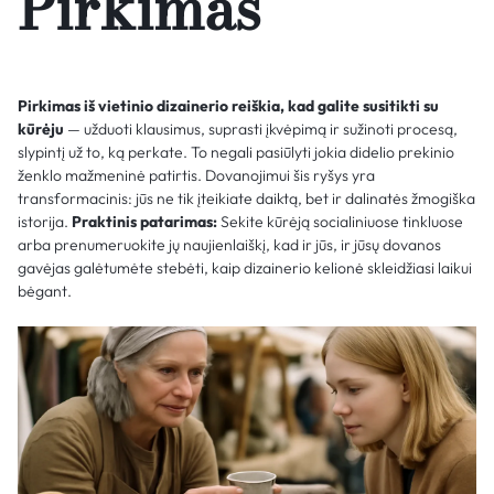
Pirkimas
Pirkimas iš vietinio dizainerio reiškia, kad galite susitikti su
kūrėju
— užduoti klausimus, suprasti įkvėpimą ir sužinoti procesą,
slypintį už to, ką perkate. To negali pasiūlyti jokia didelio prekinio
ženklo mažmeninė patirtis. Dovanojimui šis ryšys yra
transformacinis: jūs ne tik įteikiate daiktą, bet ir dalinatės žmogiška
istorija.
Praktinis patarimas:
Sekite kūrėją socialiniuose tinkluose
arba prenumeruokite jų naujienlaiškį, kad ir jūs, ir jūsų dovanos
gavėjas galėtumėte stebėti, kaip dizainerio kelionė skleidžiasi laikui
bėgant.