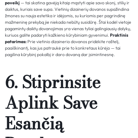
poveikį
— tai skatina gavėją kitaip mąstyti apie savo skonį, stilių ir
daiktus, kuriais save supa. Vietinių dizainerių dovanos supažindina
žmones su nauja estetika ir idėjomis, su kuriomis per pagrindinę
mažmeninę prekybą jie niekada nebūtų susidūrę. Štai kodėl vietoje
pagamintų daiktų dovanojimas yra vienas tyliai galingiausių dalykų,
kuriuos galite padaryti kažkieno kūrybiniam gyvenimui.
Praktinis
patarimas:
Prie vietinio dizainerio dovanos pridėkite raštelį,
paaiškinantį, kas jus patraukė prie to konkretaus kūrėjo — tai
pagilina kūrybinį pokalbį ir daro dovaną dar įsimintinesnę.
6. Stiprinsite
Aplink Save
Esančią