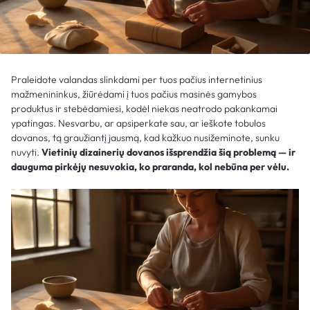
Praleidote valandas slinkdami per tuos pačius internetinius
mažmenininkus, žiūrėdami į tuos pačius masinės gamybos
produktus ir stebėdamiesi, kodėl niekas neatrodo pakankamai
ypatingas. Nesvarbu, ar apsiperkate sau, ar ieškote tobulos
dovanos, tą graužiantį jausmą, kad kažkuo nusižeminote, sunku
nuvyti.
Vietinių dizainerių dovanos išsprendžia šią problemą — ir
dauguma pirkėjų nesuvokia, ko praranda, kol nebūna per vėlu.