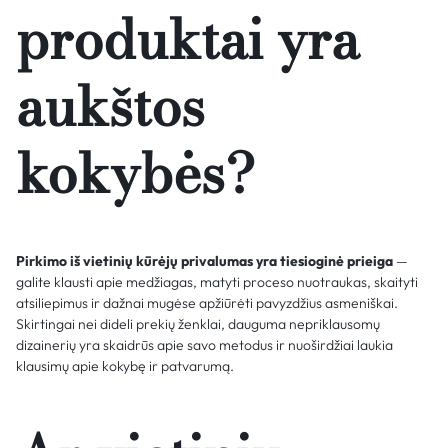
produktai yra
aukštos
kokybės?
Pirkimo iš vietinių kūrėjų privalumas yra tiesioginė prieiga
—
galite klausti apie medžiagas, matyti proceso nuotraukas, skaityti
atsiliepimus ir dažnai mugėse apžiūrėti pavyzdžius asmeniškai.
Skirtingai nei dideli prekių ženklai, dauguma nepriklausomų
dizainerių yra skaidrūs apie savo metodus ir nuoširdžiai laukia
klausimų apie kokybę ir patvarumą.