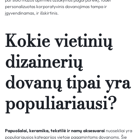
pat siūlo mažos apimties užsakymus pagal poreikį, todėl
personalizuotas korporatyvinis dovanojimas tampa ir
įgyvendinamas, ir išskirtinis.
Kokie vietinių
dizainerių
dovanų tipai yra
populiariausi?
Papuošalai, keramika, tekstilė ir namų aksesuarai
nuosekliai yra
populiariausios kategorijos vietoje pagamintoms dovanoms. Šie