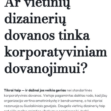
Ar vietinių
dizainerių
dovanos tinka
korporatyviniam
dovanojimui?
Tikrai taip — ir dažnai jos veikia geriau
nei standartinės
korporatyvinės dovanos. Vietoje pagamintas daiktas rodo, kad jūsų
organizacija vertina amatininkystę ir bendruomenę, o tai stipriai
rezonuoja su šiuolaikiniais gavėjais. Daugelis vietinių dizainerių taip