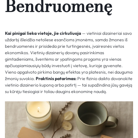
Bendruomenę
Kai pinigai lieka vietoje, jie cirkuliuoja
— vietiniai dizaineriai savo
uždarbį išleidžia netoliese esančioms įmonėms, samdo žmones iš
bendruomenės ir prisideda prie turtingesnės, įvairesnės vietos
ekonomikos. Vietinių dizainerių dovanų pasirinkimas
gimtadieniams, šventėms ar ypatingoms progoms yra vienas
apčiuopiamiausiųių būdų investuoti į vietovę, kurioje gyvenate.
Vieno apgalvoto pirkimo bangų efektas yra platesnis, nei dauguma
žmonių suvokia.
Praktinis patarimas:
Prie fizinio daikto dovanokite
vietinio dizainerio kuponą arba patirtį — tai supažindina jūsų gavėją
su kūrėju tiesiogiai ir toliau daugins ekonominę naudą.