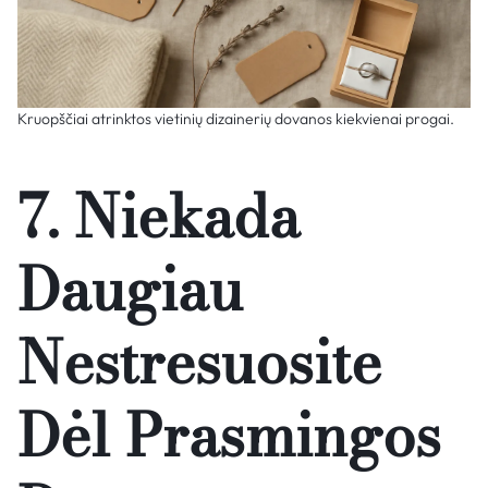
Kruopščiai atrinktos vietinių dizainerių dovanos kiekvienai progai.
7. Niekada
Daugiau
Nestresuosite
Dėl Prasmingos