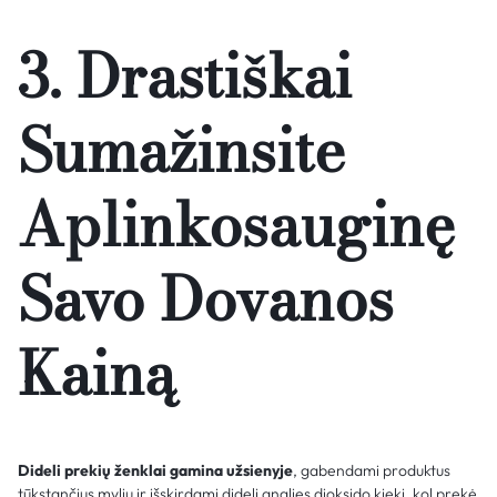
3. Drastiškai
Sumažinsite
Aplinkosauginę
Savo Dovanos
Kainą
Dideli prekių ženklai gamina užsienyje
, gabendami produktus
tūkstančius mylių ir išskirdami didelį anglies dioksido kiekį, kol prekė