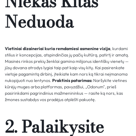
Niekas Kitas
Neduoda
Vietiniai dizaineriai kuria remdamiesi asmenine vizija
, kurdami
stilius ir koncepcijas, atspindinčias jų pačių kultūrą, patirtį ir amatą.
Masinės rinkos prekių ženklai gamina milijonus identiškų vienetų —
jūsų dovana atrodys lygiai taip pat kaip visų kitų. Kai pasirenkate
vietoje pagamintą dirbinį, įteikiate kam nors ką tikrai neįmanoma
nukopijuoti nuo lentynos.
Praktinis patarimas:
Naršykite vietines
kūrėjų muges arba platformas, pavyzdžiui, „Odonum", prieš
pasirinkdami pagrindinius mažmenininkus — rasite ką nors, kas
žmones sustabdys vos pradėjus atplėšti pakuotę.
2. Palaikysite