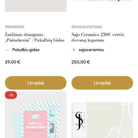
PRAMOGOS
DOVANŲ KUPONAI
Žaidimas draugams
Sajo Ceramics 250€ vertės
„Pašnekesiai” | Pokalbių Gidas
dovanų kuponas
Pokalbiu gidas
sajoceramics
29,00
€
250,00
€
Į krepšelį
Į krepšelį
-7%