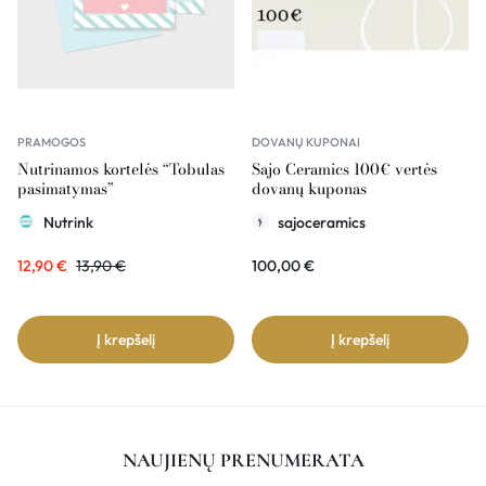
PRAMOGOS
DOVANŲ KUPONAI
Nutrinamos kortelės “Tobulas
Sajo Ceramics 100€ vertės
pasimatymas”
dovanų kuponas
Nutrink
sajoceramics
12,90
€
13,90
€
100,00
€
Į krepšelį
Į krepšelį
NAUJIENŲ PRENUMERATA