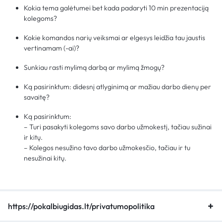
Kokia tema galėtumei bet kada padaryti 10 min prezentaciją
kolegoms?
Kokie komandos narių veiksmai ar elgesys leidžia tau jaustis
vertinamam (-ai)?
Sunkiau rasti mylimą darbą ar mylimą žmogų?
Ką pasirinktum: didesnį atlyginimą ar mažiau darbo dienų per
savaitę?
Ką pasirinktum:
– Turi pasakyti kolegoms savo darbo užmokestį, tačiau sužinai
ir kitų.
– Kolegos nesužino tavo darbo užmokesčio, tačiau ir tu
nesužinai kitų.
https://pokalbiugidas.lt/privatumopolitika