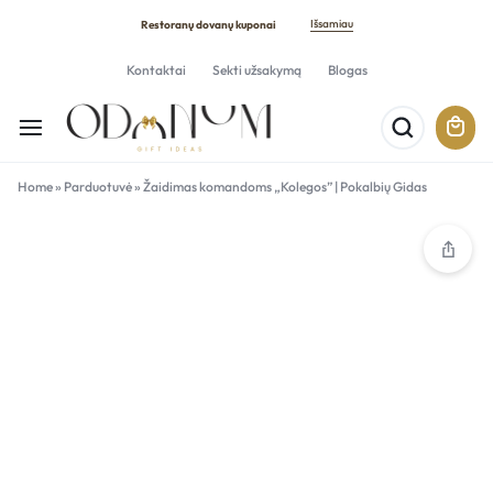
Išsamiau
Restoranų dovanų kuponai
Kontaktai
Sekti užsakymą
Blogas
Home
»
Parduotuvė
»
Žaidimas komandoms „Kolegos” | Pokalbių Gidas