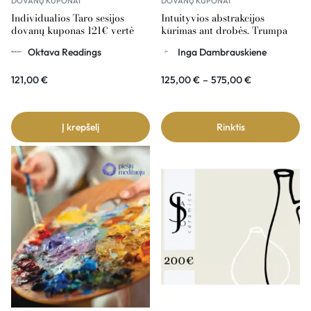
DOVANŲ KUPONAI
DOVANŲ KUPONAI
Individualios Taro sesijos
Intuityvios abstrakcijos
dovanų kuponas 121€ vertė
kūrimas ant drobės. Trumpa
abstrakcijos istorija – dovanų
Oktava Readings
Inga Dambrauskiene
kuponas
121,00
€
125,00
€
–
575,00
€
Į krepšelį
Rinktis