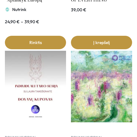
“Aplankyk Europą”
OF EVERYTHING
Nutrink
39,00
€
24,90
€
–
39,90
€
Rinktis
Į krepšelį