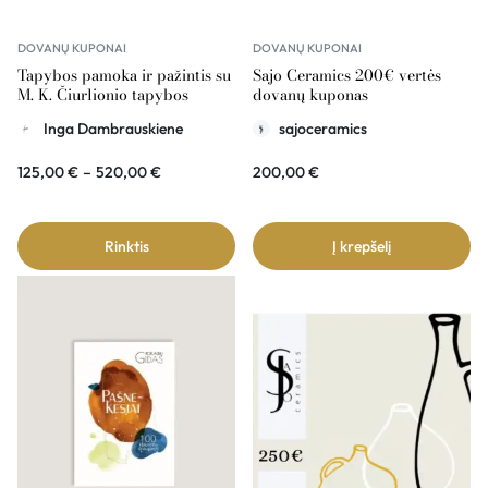
DOVANŲ KUPONAI
DOVANŲ KUPONAI
Tapybos pamoka ir pažintis su
Sajo Ceramics 200€ vertės
M. K. Čiurlionio tapybos
dovanų kuponas
simbolika – dovanų kuponas
Inga Dambrauskiene
sajoceramics
125,00
€
–
520,00
€
200,00
€
Rinktis
Į krepšelį