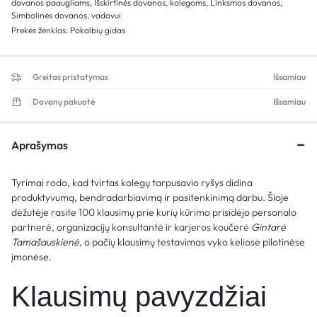
dovanos paaugliams
,
Išskirtinės dovanos
,
kolegoms
,
Linksmos dovanos
,
Simbolinės dovanos
,
vadovui
Prekės ženklas:
Pokalbių gidas
Greitas pristatymas
Išsamiau
Dovanų pakuotė
Išsamiau
Aprašymas
Tyrimai rodo, kad tvirtas kolegų tarpusavio ryšys didina
produktyvumą, bendradarbiavimą ir pasitenkinimą darbu. Šioje
dėžutėje rasite 100 klausimų prie kurių kūrimo prisidėjo personalo
partnerė, organizacijų konsultantė ir karjeros koučerė
Gintarė
Tamašauskienė
, o pačių klausimų testavimas vyko keliose pilotinėse
įmonėse.
Klausimų pavyzdžiai