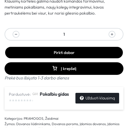
Klausimų korteles galima naudoti komandos formavimui,
metiniams pokalbiams, naujų kolegų integravimui, kavos
pertraukėlėms bei visur, kur norisi gilesnio pokalbio.
Pirkti dabar
Į krepšelį
Prekė bus išsiųsta 1-3 darbo dienos
Pokalbiu gidas
Parduotuvė:
Užduoti klausimą
Kategorijos:
PRAMOGOS
,
Žaidimai
Žymos:
Dovanos liūdininkams
,
Dovanos poroms
,
Įdomios dovanos
,
Įdomios