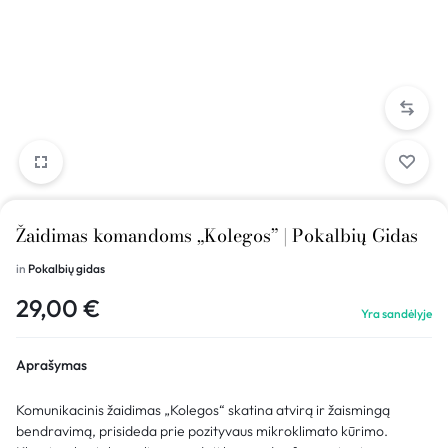
Žaidimas komandoms „Kolegos” | Pokalbių Gidas
in
Pokalbių gidas
29,00
€
Yra sandėlyje
Aprašymas
Komunikacinis žaidimas „Kolegos“ skatina atvirą ir žaismingą
bendravimą, prisideda prie pozityvaus mikroklimato kūrimo.