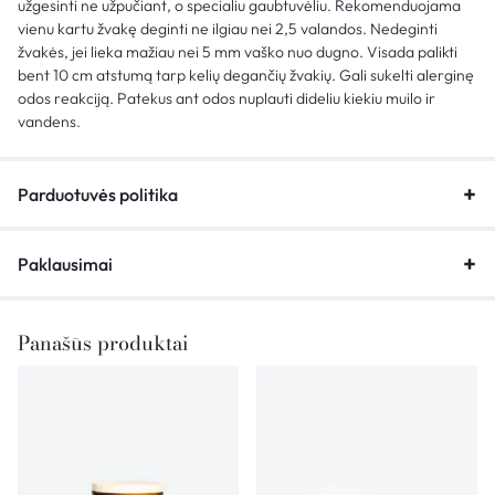
užgesinti ne užpučiant, o specialiu gaubtuvėliu. Rekomenduojama
vienu kartu žvakę deginti ne ilgiau nei 2,5 valandos. Nedeginti
žvakės, jei lieka mažiau nei 5 mm vaško nuo dugno. Visada palikti
bent 10 cm atstumą tarp kelių degančių žvakių. Gali sukelti alerginę
odos reakciją. Patekus ant odos nuplauti dideliu kiekiu muilo ir
vandens.
Parduotuvės politika
Paklausimai
Panašūs produktai