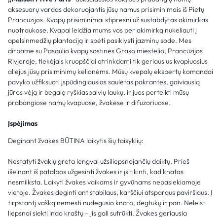
aksesuarų vardas dekoruojantis jūsų namus prisiminimais iš Pietų
Prancūzijos. Kvapų prisiminimai stipresni už sustabdytas akimirkas
nuotraukose. Kvapai leidžia mums vos per akimirką nukeliauti į
apelsinmedžių plantaciją ir spėti pasiklysti jazminų sode. Mes
dirbame su Pasaulio kvapų sostinės Graso miestelio, Prancūzijos
Rivjeroje, tiekėjais kruopščiai atrinkdami tik geriausius kvapiuosius
aliejus jūsų prisiminimų kelionėms. Mūsų kvepalų ekspertų komandai
pavyko užfiksuoti įspūdingiausias saulėtas pakrantes, gaiviausią
jūros vėją ir begalę ryškiaspalvių laukų, ir juos perteikti mūsų
prabangiose namų kvapuose, žvakėse ir difuzoriuose.
Įspėjimas
Deginant žvakes BŪTINA laikytis šių taisyklių:
Nestatyti žvakių greta lengvai užsiliepsnojančių daiktų. Prieš
išeinant iš patalpos užgesinti žvakes ir įsitikinti, kad knatas
nesmilksta. Laikyti žvakes vaikams ir gyvūnams nepasiekiamoje
vietoje. Žvakes deginti ant stabilaus, karščiui atsparaus paviršiaus. Į
tirpstantį vašką nemesti nudegusio knato, degtukų ir pan. Neleisti
liepsnai siekti indo kraštų – jis gali sutrūkti. Žvakes geriausia