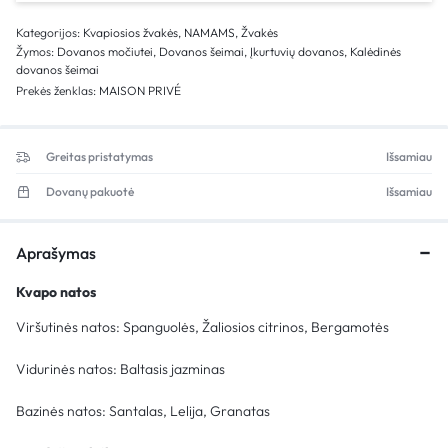
Kategorijos:
Kvapiosios žvakės
,
NAMAMS
,
Žvakės
Žymos:
Dovanos močiutei
,
Dovanos šeimai
,
Įkurtuvių dovanos
,
Kalėdinės
dovanos šeimai
Prekės ženklas:
MAISON PRIVÉ
Greitas pristatymas
Išsamiau
Dovanų pakuotė
Išsamiau
Aprašymas
Kvapo natos
Viršutinės natos: Spanguolės, Žaliosios citrinos, Bergamotės
Vidurinės natos: Baltasis jazminas
Bazinės natos: Santalas, Lelija, Granatas