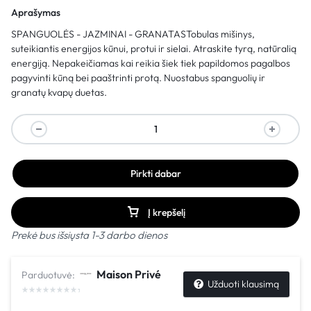
Aprašymas
SPANGUOLĖS - JAZMINAI - GRANATASTobulas mišinys,
suteikiantis energijos kūnui, protui ir sielai. Atraskite tyrą, natūralią
energiją. Nepakeičiamas kai reikia šiek tiek papildomos pagalbos
pagyvinti kūną bei paaštrinti protą. Nuostabus spanguolių ir
granatų kvapų duetas.
Pirkti dabar
Į krepšelį
Prekė bus išsiųsta 1-3 darbo dienos
Maison Privé
Parduotuvė:
Užduoti klausimą