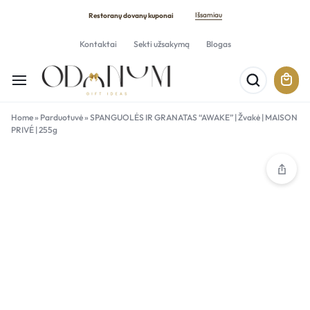
Išsamiau
Restoranų dovanų kuponai
Kontaktai
Sekti užsakymą
Blogas
Home
»
Parduotuvė
»
SPANGUOLĖS IR GRANATAS “AWAKE” | Žvakė | MAISON
PRIVÉ | 255g