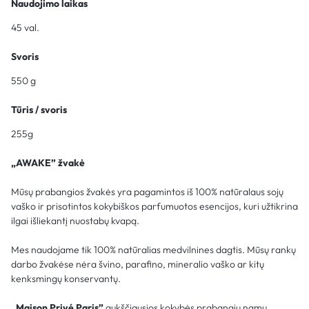
Naudojimo laikas
45 val.
Svoris
550 g
Tūris / svoris
255g
„
AWAKE
” žvakė
Mūsų prabangios žvakės yra pagamintos iš 100% natūralaus sojų
vaško ir prisotintos kokybiškos parfumuotos esencijos, kuri užtikrina
ilgai išliekantį nuostabų kvapą.
Mes naudojame tik 100% natūralias medvilnines dagtis. Mūsų rankų
darbo žvakėse nėra švino, parafino, mineralio vaško ar kitų
kenksmingų konservantų.
„Maison Privé Paris”
aukščiausios kokybės prabangių namų