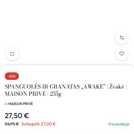
-50%
SPANGUOLĖS IR GRANATAS „AWAKE” | Žvakė |
MAISON PRIVÉ | 255g
in
MAISON PRIVÉ
27,50
€
54,95
€
Sutaupyti:
27,00
€
Yra sandėlyje