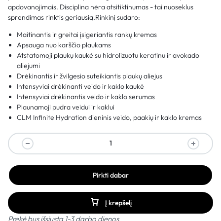
apdovanojimais. Disciplina nėra atsitiktinumas - tai nuoseklus
sprendimas rinktis geriausią.Rinkinį sudaro:
Maitinantis ir greitai įsigeriantis rankų kremas
Apsauga nuo karščio plaukams
Atstatomoji plaukų kaukė su hidrolizuotu keratinu ir avokado
aliejumi
Drėkinantis ir žvilgesio suteikiantis plaukų aliejus
Intensyviai drėkinanti veido ir kaklo kaukė
Intensyviai drėkinantis veido ir kaklo serumas
Plaunamoji pudra veidui ir kaklui
CLM Infinite Hydration dieninis veido, paakių ir kaklo kremas
Pirkti dabar
Į krepšelį
Prekė bus išsiųsta 1-3 darbo dienos