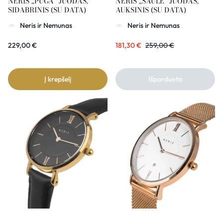
NERIS „PŪGA“ JUODAS,
NERIS „SAULĖ“ JUODAS,
SIDABRINIS (SU DATA)
AUKSINIS (SU DATA)
Neris ir Nemunas
Neris ir Nemunas
229,00
€
181,30
€
259,00
€
Į krepšelį
Išparduota