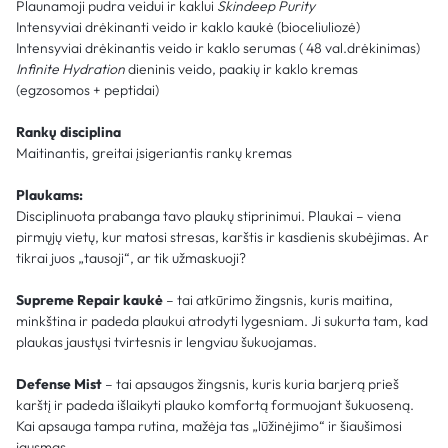
Plaunamoji pudra veidui ir kaklui
Skindeep Purity
Intensyviai drėkinanti veido ir kaklo kaukė (bioceliuliozė)
Intensyviai drėkinantis veido ir kaklo serumas ( 48 val.drėkinimas)
Infinite Hydration
dieninis veido, paakių ir kaklo kremas
(egzosomos + peptidai)
Rankų disciplina
Maitinantis, greitai įsigeriantis rankų kremas
Plaukams:
Disciplinuota prabanga tavo plaukų stiprinimui. Plaukai – viena
pirmųjų vietų, kur matosi stresas, karštis ir kasdienis skubėjimas. Ar
tikrai juos „tausoji“, ar tik užmaskuoji?
Supreme Repair kaukė
– tai atkūrimo žingsnis, kuris maitina,
minkština ir padeda plaukui atrodyti lygesniam. Ji sukurta tam, kad
plaukas jaustųsi tvirtesnis ir lengviau šukuojamas.
Defense Mist
– tai apsaugos žingsnis, kuris kuria barjerą prieš
karštį ir padeda išlaikyti plauko komfortą formuojant šukuoseną.
Kai apsauga tampa rutina, mažėja tas „lūžinėjimo“ ir šiaušimosi
jausmas.