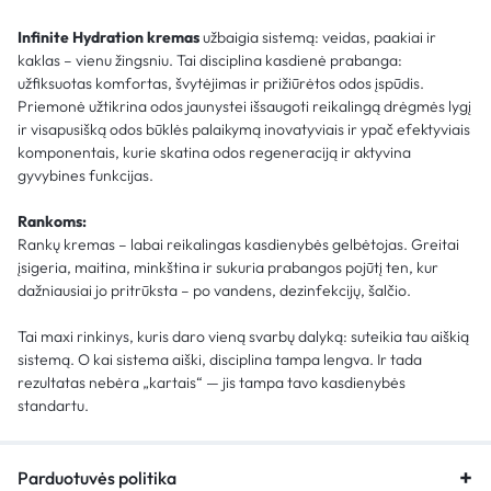
Infinite Hydration kremas
užbaigia sistemą: veidas, paakiai ir
kaklas – vienu žingsniu. Tai disciplina kasdienė prabanga:
užfiksuotas komfortas, švytėjimas ir prižiūrėtos odos įspūdis.
Priemonė užtikrina odos jaunystei išsaugoti reikalingą drėgmės lygį
ir visapusišką odos būklės palaikymą inovatyviais ir ypač efektyviais
komponentais, kurie skatina odos regeneraciją ir aktyvina
gyvybines funkcijas.
Rankoms:
Rankų kremas – labai reikalingas kasdienybės gelbėtojas. Greitai
įsigeria, maitina, minkština ir sukuria prabangos pojūtį ten, kur
dažniausiai jo pritrūksta – po vandens, dezinfekcijų, šalčio.
Tai maxi rinkinys, kuris daro vieną svarbų dalyką: suteikia tau aiškią
sistemą. O kai sistema aiški, disciplina tampa lengva. Ir tada
rezultatas nebėra „kartais“ — jis tampa tavo kasdienybės
standartu.
Parduotuvės politika