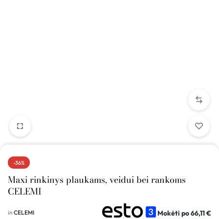
-36%
Maxi rinkinys plaukams, veidui bei rankoms
CELEMI
Mokėti po
66,11
€
in
CELEMI