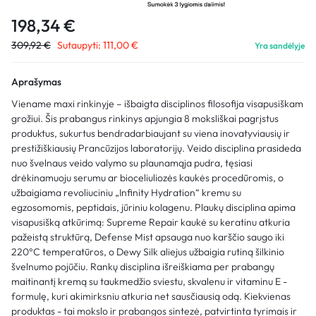
198,34
€
309,92
€
Sutaupyti:
111,00
€
Yra sandėlyje
Aprašymas
Viename maxi rinkinyje – išbaigta disciplinos filosofija visapusiškam
grožiui. Šis prabangus rinkinys apjungia 8 moksliškai pagrįstus
produktus, sukurtus bendradarbiaujant su viena inovatyviausių ir
prestižiškiausių Prancūzijos laboratorijų. Veido disciplina prasideda
nuo švelnaus veido valymo su plaunamąja pudra, tęsiasi
drėkinamuoju serumu ar bioceliuliozės kaukės procedūromis, o
užbaigiama revoliuciniu „Infinity Hydration“ kremu su
egzosomomis, peptidais, jūriniu kolagenu. Plaukų disciplina apima
visapusišką atkūrimą: Supreme Repair kaukė su keratinu atkuria
pažeistą struktūrą, Defense Mist apsauga nuo karščio saugo iki
220°C temperatūros, o Dewy Silk aliejus užbaigia rutiną šilkinio
švelnumo pojūčiu. Rankų disciplina išreiškiama per prabangų
maitinantį kremą su taukmedžio sviestu, skvalenu ir vitaminu E -
formulę, kuri akimirksniu atkuria net sausčiausią odą. Kiekvienas
produktas - tai mokslo ir prabangos sintezė, patvirtinta tyrimais ir