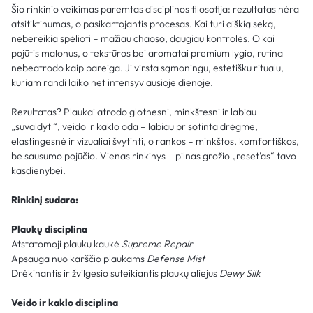
Šio rinkinio veikimas paremtas disciplinos filosofija: rezultatas nėra
atsitiktinumas, o pasikartojantis procesas. Kai turi aiškią seką,
nebereikia spėlioti – mažiau chaoso, daugiau kontrolės. O kai
pojūtis malonus, o tekstūros bei aromatai premium lygio, rutina
nebeatrodo kaip pareiga. Ji virsta sąmoningu, estetišku ritualu,
kuriam randi laiko net intensyviausioje dienoje.
Rezultatas? Plaukai atrodo glotnesni, minkštesni ir labiau
„suvaldyti“, veido ir kaklo oda – labiau prisotinta drėgme,
elastingesnė ir vizualiai švytinti, o rankos – minkštos, komfortiškos,
be sausumo pojūčio. Vienas rinkinys – pilnas grožio „reset’as“ tavo
kasdienybei.
Rinkinį sudaro:
Plaukų disciplina
Atstatomoji plaukų kaukė
Supreme Repair
Apsauga nuo karščio plaukams
Defense Mist
Drėkinantis ir žvilgesio suteikiantis plaukų aliejus
Dewy Silk
Veido ir kaklo disciplina