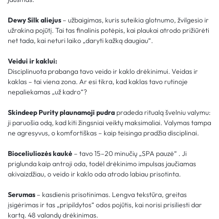
Dewy Silk aliejus
– užbaigimas, kuris suteikia glotnumo, žvilgesio ir
užrakina pojūtį. Tai tas finalinis potėpis, kai plaukai atrodo prižiūrėti
net tada, kai neturi laiko „daryti kažką daugiau“.
Veidui ir kaklui:
Disciplinuota prabanga tavo veido ir kaklo drėkinimui. Veidas ir
kaklas – tai viena zona. Ar esi tikra, kad kaklas tavo rutinoje
nepaliekamas „už kadro“?
Skindeep Purity plaunamoji pudra
pradeda ritualą švelniu valymu:
ji paruošia odą, kad kiti žingsniai veiktų maksimaliai. Valymas tampa
ne agresyvus, o komfortiškas – kaip teisinga pradžia disciplinai.
Bioceliuliozės kaukė
– tavo 15–20 minučių „SPA pauzė“ . Ji
priglunda kaip antroji oda, todėl drėkinimo impulsas jaučiamas
akivaizdžiau, o veido ir kaklo oda atrodo labiau prisotinta.
Serumas
– kasdienis prisotinimas. Lengva tekstūra, greitas
įsigėrimas ir tas „pripildytos“ odos pojūtis, kai norisi prisiliesti dar
kartą. 48 valandų drėkinimas.