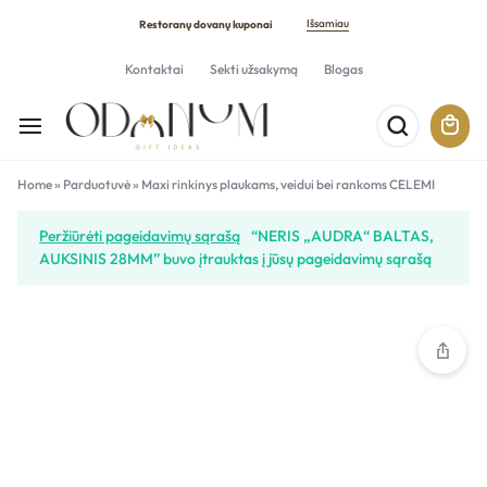
Išsamiau
Restoranų dovanų kuponai
Kontaktai
Sekti užsakymą
Blogas
Home
»
Parduotuvė
»
Maxi rinkinys plaukams, veidui bei rankoms CELEMI
Peržiūrėti pageidavimų sąrašą
“NERIS „AUDRA“ BALTAS,
AUKSINIS 28MM” buvo įtrauktas į jūsų pageidavimų sąrašą