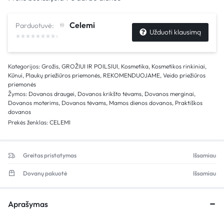
Celemi
Parduotuvė:
Užduoti klausimą
Kategorijos:
Grožis
,
GROŽIUI IR POILSIUI
,
Kosmetika
,
Kosmetikos rinkiniai
,
Kūnui
,
Plaukų priežiūros priemonės
,
REKOMENDUOJAME
,
Veido priežiūros
priemonės
Žymos:
Dovanos draugei
,
Dovanos krikšto tėvams
,
Dovanos merginai
,
Dovanos moterims
,
Dovanos tėvams
,
Mamos dienos dovanos
,
Praktiškos
dovanos
Prekės ženklas:
CELEMI
Greitas pristatymas
Išsamiau
Dovanų pakuotė
Išsamiau
Aprašymas