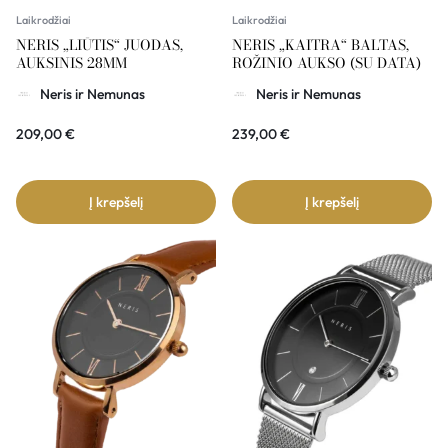
Laikrodžiai
Laikrodžiai
NERIS „LIŪTIS“ JUODAS,
NERIS „KAITRA“ BALTAS,
AUKSINIS 28MM
ROŽINIO AUKSO (SU DATA)
Neris ir Nemunas
Neris ir Nemunas
209,00
€
239,00
€
Į krepšelį
Į krepšelį