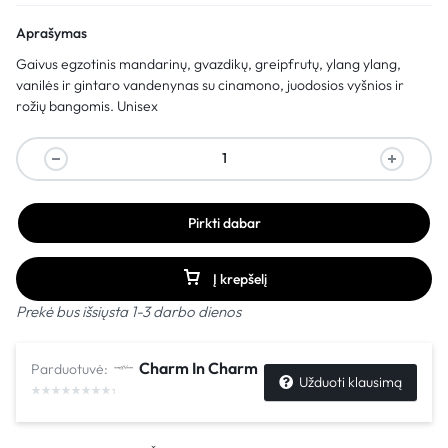
Aprašymas
Gaivus egzotinis mandarinų, gvazdikų, greipfrutų, ylang ylang,
vanilės ir gintaro vandenynas su cinamono, juodosios vyšnios ir
rožių bangomis. Unisex
Pirkti dabar
Į krepšelį
Prekė bus išsiųsta 1-3 darbo dienos
Charm In Charm
Parduotuvė:
Užduoti klausimą