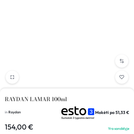
RAYDAN LAMAR 100ml
Mokėti po
51,33
€
in
Raydan
154,00
€
Yra sandėlyje