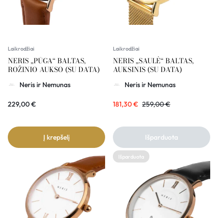
Laikrodžiai
Laikrodžiai
NERIS „PŪGA“ BALTAS,
NERIS „SAULĖ“ BALTAS,
ROŽINIO AUKSO (SU DATA)
AUKSINIS (SU DATA)
Neris ir Nemunas
Neris ir Nemunas
229,00
€
181,30
€
259,00
€
Į krepšelį
Išparduota
Išparduota