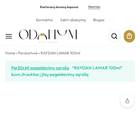
Išsamiau
Restoranų dovanų kuponai
Kontaktai
Sekti užsakymą
Blogas
Home
»
Parduotuvė
»
RAYDAN LAMAR 100ml
Peržiūrėti pageidavimų sąrašą
“RAYDAN LAMAR 100ml”
buvo įtrauktas į jūsų pageidavimų sąrašą