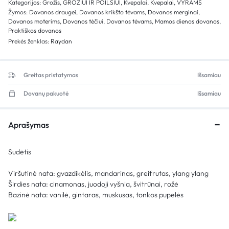
Kategorijos:
Grožis
,
GROŽIUI IR POILSIUI
,
Kvepalai
,
Kvepalai
,
VYRAMS
Žymos:
Dovanos draugei
,
Dovanos krikšto tėvams
,
Dovanos merginai
,
Dovanos moterims
,
Dovanos tėčiui
,
Dovanos tėvams
,
Mamos dienos dovanos
,
Praktiškos dovanos
Prekės ženklas:
Raydan
Greitas pristatymas
Išsamiau
Dovanų pakuotė
Išsamiau
Aprašymas
Sudėtis
Viršutinė nata: gvazdikėlis, mandarinas, greifrutas, ylang ylang
Širdies nata: cinamonas, juodoji vyšnia, švitrūnai, rožė
Bazinė nata: vanilė, gintaras, muskusas, tonkos pupelės