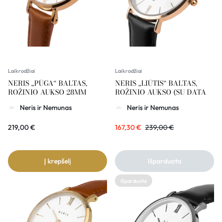
Laikrodžiai
Laikrodžiai
NERIS „PŪGA“ BALTAS,
NERIS „LIŪTIS“ BALTAS,
ROŽINIO AUKSO 28MM
ROŽINIO AUKSO (SU DATA
Neris ir Nemunas
Neris ir Nemunas
219,00
€
167,30
€
239,00
€
Į krepšelį
Išparduota
Išparduota