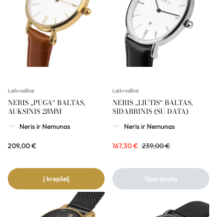
Laikrodžiai
Laikrodžiai
NERIS „PŪGA“ BALTAS,
NERIS „LIŪTIS“ BALTAS,
AUKSINIS 28MM
SIDABRINIS (SU DATA)
Neris ir Nemunas
Neris ir Nemunas
209,00
€
167,30
€
239,00
€
Į krepšelį
Išparduota