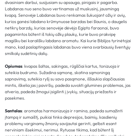
dvasiniam darbui, susijusiam su apsauga, pinigais ir pagarba.
Labdanas nuo seno buvo vertinamas už muskusinį, jausmingą
kvapą. Senovėje Labdanas buvo renkamas šukuojant ožių ir avių,
kurios ganėsi labdano krūmynuose barzdas bei šlaunis, o daugelis
netikrų barzdų, kurias senovėje dėvėjo Egipto faraonai, buvo
pagamintos būtent iš tokių ožkų plaukų, kurie buvo prakvipę
magišku bei karališku labdano aromatu. Kai kurie Biblijos tyrinėtojai
mano, kad paslaptingasis labdanas buvo viena svarbiausių šventųjų
smilkalų sudėtinių dalių.
Opiumas
: kvapas šaltas, sakingas, rūgščiai kartus, tonizuoja ir
suteikia budrumo. Sužadina sąmonę, skatina sąmoningą
sapnavimą, suteikia ryšį su savo pasąmone, iššaukia slapčiausias
mintis, iškelia jas į paviršių, padeda suvokti gilumines problemas, jas
atveria, padeda žmogui įsigilinti į įvykių, situacijų priežastis ir
pasekmes.
Santalas
: aromatas harmonizuoja ir ramina, padeda sumažinti
įtampą ir sumaištį, puikiai tinka depresijos, baimių, kasdienių
problemų varginamų žmonių savijautai gerinti, gelbsti esant
nerviniam išsekimui, nerimui. Rytuose tikima, kad būtent šį