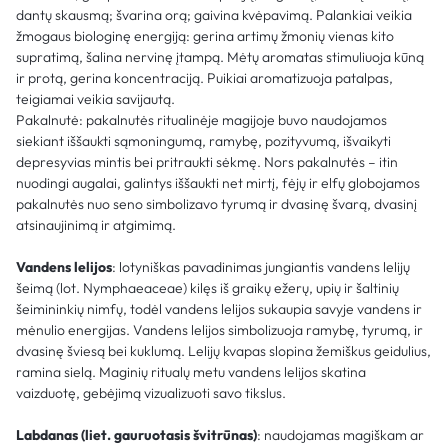
dantų skausmą; švarina orą; gaivina kvėpavimą. Palankiai veikia
žmogaus biologinę energiją: gerina artimų žmonių vienas kito
supratimą, šalina nervinę įtampą. Mėtų aromatas stimuliuoja kūną
ir protą, gerina koncentraciją. Puikiai aromatizuoja patalpas,
teigiamai veikia savijautą.
Pakalnutė: pakalnutės ritualinėje magijoje buvo naudojamos
siekiant iššaukti sąmoningumą, ramybę, pozityvumą, išvaikyti
depresyvias mintis bei pritraukti sėkmę. Nors pakalnutės – itin
nuodingi augalai, galintys iššaukti net mirtį, fėjų ir elfų globojamos
pakalnutės nuo seno simbolizavo tyrumą ir dvasinę švarą, dvasinį
atsinaujinimą ir atgimimą.
Vandens lelijos
: lotyniškas pavadinimas jungiantis vandens lelijų
šeimą (lot. Nymphaeaceae) kilęs iš graikų ežerų, upių ir šaltinių
šeimininkių nimfų, todėl vandens lelijos sukaupia savyje vandens ir
mėnulio energijas. Vandens lelijos simbolizuoja ramybę, tyrumą, ir
dvasinę šviesą bei kuklumą. Lelijų kvapas slopina žemiškus geidulius,
ramina sielą. Maginių ritualų metu vandens lelijos skatina
vaizduotę, gebėjimą vizualizuoti savo tikslus.
Labdanas (liet. gauruotasis švitrūnas)
: naudojamas magiškam ar