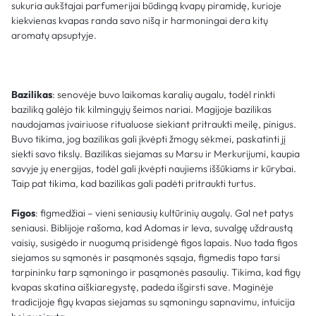
sukuria aukštajai parfumerijai būdingą kvapų piramidę, kurioje
kiekvienas kvapas randa savo nišą ir harmoningai dera kitų
aromatų apsuptyje.
Bazilikas
: senovėje buvo laikomas karalių augalu, todėl rinkti
baziliką galėjo tik kilmingųjų šeimos nariai. Magijoje bazilikas
naudojamas įvairiuose ritualuose siekiant pritraukti meilę, pinigus.
Buvo tikima, jog bazilikas gali įkvėpti žmogų sėkmei, paskatinti jį
siekti savo tikslų. Bazilikas siejamas su Marsu ir Merkurijumi, kaupia
savyje jų energijas, todėl gali įkvėpti naujiems iššūkiams ir kūrybai.
Taip pat tikima, kad bazilikas gali padėti pritraukti turtus.
Figos
: figmedžiai – vieni seniausių kultūrinių augalų. Gal net patys
seniausi. Biblijoje rašoma, kad Adomas ir Ieva, suvalgę uždraustą
vaisių, susigėdo ir nuogumą prisidengė figos lapais. Nuo tada figos
siejamos su sąmonės ir pasąmonės sąsaja, figmedis tapo tarsi
tarpininku tarp sąmoningo ir pasąmonės pasaulių. Tikima, kad figų
kvapas skatina aiškiaregystę, padeda išgirsti save. Maginėje
tradicijoje figų kvapas siejamas su sąmoningu sapnavimu, intuicija