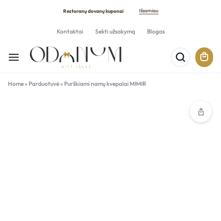
Išsamiau
Restoranų dovanų kuponai
Kontaktai
Sekti užsakymą
Blogas
Home
»
Parduotuvė
»
Purškiami namų kvepalai MIMIR