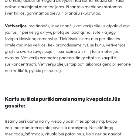
aromatą labiausiai mėgsta dievybės, tad santalmedžio smilkalai
dažnai naudojami meditacijoms. Iš santalo medienos statomos
šventyklos, gaminamos dievų ir pranašų skulptūros.
Vetiverijos
: maitinančių ir vėsinančių vetiverijų aliejus atpalaiduoja
įkaitusį ir pernelyg aktyvų protą bei padrąsina, suteikia jėgų ir
įkvėpia kiekvieną asmenybę. Tiek išsekusiems nuo per didelės
intelektualinės veiklos, tiek praradusiems ryšį su kūnu, vetiverijos
grąžina sveiko savęs pojūtį ir sumažina atskirtį tarp materijos ir
dvasios. Vetiverijų aromatas padeda itin greitai susikaupti ir
susikoncentruoti. Vetiverijų aliejus taip pat laikomas gera priemone
nuo netikėtų pykčio priepuolių.
Kartu su šiais purškiamais namų kvepalais Jūs
gausite:
Išsamų purškiamų namų kvepalų paskirties aprašymą, kvapų
veikimo aromaterapinio poveikio aprašymą. Nesudėtingą
meditacijų/afirmacijų ritualą bei patarimus, kaip geriau naudoti