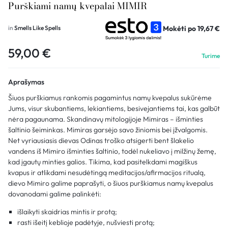
Purškiami namų kvepalai MIMIR
Mokėti po
19,67
€
in
Smells Like Spells
59,00
€
Turime
Aprašymas
Šiuos purškiamus rankomis pagamintus namų kvepalus sukūrėme
Jums, visur skubantiems, lekiantiems, besivejantiems tai, kas galbūt
nėra pagaunama. Skandinavų mitologijoje Mimiras – išminties
šaltinio šeiminkas. Mimiras garsėjo savo žiniomis bei įžvalgomis.
Net vyriausiasis dievas Odinas troško atsigerti bent šlakelio
vandens iš Mimiro išminties šaltinio, todėl nukeliavo į milžinų žemę,
kad įgautų minties galios. Tikima, kad pasitelkdami magiškus
kvapus ir atlikdami nesudėtingą meditacijos/afirmacijos ritualą,
dievo Mimiro galime paprašyti, o šiuos purškiamus namų kvepalus
dovanodami galime palinkėti:
išlaikyti skaidrias mintis ir protą;
rasti išeitį keblioje padėtyje, nušviesti protą;