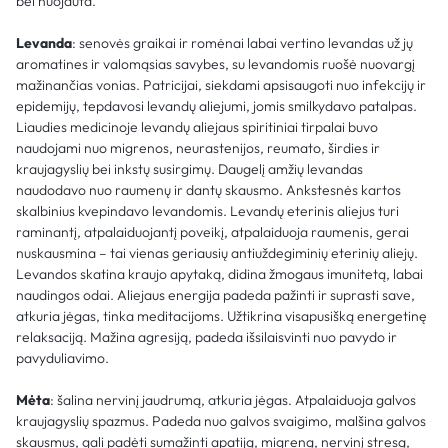
bei nuojauta.
Levanda
: senovės graikai ir romėnai labai vertino levandas už jų
aromatines ir valomąsias savybes, su levandomis ruošė nuovargį
mažinančias vonias. Patricijai, siekdami apsisaugoti nuo infekcijų ir
epidemijų, tepdavosi levandų aliejumi, jomis smilkydavo patalpas.
Liaudies medicinoje levandų aliejaus spiritiniai tirpalai buvo
naudojami nuo migrenos, neurastenijos, reumato, širdies ir
kraujagyslių bei inkstų susirgimų. Daugelį amžių levandas
naudodavo nuo raumenų ir dantų skausmo. Ankstesnės kartos
skalbinius kvepindavo levandomis. Levandų eterinis aliejus turi
raminantį, atpalaiduojantį poveikį, atpalaiduoja raumenis, gerai
nuskausmina – tai vienas geriausių antiuždegiminių eterinių aliejų.
Levandos skatina kraujo apytaką, didina žmogaus imunitetą, labai
naudingos odai. Aliejaus energija padeda pažinti ir suprasti save,
atkuria jėgas, tinka meditacijoms. Užtikrina visapusišką energetinę
relaksaciją. Mažina agresiją, padeda išsilaisvinti nuo pavydo ir
pavyduliavimo.
Mėta
: šalina nervinį jaudrumą, atkuria jėgas. Atpalaiduoja galvos
kraujagyslių spazmus. Padeda nuo galvos svaigimo, malšina galvos
skausmus, gali padėti sumažinti apatiją, migreną, nervinį stresą,