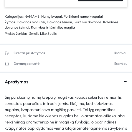
Kategorijos:
NAMAMS
,
Namų kvapai
,
Purškiami namų kvepalai
Žymos:
Dovanos močiutei
,
Dovanos šeimai
,
Įkurtuvių dovanos
,
Kalėdinės
dovanos šeimai
,
Ramybės ir išminties magija
Prekės ženklas:
Smells Like Spells
Greitas pristatymas
Išsamiau
Dovanų pakuotė
Išsamiau
Aprašymas
Šių purškiamų namų kvepalų magiškas kvapas sukurtas remiantis
senaisiais papročiais ir tradicijomis, tikėjimu, kad kiekvienas
augalas, kvapas turi savo magišką paskirtį. Tai lyg raganiškas
receptas, kuriame kiekvienas augalas bei jo aromatas atlieka labai
reikšmingą aromaterapinę ir magišką funkciją, o pagrindinės
kvapų natos papildydamos viena kitą aromaterapinėmis savybėmis