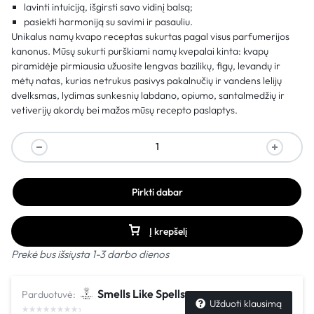
lavinti intuiciją, išgirsti savo vidinį balsą;
pasiekti harmoniją su savimi ir pasauliu.
Unikalus namų kvapo receptas sukurtas pagal visus parfumerijos
kanonus. Mūsų sukurti purškiami namų kvepalai kinta: kvapų
piramidėje pirmiausia užuosite lengvas bazilikų, figų, levandų ir
mėtų natas, kurias netrukus pasivys pakalnučių ir vandens lelijų
dvelksmas, lydimas sunkesnių labdano, opiumo, santalmedžių ir
vetiverijų akordų bei mažos mūsų recepto paslaptys.
Pirkti dabar
Į krepšelį
Prekė bus išsiųsta 1-3 darbo dienos
Smells Like Spells
Parduotuvė:
Užduoti klausimą