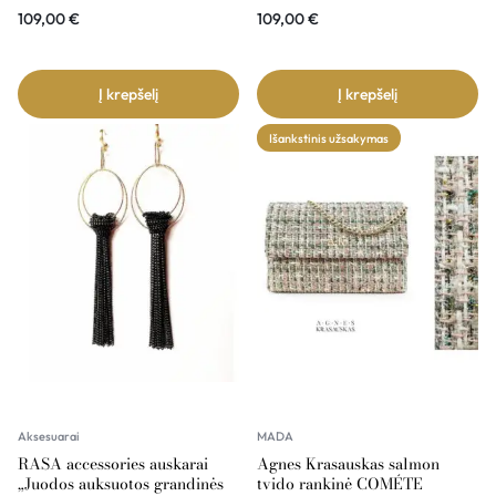
109,00
€
109,00
€
Į krepšelį
Į krepšelį
Išankstinis užsakymas
Aksesuarai
MADA
RASA accessories auskarai
Agnes Krasauskas salmon
„Juodos auksuotos grandinės
tvido rankinė COMÉTE