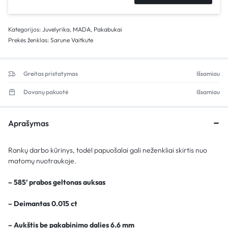
Kategorijos:
Juvelyrika
,
MADA
,
Pakabukai
Prekės ženklas:
Sarune Vaitkute
Greitas pristatymas
Išsamiau
Dovanų pakuotė
Išsamiau
Aprašymas
Rankų darbo kūrinys, todėl papuošalai gali neženkliai skirtis nuo
matomų nuotraukoje.
– 585′ prabos geltonas auksas
– Deimantas 0.015 ct
– Aukštis be pakabinimo dalies 6.6 mm