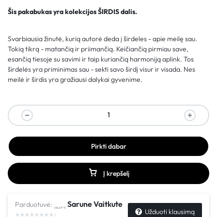
Šis pakabukas yra kolekcijos ŠIRDIS dalis.
Svarbiausia žinutė, kurią autorė deda į širdeles - apie meilę sau.
Tokią tikrą - matančią ir priimančią. Keičiančią pirmiau save,
esančią tiesoje su savimi ir taip kuriančią harmoniją aplink. Tos
širdelės yra priminimas sau - sekti savo širdį visur ir visada. Nes
meilė ir širdis yra gražiausi dalykai gyvenime.
Pirkti dabar
Į krepšelį
Sarune Vaitkute
Parduotuvė:
Užduoti klausimą