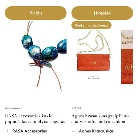
Rinktis
Į krepšelį
Išankstinis užsakymas
Aksesuarai
MADA
RASA accessories kaklo
Agnes Krasauskas greipfruto
papuošalas su mėlynais agatais
spalvos odos mikro rankinė
ir paukščiu
RASA Accessories
Agnes Krasauskas