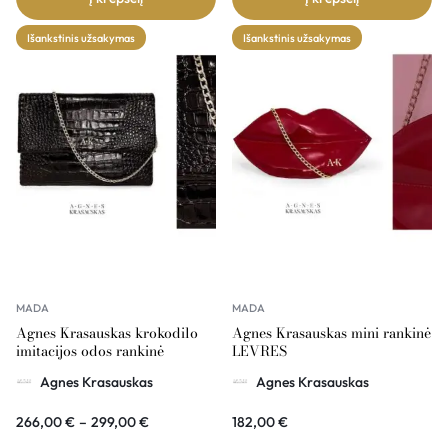
Išankstinis užsakymas
Išankstinis užsakymas
MADA
MADA
Agnes Krasauskas krokodilo
Agnes Krasauskas mini rankinė
imitacijos odos rankinė
LEVRES
COMÉTE
Agnes Krasauskas
Agnes Krasauskas
266,00
€
–
299,00
€
182,00
€