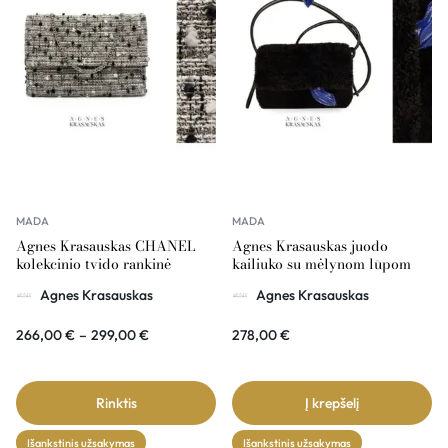
MADA
MADA
Agnes Krasauskas CHANEL
Agnes Krasauskas juodo
kolekcinio tvido rankinė
kailiuko su mėlynom lūpom
COMÉTE
rankinė COMÉTE
Agnes Krasauskas
Agnes Krasauskas
266,00
€
–
299,00
€
278,00
€
Rinktis
Į krepšelį
Išankstinis užsakymas
Išankstinis užsakymas