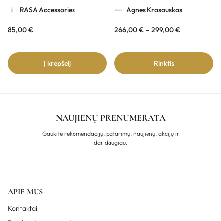
su rinkėm”
RASA Accessories
Agnes Krasauskas
85,00
€
266,00
€
–
299,00
€
Į krepšelį
Rinktis
NAUJIENŲ PRENUMERATA
Gaukite rekomendacijų, patarimų, naujienų, akcijų ir
dar daugiau.
APIE MUS
Kontaktai