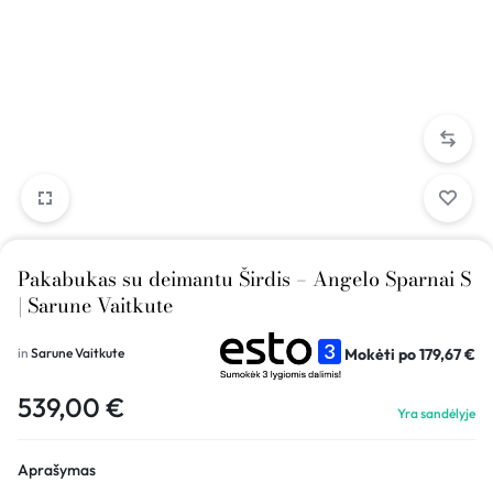
Pakabukas su deimantu Širdis – Angelo Sparnai S
| Sarune Vaitkute
Mokėti po
179,67
€
in
Sarune Vaitkute
539,00
€
Yra sandėlyje
Aprašymas