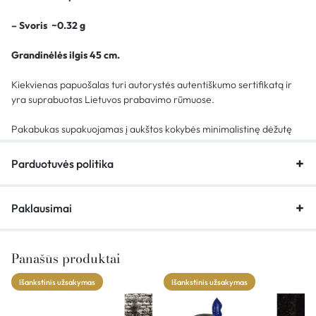
– Svoris ~0.32 g
Grandinėlės ilgis 45 cm.
Kiekvienas papuošalas turi autorystės autentiškumo sertifikatą ir
yra suprabuotas Lietuvos prabavimo rūmuose.
Pakabukas supakuojamas į aukštos kokybės minimalistinę dėžutę
Parduotuvės politika
Paklausimai
Panašūs produktai
Išankstinis užsakymas
Išankstinis užsakymas