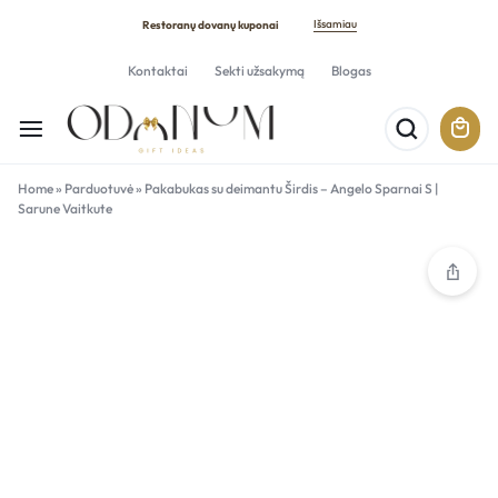
Išsamiau
Restoranų dovanų kuponai
Kontaktai
Sekti užsakymą
Blogas
Home
»
Parduotuvė
»
Pakabukas su deimantu Širdis – Angelo Sparnai S |
Sarune Vaitkute