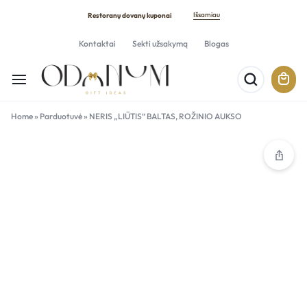
Išsamiau
Restoranų dovanų kuponai
Kontaktai
Sekti užsakymą
Blogas
Home
»
Parduotuvė
»
NERIS „LIŪTIS“ BALTAS, ROŽINIO AUKSO