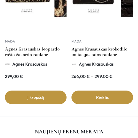
MADA
MADA
Agnes Krasauskas leopardo
Agnes Krasauskas krokodilo
rašto žakardo rankinė
imitacijos odos rankinė
COUSSIN
COMÉTE
Agnes Krasauskas
Agnes Krasauskas
299,00
€
266,00
€
–
299,00
€
Į krepšelį
Rinktis
NAUJIENŲ PRENUMERATA