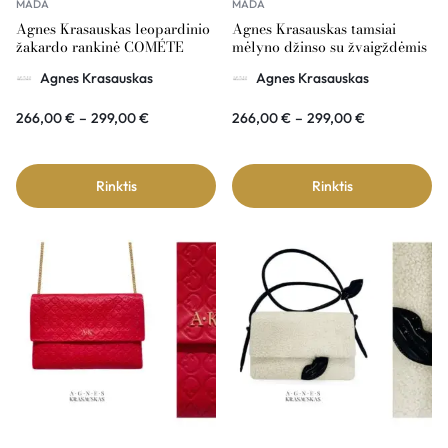
MADA
MADA
Agnes Krasauskas leopardinio
Agnes Krasauskas tamsiai
žakardo rankinė COMÉTE
mėlyno džinso su žvaigždėmis
rankinė COMÉTE
Agnes Krasauskas
Agnes Krasauskas
266,00
€
–
299,00
€
266,00
€
–
299,00
€
Rinktis
Rinktis