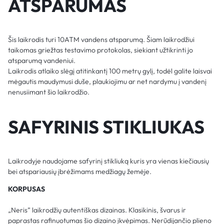
ATSPARUMAS
Šis laikrodis turi 10ATM vandens atsparumą. Šiam laikrodžiui
taikomas griežtas testavimo protokolas, siekiant užtikrinti jo
atsparumą vandeniui.
Laikrodis atlaiko slėgį atitinkantį 100 metrų gylį, todėl galite laisvai
mėgautis maudymusi duše, plaukiojimu ar net nardymu į vandenį
nenusiimant šio laikrodžio.
SAFYRINIS STIKLIUKAS
Laikrodyje naudojame safyrinį stikliuką kuris yra vienas kiečiausių
bei atspariausių įbrėžimams medžiagų žemėje.
KORPUSAS
„Neris” laikrodžių autentiškas dizainas. Klasikinis, švarus ir
paprastas rafinuotumas šio dizaino įkvėpimas. Nerūdijančio plieno