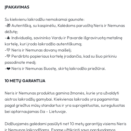
ĮPAKAVIMAS
Su kiekvienu laikrodžiu nemokamai gaunate:
-🎁 Autentišką, su kaspinėliu, Kalėdoms paruoštą Neris ir Nemunas
dėžutę;
-🎄 Individualią, savininko Vardu ir Pavarde išgraviruotą metalinę
kortelę, kuri įrodo laikrodžio autentiškumą;
-💛 Neris ir Nemunas dovanų maišelį;
-💚 Perdirbto popieriaus kortelę įrodančia, kad su šiuo pirkiniu
pasodinote medį;
-❤️ Neris ir Nemunas šluostę, skirtą laikrodžio priežiūrai.
10 METŲ GARANTIJA
Neris ir Nemunas produktus gamina žmonės, kurie yra užvaldyti
aistros laikrodžių gamybai. Kiekvienas laikrodis yra pagamintas
pagal griežtus mūsų standartus ir yra suprojektuotas, sureguliuotas
bei aptarnaujamas čia – Lietuvoje.
Didžiuojamės galėdami pasiūlyti net 10 metų garantiją visiems Neris
ir Nemunas laikrodžiams. Esame užtikrinti savo parduodamos