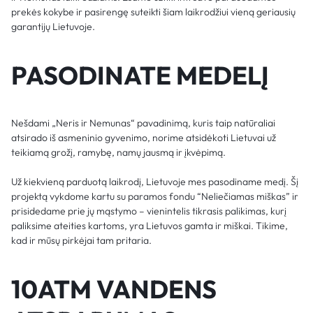
prekės kokybe ir pasirengę suteikti šiam laikrodžiui vieną geriausių
garantijų Lietuvoje.
PASODINATE MEDELĮ
Nešdami „Neris ir Nemunas“ pavadinimą, kuris taip natūraliai
atsirado iš asmeninio gyvenimo, norime atsidėkoti Lietuvai už
teikiamą grožį, ramybę, namų jausmą ir įkvėpimą.
Už kiekvieną parduotą laikrodį, Lietuvoje mes pasodiname medį. Šį
projektą vykdome kartu su paramos fondu “Neliečiamas miškas” ir
prisidedame prie jų mąstymo – vienintelis tikrasis palikimas, kurį
paliksime ateities kartoms, yra Lietuvos gamta ir miškai. Tikime,
kad ir mūsų pirkėjai tam pritaria.
10ATM VANDENS