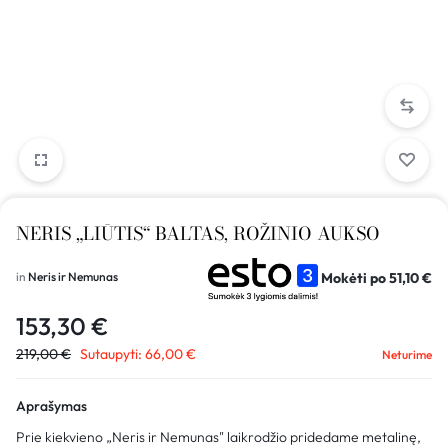
NERIS „LIŪTIS“ BALTAS, ROŽINIO AUKSO
Mokėti po
51,10
€
in
Neris ir Nemunas
153,30
€
219,00
€
Sutaupyti:
66,00
€
Neturime
Aprašymas
Prie kiekvieno „Neris ir Nemunas" laikrodžio pridedame metalinę,