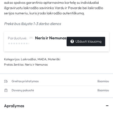
aukso spalvos garantinio aptarnavimo kortelę su individualiai
išgraviruotu laikrodžio savininko Vardu ir Pavarde bei laikrodžio
serijos numeriu, kuris įrodo laikrodžio autentiškumą.
Prekė bus išsiųsta 1-3 darbo dienos
Neris ir Nemunas
Parduotuvė:
Užduoti klausimą
Kategorijos:
Laikrodžiai
,
MADA
,
Moteriški
Prekės ženklas:
Neris ir Nemunas
Greitas pristatymas
Išsamiau
Dovanų pakuotė
Išsamiau
Aprašymas