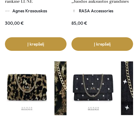
rankinė LUNE
„Juodos auksuotos grandinės
su rinkėm”
Agnes Krasauskas
RASA Accessories
300,00
€
85,00
€
Į krepšelį
Į krepšelį