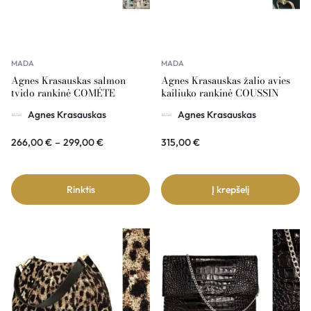
MADA
MADA
Agnes Krasauskas salmon
Agnes Krasauskas žalio avies
tvido rankinė COMÉTE
kailiuko rankinė COUSSIN
Agnes Krasauskas
Agnes Krasauskas
266,00
€
–
299,00
€
315,00
€
Rinktis
Į krepšelį