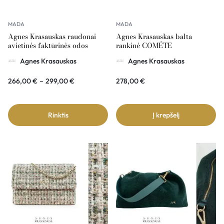
MADA
MADA
Agnes Krasauskas raudonai
Agnes Krasauskas balta
avietinės faktūrinės odos
rankinė COMÉTE
rankinė COMÉTE
Agnes Krasauskas
Agnes Krasauskas
266,00
€
–
299,00
€
278,00
€
Rinktis
Į krepšelį