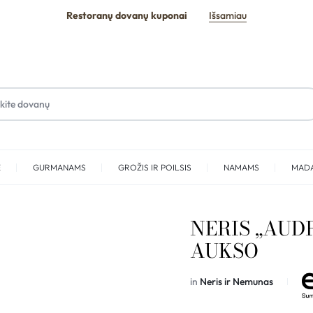
Restoranų dovanų kuponai
Išsamiau
E
GURMANAMS
GROŽIS IR POILSIS
NAMAMS
MAD
SPA
NERIS „AUD
AUKSO
in
Neris ir Nemunas