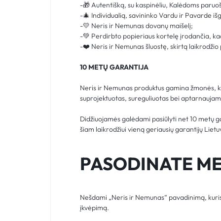
-🎁 Autentišką, su kaspinėliu, Kalėdoms paruo
-🎄 Individualią, savininko Vardu ir Pavarde iš
-💛 Neris ir Nemunas dovanų maišelį;
-💚 Perdirbto popieriaus kortelę įrodančia, ka
-❤️ Neris ir Nemunas šluostę, skirtą laikrodžio 
10 METŲ GARANTIJA
Neris ir Nemunas produktus gamina žmonės, kur
suprojektuotas, sureguliuotas bei aptarnaujama
Didžiuojamės galėdami pasiūlyti net 10 metų g
šiam laikrodžiui vieną geriausių garantijų Lietu
PASODINATE ME
Nešdami „Neris ir Nemunas“ pavadinimą, kuris 
įkvėpimą.