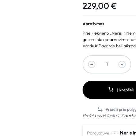
229,00
€
Aprašymas
Prie kiekvieno „Neris ir Ne
garantinio aptarnavimo kortel
Vardu ir Pavarde bei laikrodž
Į krepšelį
Prekė bus išsiųsta 1-3 darb
Neris 
Parduotuvė: