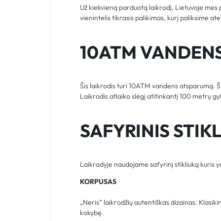
Už kiekvieną parduotą laikrodį, Lietuvoje me
vienintelis tikrasis palikimas, kurį paliksime a
10ATM VANDEN
Šis laikrodis turi 10ATM vandens atsparumą. Ši
Laikrodis atlaiko slėgį atitinkantį 100 metrų g
SAFYRINIS STIK
Laikrodyje naudojame safyrinį stikliuką kuris 
KORPUSAS
„Neris” laikrodžių autentiškas dizainas. Klasik
kokybę.