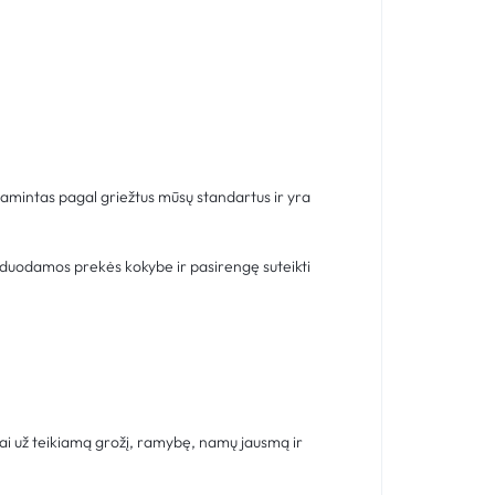
gamintas pagal griežtus mūsų standartus ir yra
rduodamos prekės kokybe ir pasirengę suteikti
ai už teikiamą grožį, ramybę, namų jausmą ir