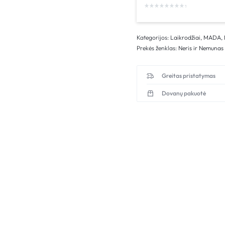
Kategorijos:
Laikrodžiai
,
MADA
,
Prekės ženklas:
Neris ir Nemunas
Greitas pristatymas
Dovanų pakuotė