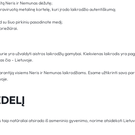
štą Neris ir Nemunas dėžutę;
graviruotą metalinę kortelę, kuri įrodo laikrodžio autentiškumą;
d su šiuo pirkiniu pasodinote medį;
priežiūrai.
ie yra užvaldyti aistros laikrodžių gamybai. Kiekvienas laikrodis yra pa
s čia – Lietuvoje.
arantiją visiems Neris ir Nemunas laikrodžiams. Esame užtikrinti savo pa
voje.
DELĮ
taip natūraliai atsirado iš asmeninio gyvenimo, norime atsidėkoti Lietuv