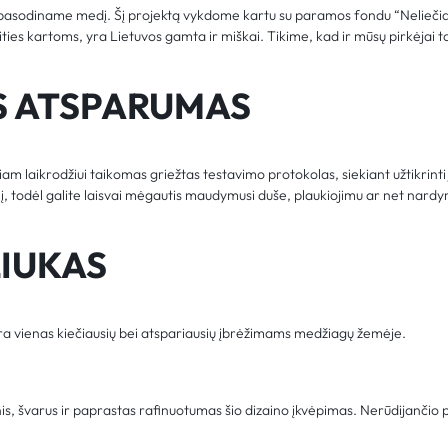
s pasodiname medį. Šį projektą vykdome kartu su paramos fondu “Nelieči
teities kartoms, yra Lietuvos gamta ir miškai. Tikime, kad ir mūsų pirkėjai t
S ATSPARUMAS
am laikrodžiui taikomas griežtas testavimo protokolas, siekiant užtikrint
ylį, todėl galite laisvai mėgautis maudymusi duše, plaukiojimu ar net nardy
LIUKAS
yra vienas kiečiausių bei atspariausių įbrėžimams medžiagų žemėje.
inis, švarus ir paprastas rafinuotumas šio dizaino įkvėpimas. Nerūdijančio 