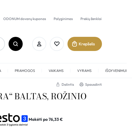
ODONUM dovanų kuponas
Palyginimas
Prekių ženklai
Krepšelis
A
PRAMOGOS
VAIKAMS
VYRAMS
IŠGYVENIMUI
Dalintis
Spausdinti
RA“ BALTAS, ROŽINIO
Prisijungti
Sukurti paskyrą
Mokėti po
76,33
€
Pamėgti