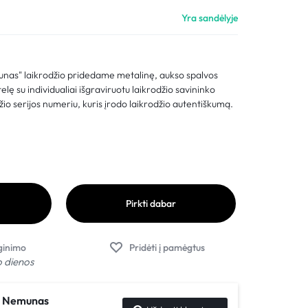
Palyginimas
Yra sandėlyje
Sekti užsakymą
Pagalba
munas" laikrodžio pridedame metalinę, aukso spalvos
ę su individualiai išgraviruotu laikrodžio savininko
io serijos numeriu, kuris įrodo laikrodžio autentiškumą.
Pirkti dabar
o dienos
ir Nemunas