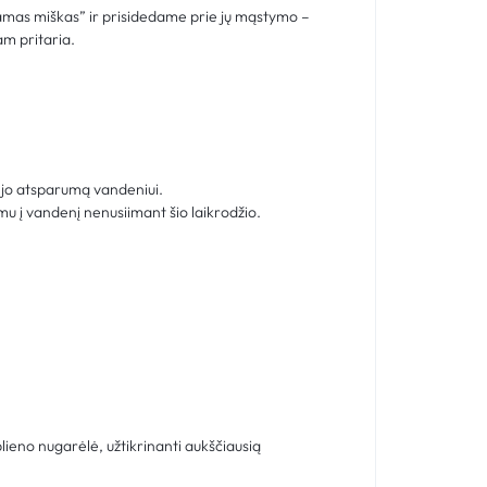
amas miškas” ir prisidedame prie jų mąstymo –
am pritaria.
i jo atsparumą vandeniui.
mu į vandenį nenusiimant šio laikrodžio.
plieno nugarėlė, užtikrinanti aukščiausią