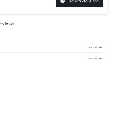
Užduoti klausimą
Moteriški
Išsamiau
Išsamiau