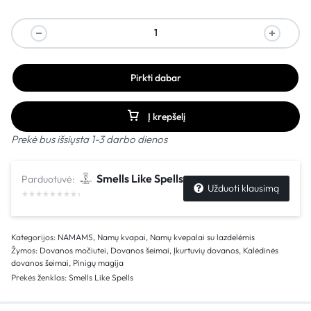
Pirkti dabar
Į krepšelį
Prekė bus išsiųsta 1-3 darbo dienos
Smells Like Spells
Parduotuvė:
Užduoti klausimą
Kategorijos:
NAMAMS
,
Namų kvapai
,
Namų kvepalai su lazdelėmis
Žymos:
Dovanos močiutei
,
Dovanos šeimai
,
Įkurtuvių dovanos
,
Kalėdinės
dovanos šeimai
,
Pinigų magija
Prekės ženklas:
Smells Like Spells