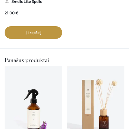
Smells Like Spells
21,00
€
Į krepšelį
Panašūs produktai