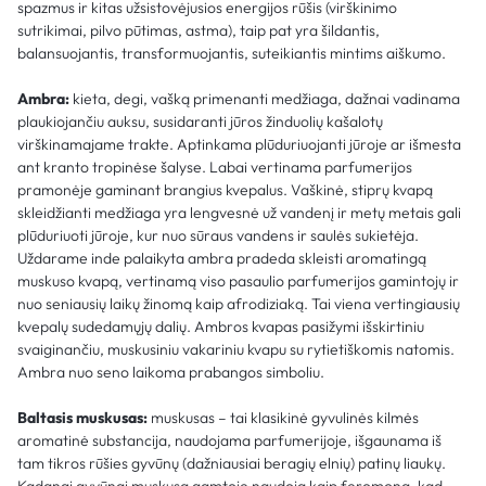
spazmus ir kitas užsistovėjusios energijos rūšis (virškinimo
sutrikimai, pilvo pūtimas, astma), taip pat yra šildantis,
balansuojantis, transformuojantis, suteikiantis mintims aiškumo.
Ambra:
kieta, degi, vašką primenanti medžiaga, dažnai vadinama
plaukiojančiu auksu, susidaranti jūros žinduolių kašalotų
virškinamajame trakte. Aptinkama plūduriuojanti jūroje ar išmesta
ant kranto tropinėse šalyse. Labai vertinama parfumerijos
pramonėje gaminant brangius kvepalus. Vaškinė, stiprų kvapą
skleidžianti medžiaga yra lengvesnė už vandenį ir metų metais gali
plūduriuoti jūroje, kur nuo sūraus vandens ir saulės sukietėja.
Uždarame inde palaikyta ambra pradeda skleisti aromatingą
muskuso kvapą, vertinamą viso pasaulio parfumerijos gamintojų ir
nuo seniausių laikų žinomą kaip afrodiziaką. Tai viena vertingiausių
kvepalų sudedamųjų dalių. Ambros kvapas pasižymi išskirtiniu
svaiginančiu, muskusiniu vakariniu kvapu su rytietiškomis natomis.
Ambra nuo seno laikoma prabangos simboliu.
Baltasis muskusas:
muskusas – tai klasikinė gyvulinės kilmės
aromatinė substancija, naudojama parfumerijoje, išgaunama iš
tam tikros rūšies gyvūnų (dažniausiai beragių elnių) patinų liaukų.
Kadangi gyvūnai muskusą gamtoje naudoja kaip feromoną, kad