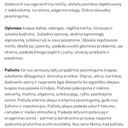
išsilaisvinti nuo egocentrinių minčių, atstato psichikos objektyvumą
ir adekvatumą, nuramina, pagerina miegą. Didina seksualinį
jausmingumą.
Opiumas:
kvapas šaltas, sakingas, rūgščiai kartus, tonizuoja ir
suteikia budrumo. Sužadina sąmonę, skatina sąmoningą
sapnavimą, suteikia ryšį su savo pasąmone, iššaukia slapčiausias
mintis, iškelia jas į paviršių, padeda suvokti gilumines problemas, jas
atveria, padeda žmogui įsigilinti į įvykių, situacijų priežastis ir
pasekmes.
Pačiulis:
tai nuo seniausių laikų pripažintas jausmingumo kvapas,
sukeliantis džiaugsmą ir atvirumą erotikai. Stiprus, aitrus, kartokas,
žadinantis aistrą ir neįprastai ilgai išliekantis šio egzotiško aliejaus
kvapas mus pasiekė iš Indijos. Pačiuliai palengvina ir naikina
sielvartą, maitina, atgaivina, suteikia jėgų, ryžto, pasitikėjimo
savimi. Pačiulių eterinis aliejus sustiprina jausmingumą, gydo nuo
šaltumo ir impotencijos. Pačiulių aliejus padeda sukurti taikumo,
ramybės ir meilės atmosferą. Padeda aktyvinti potenciją ir
erogenines zonas – partnerių bendravimo procese naujomis
spalvomis praturtina erotinį kontaktą. Nuo seno tikima, kad pačiulių