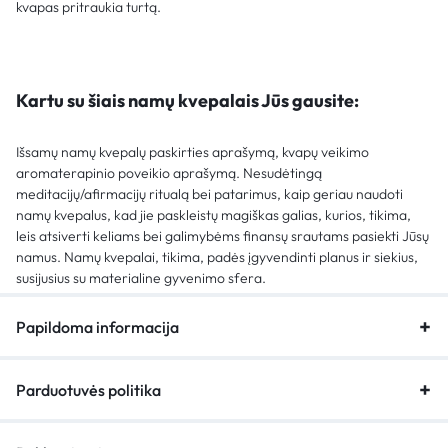
kvapas pritraukia turtą.
Kartu su šiais namų kvepalais Jūs gausite:
Išsamų namų kvepalų paskirties aprašymą, kvapų veikimo
aromaterapinio poveikio aprašymą. Nesudėtingą
meditacijų/afirmacijų ritualą bei patarimus, kaip geriau naudoti
namų kvepalus, kad jie paskleistų magiškas galias, kurios, tikima,
leis atsiverti keliams bei galimybėms finansų srautams pasiekti Jūsų
namus. Namų kvepalai, tikima, padės įgyvendinti planus ir siekius,
susijusius su materialine gyvenimo sfera.
Papildoma informacija
Parduotuvės politika