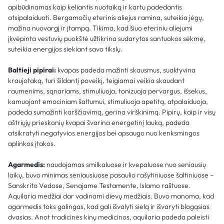
apibūdinamas kaip keliantis nuotaiką ir kartu padedantis
atsipalaiduoti. Bergamočių eterinis aliejus ramina, suteikia jėgų,
mažina nuovargį ir įtampą. Tikima, kad šiuo eteriniu aliejumi
įkvėpinta vestuvių puokštė užtikrina sudarytos santuokos sėkmę,
suteikia energijos siekiant savo tikslų.
Baltieji pipirai:
kvapas padeda mažinti skausmus, suaktyvina
kraujotaką, turi šildantį poveikį, teigiamai veikia skaudant
raumenims, sąnariams, stimuliuoja, tonizuoja pervargus, išsekus,
kamuojant emociniam šaltumui, stimuliuoja apetitą, atpalaiduoja,
padeda sumažinti karščiavimą, gerina virškinimą. Pipirų, kaip ir visų
aštriųjų prieskonių kvapai švarina energetinį lauką, padeda
atsikratyti negatyvios energijos bei apsaugo nuo kenksmingos
aplinkos įtakos.
Agarmedis:
naudojamas smilkaluose ir kvepaluose nuo seniausių
laikų, buvo minimas seniausiuose pasaulio rašytiniuose šaltiniuose –
Sanskrito Vedose, Senajame Testamente, Islamo raštuose.
Aquilaria medžiai dar vadinami dievų medžiais. Buvo manoma, kad
agarmedis toks galingas, kad gali išvalyti sielą ir išvaryti blogąsias
dvasias. Anot tradicinės kinų medicinos, aquilaria padeda paleisti