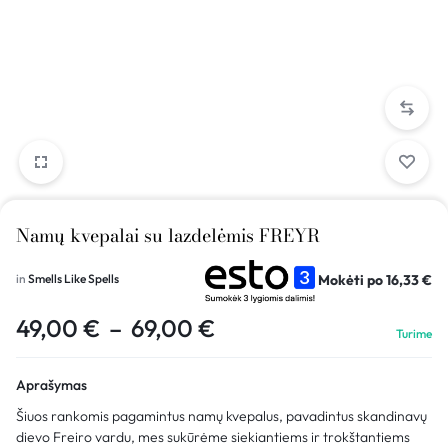
Namų kvepalai su lazdelėmis FREYR
Mokėti po
16,33
€
in
Smells Like Spells
49,00
€
–
69,00
€
Turime
Aprašymas
Šiuos rankomis pagamintus namų kvepalus, pavadintus skandinavų
dievo Freiro vardu, mes sukūrėme siekiantiems ir trokštantiems