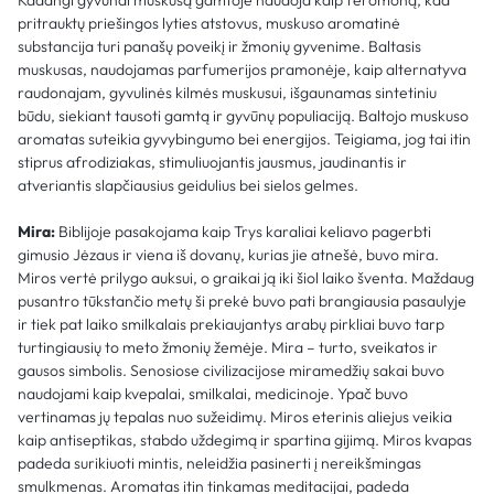
pritrauktų priešingos lyties atstovus, muskuso aromatinė
substancija turi panašų poveikį ir žmonių gyvenime. Baltasis
muskusas, naudojamas parfumerijos pramonėje, kaip alternatyva
raudonajam, gyvulinės kilmės muskusui, išgaunamas sintetiniu
būdu, siekiant tausoti gamtą ir gyvūnų populiaciją. Baltojo muskuso
aromatas suteikia gyvybingumo bei energijos. Teigiama, jog tai itin
stiprus afrodiziakas, stimuliuojantis jausmus, jaudinantis ir
atveriantis slapčiausius geidulius bei sielos gelmes.
Mira:
Biblijoje pasakojama kaip Trys karaliai keliavo pagerbti
gimusio Jėzaus ir viena iš dovanų, kurias jie atnešė, buvo mira.
Miros vertė prilygo auksui, o graikai ją iki šiol laiko šventa. Maždaug
pusantro tūkstančio metų ši prekė buvo pati brangiausia pasaulyje
ir tiek pat laiko smilkalais prekiaujantys arabų pirkliai buvo tarp
turtingiausių to meto žmonių žemėje. Mira – turto, sveikatos ir
gausos simbolis. Senosiose civilizacijose miramedžių sakai buvo
naudojami kaip kvepalai, smilkalai, medicinoje. Ypač buvo
vertinamas jų tepalas nuo sužeidimų. Miros eterinis aliejus veikia
kaip antiseptikas, stabdo uždegimą ir spartina gijimą. Miros kvapas
padeda surikiuoti mintis, neleidžia pasinerti į nereikšmingas
smulkmenas. Aromatas itin tinkamas meditacijai, padeda