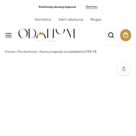
Išsamiau
Restoranų dovanų kuponai
Kontaktai
Sekti užsakymą
Blogas
Home
»
Parduotuvė
»
Namų kvepalai su lazdelėmis FREYR