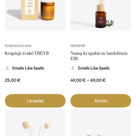
Kvapiosios žvakės
NAMAMS
Kvapioji žvakė FREYR
Namų kvepalai su lazdelėmis
EIR
Smells Like Spells
Smells Like Spells
25,00
€
49,00
€
–
69,00
€
Į krepšelį
Rinktis