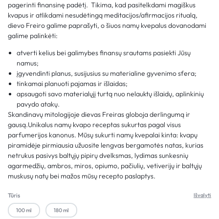
pagerinti finansinę padėtį. Tikima, kad pasitelkdami magiškus
kvapus ir atlikdami nesudėtingą meditacijos/afirmacijos ritualą,
dievo Freiro galime paprašyti, o šiuos namų kvepalus dovanodami
galime palinkėti:
atverti kelius bei galimybes finansų srautams pasiekti Jūsų
namus;
įgyvendinti planus, susijusius su materialine gyvenimo sfera;
tinkamai planuoti pajamas ir išlaidas;
apsaugoti savo materialųjį turtą nuo nelauktų išlaidų, aplinkinių
pavydo atakų.
Skandinavų mitologijoje dievas Freiras globoja derlingumą ir
gausą.Unikalus namų kvapo receptas sukurtas pagal visus
parfumerijos kanonus. Mūsų sukurti namų kvepalai kinta: kvapų
piramidėje pirmiausia užuosite lengvas bergamotės natas, kurias
netrukus pasivys baltųjų pipirų dvelksmas, lydimas sunkesnių
agarmedžių, ambros, miros, opiumo, pačiulių, vetiverijų ir baltųjų
muskusų natų bei mažos mūsų recepto paslaptys.
Tūris
Išvalyti
100 ml
180 ml