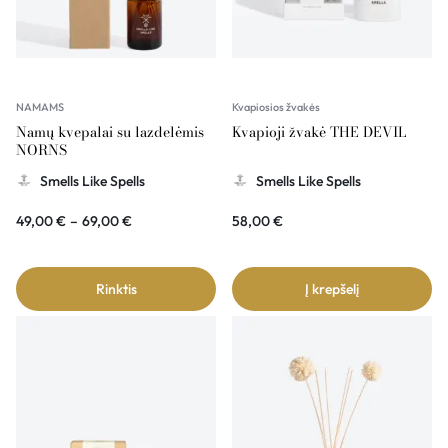
NAMAMS
Kvapiosios žvakės
Namų kvepalai su lazdelėmis
Kvapioji žvakė THE DEVIL
NORNS
Smells Like Spells
Smells Like Spells
49,00
€
–
69,00
€
58,00
€
Rinktis
Į krepšelį