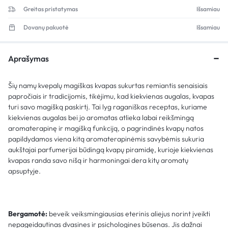
Greitas pristatymas
Išsamiau
Dovanų pakuotė
Išsamiau
Aprašymas
Šių namų kvepalų magiškas kvapas sukurtas remiantis senaisiais
papročiais ir tradicijomis, tikėjimu, kad kiekvienas augalas, kvapas
turi savo magišką paskirtį. Tai lyg raganiškas receptas, kuriame
kiekvienas augalas bei jo aromatas atlieka labai reikšmingą
aromaterapinę ir magišką funkciją, o pagrindinės kvapų natos
papildydamos viena kitą aromaterapinėmis savybėmis sukuria
aukštajai parfumerijai būdingą kvapų piramidę, kurioje kiekvienas
kvapas randa savo nišą ir harmoningai dera kitų aromatų
apsuptyje.
Bergamotė:
beveik veiksmingiausias eterinis aliejus norint įveikti
nepageidautinas dvasines ir psichologines būsenas. Jis dažnai