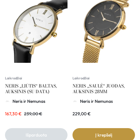
Laikrodžiai
Laikrodžiai
NERIS „LIŪTIS“ BALTAS,
NERIS „SAULĖ“ JUODAS,
AUKSINIS (SU DATA)
AUKSINIS 28MM
Neris ir Nemunas
Neris ir Nemunas
167,30
€
239,00
€
229,00
€
Išparduota
Į krepšelį