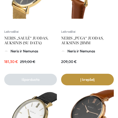
Laikrodžiai
Laikrodžiai
NERIS „SAULĖ“ JUODAS,
NERIS „PŪGA“ JUODAS,
AUKSINIS (SU DATA)
AUKSINIS 28MM
Neris ir Nemunas
Neris ir Nemunas
181,30
€
259,00
€
209,00
€
Išparduota
Į krepšelį