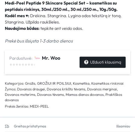
Medi-Peel Peptide 9 Skincare​ Special Set – kosmetikos su
peptidais rinkinys, 30ml./250 ml., 30 ml./250 m., 10g./50g.
Kodėl mes
♥
:
Drėkina. Stangrina. Lygina odos tekstūrą ir toną.
Stangrina. Užpildo raukšleles.
Naudojimo būdas:
tepkite ant veido odos.
Prekė bus išsiųsta 1-3 darbo dienos
Mr. Woo
Parduotuvė:
Užduoti klausimą
Kategorijos:
Grožis
,
GROŽIUI IR POILSIUI
,
Kosmetika
,
Kosmetikos rinkiniai
Žymos:
Dovanos draugei
,
Dovanos krikšto tėvams
,
Dovanos merginai
,
Dovanos moterims
,
Dovanos tėvams
,
Mamos dienos dovanos
,
Praktiškos
dovanos
Prekės ženklas:
MEDI-PEEL
Greitas pristatymas
Išsamiau