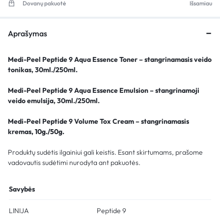
Dovanų pakuotė
Išsamiau
Aprašymas
Medi-Peel Peptide 9 Aqua Essence Toner – stangrinamasis veido
tonikas, 30ml./250ml.
Medi-Peel Peptide 9 Aqua Essence Emulsion – stangrinamoji
veido emulsija, 30ml./250ml.
Medi-Peel Peptide 9 Volume Tox Cream – stangrinamasis
krema
s
, 10g./50g.
Produktų sudėtis ilgainiui gali keistis. Esant skirtumams, prašome
vadovautis sudėtimi nurodyta ant pakuotės.
Savybės
LINIJA
Peptide 9