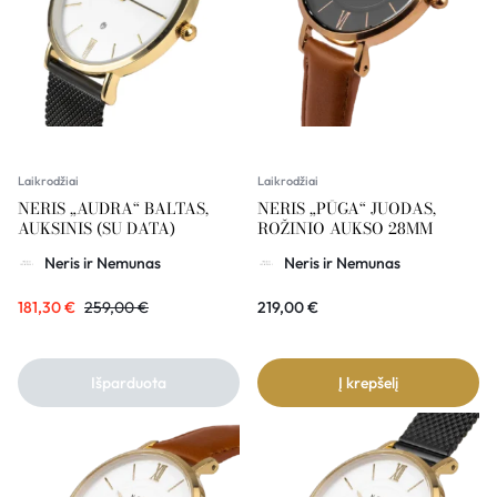
Laikrodžiai
Laikrodžiai
NERIS „AUDRA“ BALTAS,
NERIS „PŪGA“ JUODAS,
AUKSINIS (SU DATA)
ROŽINIO AUKSO 28MM
Neris ir Nemunas
Neris ir Nemunas
181,30
€
259,00
€
219,00
€
Išparduota
Į krepšelį