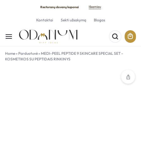
Išsamiau
Restoranų dovanų kuponai
Kontaktai
Sekti užsakymą
Blogas
Home
»
Parduotuvė
»
MEDI-PEEL PEPTIDE 9 SKINCARE SPECIAL SET –
KOSMETIKOS SU PEPTIDAIS RINKINYS