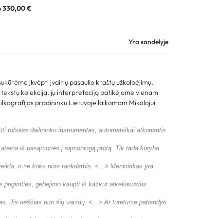
Palyginimas
o
330,00
€
Sekti užsakymą
Yra sandėlyje
Pagalba
 sukūrėme įkvėpti įvairių pasaulio kraštų užkalbėjimų.
ekstų kolekciją, jų interpretaciją patikėjome vienam
šilkografijos pradininku Lietuvoje laikomam Mikalojui
ūti tobulas dailininko instrumentas, automatiškai atkuriantis
s ateina iš pasąmonės į sąmoningą protą. Tik tada kūryba
eikla, o ne koks nors rankdarbis. <...> Menininkas yra
 prigimties, gebėjimo kaupti iš kažkur atkeliavusius
as. Jis nėščias nuo šių vaizdų. <...> Ar turėtume pabandyti