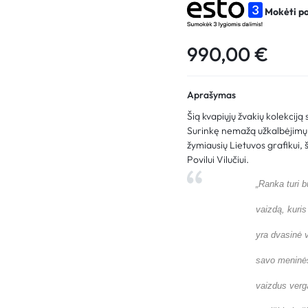
Mokėti p
990,00
€
Aprašymas
Šią kvapiųjų žvakių kolekciją
Surinkę nemažą užkalbėjimų t
žymiausių Lietuvos grafikui, 
Povilui Vilučiui.
„Ranka turi b
vaizdą, kuri
yra dvasinė v
savo meninės
vaizdus verg