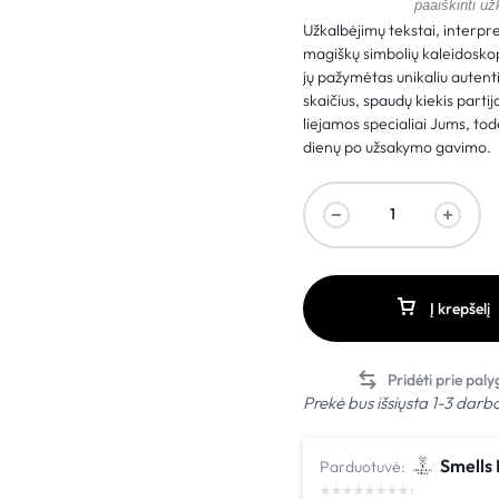
paaiškinti u
Užkalbėjimų tekstai, interpr
magiškų simbolių kaleidosko
jų pažymėtas unikaliu auten
skaičius, spaudų kiekis parti
liejamos specialiai Jums, tod
dienų po užsakymo gavimo.
Į krepšelį
Prekė bus išsiųsta 1-3 darb
Smells 
Parduotuvė: