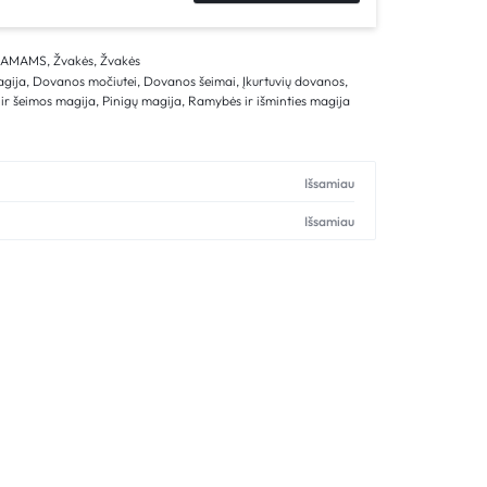
NAMAMS
,
Žvakės
,
Žvakės
agija
,
Dovanos močiutei
,
Dovanos šeimai
,
Įkurtuvių dovanos
,
ir šeimos magija
,
Pinigų magija
,
Ramybės ir išminties magija
s
Išsamiau
Išsamiau