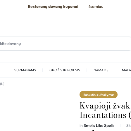
Restoranų dovanų kuponai
Išsamiau
E
GURMANAMS
GROŽIS IR POILSIS
NAMAMS
MAD
(L)
SPA
Išankstinis užsakymas
Kvapioji žva
Incantations 
in
Smells Like Spells
Sk