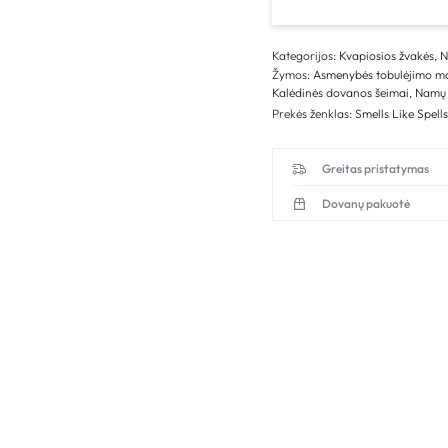
Kategorijos:
Kvapiosios žvakės
,
Žymos:
Asmenybės tobulėjimo m
Kalėdinės dovanos šeimai
,
Namų 
Prekės ženklas:
Smells Like Spell
Greitas pristatymas
Dovanų pakuotė