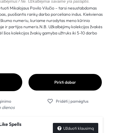
žkalbėjimus? Ne. Užkalbėjimai savaime yra paslaptis.
etuoti Mikalojaus Povilo Vilučio – tarsi nesustabdomas
pas, puošiantis rankų darbo porceliano indus. Kiekvienas
tiškumo numeriu, kuriame nurodytas meno kūrinio
joje ir partijos numeris.N.B. Užkalbėjimų kolekcijos žvakės
ėl šios kolekcijos žvakių gamyba užtruks iki 5-10 darbo
Pirkti dabar
o dienos
Like Spells
Užduoti klausimą