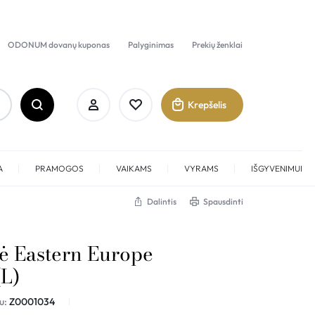
ODONUM dovanų kuponas
Palyginimas
Prekių ženklai
Krepšelis
A
PRAMOGOS
VAIKAMS
VYRAMS
IŠGYVENIMUI
Dalintis
Spausdinti
Prisijungti
kė Eastern Europe
Sukurti paskyrą
(L)
Pamėgti
u:
Z0001034