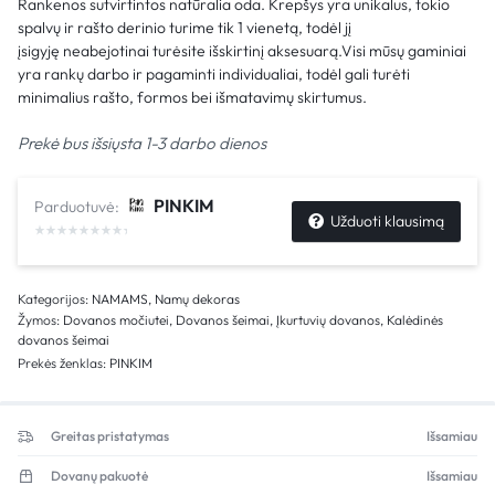
Rankenos sutvirtintos natūralia oda. Krepšys yra unikalus, tokio
spalvų ir rašto derinio turime tik 1 vienetą, todėl jį
įsigyję neabejotinai turėsite išskirtinį aksesuarą.Visi mūsų gaminiai
yra rankų darbo ir pagaminti individualiai, todėl gali turėti
minimalius rašto, formos bei išmatavimų skirtumus.
Prekė bus išsiųsta 1-3 darbo dienos
PINKIM
Parduotuvė:
Užduoti klausimą
Kategorijos:
NAMAMS
,
Namų dekoras
Žymos:
Dovanos močiutei
,
Dovanos šeimai
,
Įkurtuvių dovanos
,
Kalėdinės
dovanos šeimai
Prekės ženklas:
PINKIM
Greitas pristatymas
Išsamiau
Dovanų pakuotė
Išsamiau