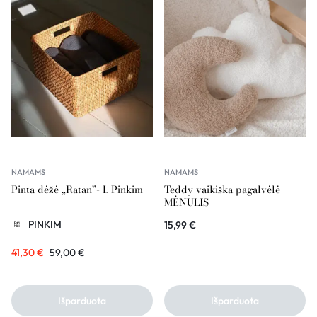
NAMAMS
NAMAMS
Pinta dėžė „Ratan”- L Pinkim
Teddy vaikiška pagalvėlė
MĖNULIS
PINKIM
15,99
€
41,30
€
59,00
€
Išparduota
Išparduota