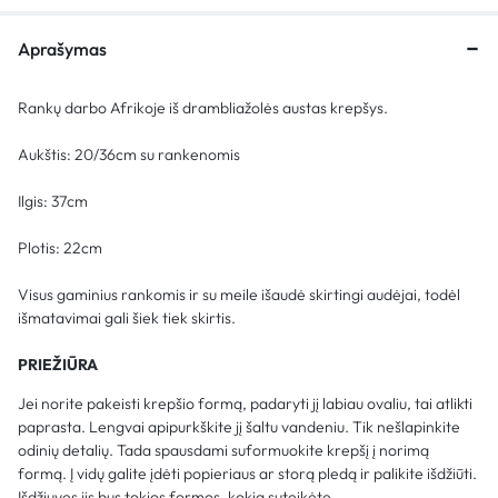
Aprašymas
Rankų darbo Afrikoje iš drambliažolės austas krepšys.
Aukštis: 20/36cm su rankenomis
Ilgis: 37cm
Plotis: 22cm
Visus gaminius rankomis ir su meile išaudė skirtingi audėjai, todėl
išmatavimai gali šiek tiek skirtis.
PRIEŽIŪRA
Jei norite pakeisti krepšio formą, padaryti jį labiau ovaliu, tai atlikti
paprasta. Lengvai apipurkškite jį šaltu vandeniu. Tik nešlapinkite
odinių detalių. Tada spausdami suformuokite krepšį į norimą
formą. Į vidų galite įdėti popieriaus ar storą pledą ir palikite išdžiūti.
Išdžiuvęs jis bus tokios formos, kokią suteikėte.