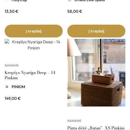
13,50
€
58,00
€
Į krepšelį
Į krepšelį
NAMAMS
Krepšys Nyariga Deep – 14
Pinkim
PINKIM
149,00
€
NAMAMS
Pinta dėžė „Ratan”- XS Pinkim