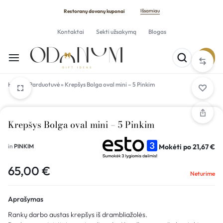
Išsamiau
Restoranų dovanų kuponai
Kontaktai
Sekti užsakymą
Blogas
Home
»
Parduotuvė
»
Krepšys Bolga oval mini – 5 Pinkim
Krepšys Bolga oval mini – 5 Pinkim
Mokėti po
21,67
€
in
PINKIM
65,00
€
Neturime
Aprašymas
Rankų darbo austas krepšys iš drambliažolės.