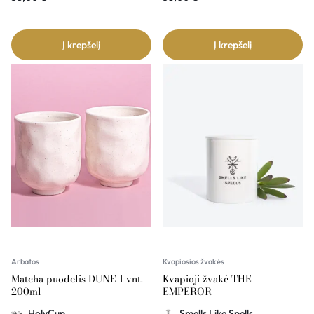
Į krepšelį
Į krepšelį
Arbatos
Kvapiosios žvakės
Matcha puodelis DUNE 1 vnt.
Kvapioji žvakė THE
200ml
EMPEROR
HolyCup
Smells Like Spells