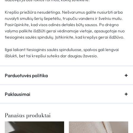
Krepšio priežiūra nesudėtinga. Nešvarumus galite nusiurbti arba
nuvalyti smulkių šerių šepetėliu, trupučiu vandens ir švelniu muilu.
Pasirūpinkite, kad visos odinės detalės būtų sausos. Po drėgno
valymo palikite išdžiūti gerai vėdinamoje vietoje, apsaugotoje nuo
tiesioginės saulės spindulių. Įsitikinkite, kad krepšys gerai išdžiūvo.
Ilgai laikant tiesioginės saulės spinduliuose, spalvos gali lengvai
išblukti, bet tai krepšiui suteiks dar daugiau žavesio.
Parduotuvės politika
Paklausimai
Panašūs produktai