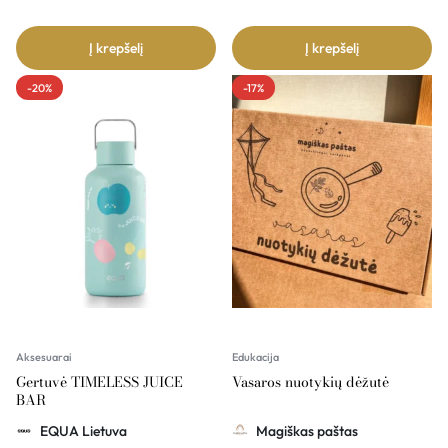
Į krepšelį
Į krepšelį
-20%
-17%
Aksesuarai
Edukacija
Gertuvė TIMELESS JUICE
Vasaros nuotykių dėžutė
BAR
EQUA Lietuva
Magiškas paštas