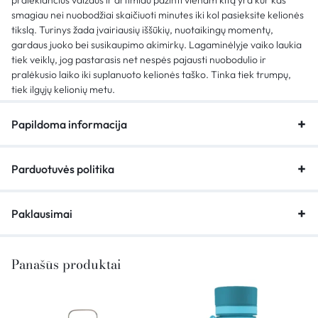
pralekiančius vaizdus ir artimiau pažinti vienam kitą yra kur kas
smagiau nei nuobodžiai skaičiuoti minutes iki kol pasieksite kelionės
tikslą. Turinys žada įvairiausių iššūkių, nuotaikingų momentų,
gardaus juoko bei susikaupimo akimirkų. Lagaminėlyje vaiko laukia
tiek veiklų, jog pastarasis net nespės pajausti nuobodulio ir
pralėkusio laiko iki suplanuoto kelionės taško. Tinka tiek trumpų,
tiek ilgųjų kelionių metu.
Papildoma informacija
Parduotuvės politika
Paklausimai
Panašūs produktai