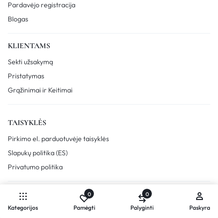
Pardavėjo registracija
Blogas
KLIENTAMS
Sekti užsakymą
Pristatymas
Grąžinimai ir Keitimai
TAISYKLĖS
Pirkimo el. parduotuvėje taisyklės
Slapukų politika (ES)
Privatumo politika
0
0
Autorinės teisės © 2026 ODONUM, Visos teisės saugomos.
Kategorijos
Pamėgti
Palyginti
Paskyra
Palyginkite produktus