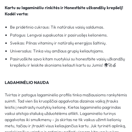
Kartu su lagaminėliu rinkitės ir Honestbite užkandžių krepšelį!
Kodėl verta:
Be pridėtinio cukraus: Tik natūralus vaisių saldumas.
Patogus: Lengvai supakuotas ir pasiruošęs kelionėms.
Sveikas: Pilnas vitaminų ir natūralių energijos šaltinių.
Universalus: Tinka visų amžiaus grupių keliautojams.
Pasiruoškite savo kitam nuotykiui su honestbite vaisių užkandžių
krepšeliu ir leiskite skoniams keliauti kartu su Jumis! 🌍🚀🍏
LAGAMINĖLIO NAUDA
Tvirtas ir patogus lagaminėlio profilis tinka mažiausioms rankytėmis
suimti. Tad vien šis kruopščiai apgalvotas dizainas vaiką įtrauks
leistis į neatrastų nuotykių kelionę. Kietas lagaminėlio pagrindas
vaikui atstoja staliuką užduotėlėms atlikti. Lagaminėlio turinys
apgalvotas iki smulkmenų – jis skirtas ne tik vaikus užimti kelionių
metu, tačiau ir įtraukti visus keliaujančius kartu. Juk tyrinėti aplinką,