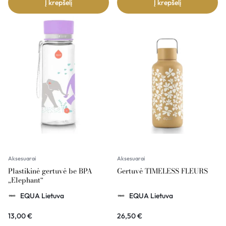
Į krepšelį
Į krepšelį
Aksesuarai
Aksesuarai
Plastikinė gertuvė be BPA
Gertuvė TIMELESS FLEURS
„Elephant“
EQUA Lietuva
EQUA Lietuva
13,00
€
26,50
€