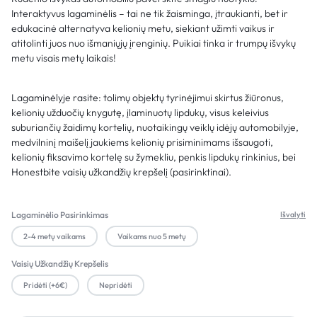
Interaktyvus lagaminėlis – tai ne tik žaisminga, įtraukianti, bet ir
edukacinė alternatyva kelionių metu, siekiant užimti vaikus ir
atitolinti juos nuo išmaniųjų įrenginių. Puikiai tinka ir trumpų išvykų
metu visais metų laikais!
Lagaminėlyje rasite: tolimų objektų tyrinėjimui skirtus žiūronus,
kelionių užduočių knygutę, įlaminuotų lipdukų, visus keleivius
suburiančių žaidimų kortelių, nuotaikingų veiklų idėjų automobilyje,
medvilninį maišelį jaukiems kelionių prisiminimams išsaugoti,
kelionių fiksavimo kortelę su žymekliu, penkis lipdukų rinkinius, bei
Honestbite vaisių užkandžių krepšelį (pasirinktinai).
Lagaminėlio Pasirinkimas
Išvalyti
2-4 metų vaikams
Vaikams nuo 5 metų
Vaisių Užkandžių Krepšelis
Pridėti (+6€)
Nepridėti