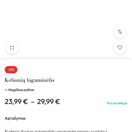
-17%
Kelionių lagaminėlis
in
Magiškas paštas
23,99
€
–
29,99
€
Yra sandėlyje
Aprašymas
Rudenio išvykas automobiliu paverskite smagiu nuotykiu!