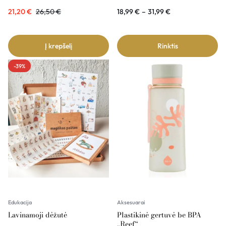
21,20
€
26,50
€
18,99
€
–
31,99
€
Į krepšelį
Rinktis
-39%
Edukacija
Aksesuarai
Lavinamoji dėžutė
Plastikinė gertuvė be BPA
„Reef“