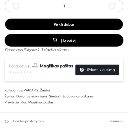
Pirkti dabar
Į krepšelį
Prekė bus išsiųsta 1-3 darbo dienos
Magiškas paštas
Parduotuvė:
Užduoti klausimą
Kategorijos:
VAIKAMS
,
Žaislai
Žymos:
Dovanos mokiniams
,
Simbolinės dovanos vaikams
Prekės ženklas:
Magiškas paštas
Greitas pristatymas
Išsamiau