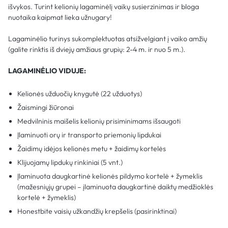
išvykos. Turint kelionių lagaminėlį vaikų susierzinimas ir bloga
nuotaika kaipmat lieka užnugary!
Lagaminėlio turinys sukomplektuotas atsižvelgiant į vaiko amžių
(galite rinktis iš dviejų amžiaus grupių: 2-4 m. ir nuo 5 m.).
LAGAMINĖLIO VIDUJE:
Kelionės užduočių knygutė (22 užduotys)
Žaismingi žiūronai
Medvilninis maišelis kelionių prisiminimams išsaugoti
Įlaminuoti orų ir transporto priemonių lipdukai
Žaidimų idėjos kelionės metu + žaidimų kortelės
Klijuojamų lipdukų rinkiniai (5 vnt.)
Įlaminuota daugkartinė kelionės pildymo kortelė + žymeklis
(mažesniųjų grupei – įlaminuota daugkartinė daiktų medžioklės
kortelė + žymeklis)
Honestbite vaisių užkandžių krepšelis (pasirinktinai)