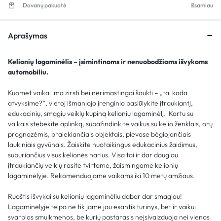
Dovanų pakuotė
Išsamiau
Aprašymas
Kelionių lagaminėlis – įsimintinoms ir nenuobodžioms išvykoms
automobiliu.
Kuomet vaikai ima zirsti bei nerimastingai šaukti – „tai kada
atvyksime?”, vietoj išmaniojo įrenginio pasiūlykite įtraukiantį,
edukacinių, smagių veiklų kupiną kelionių lagaminėlį. Kartu su
vaikais stebėkite aplinką, supažindinkite vaikus su kelio ženklais, orų
prognozėmis, pralekiančiais objektais, pievose bėgiojančiais
laukiniais gyvūnais. Žaiskite nuotaikingus edukacinius žaidimus,
suburiančius visus kelionės narius. Visa tai ir dar daugiau
įtraukiančių veiklų rasite tvirtame, žaismingame kelionių
lagaminėlyje. Rekomenduojame vaikams iki 10 metų amžiaus.
Ruoštis išvykai su kelionių lagaminėliu dabar dar smagiau!
Lagaminėlyje telpa ne tik jame jau esantis turinys, bet ir vaikui
svarbios smulkmenos, be kurių pastarasis neįsivaizduoja nei vienos