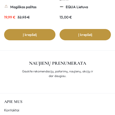
Magiškas paštas
EQUA Lietuva
19,99
€
32,93
€
13,00
€
Į krepšelį
Į krepšelį
NAUJIENŲ PRENUMERATA
Gaukite rekomendacijų, patarimų, naujienų, akcijų ir
dar daugiau.
APIE MUS
Kontaktai