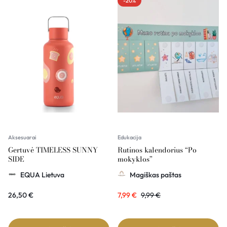
-20%
Aksesuarai
Edukacija
Gertuvė TIMELESS SUNNY
Rutinos kalendorius “Po
SIDE
mokyklos”
EQUA Lietuva
Magiškas paštas
26,50
€
7,99
€
9,99
€