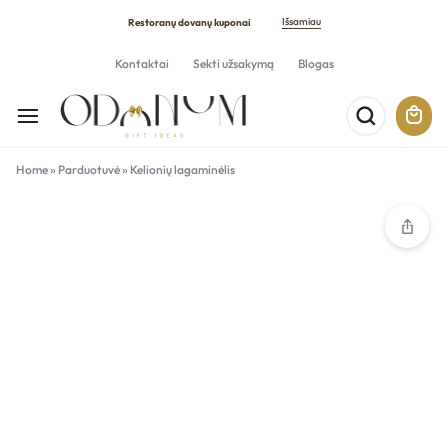
Išsamiau
Restoranų dovanų kuponai
Kontaktai
Sekti užsakymą
Blogas
Home
»
Parduotuvė
»
Kelionių lagaminėlis