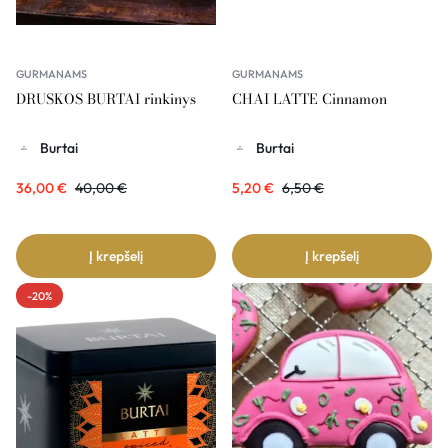
GURMANAMS
GURMANAMS
DRUSKOS BURTAI rinkinys
CHAI LATTE Cinnamon
Burtai
Burtai
36,00
€
40,00
€
5,20
€
6,50
€
Į krepšelį
Į krepšelį
-20%