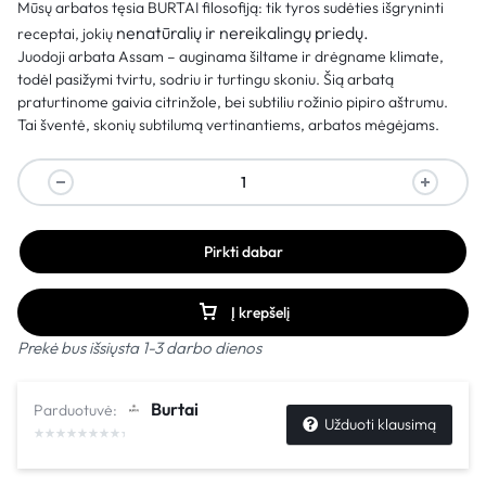
Mūsų arbatos tęsia BURTAI filosofiją: tik tyros sudėties išgryninti
nenatūralių ir nereikalingų priedų.
receptai, jokių
Juodoji arbata Assam – auginama šiltame ir drėgname klimate,
todėl pasižymi tvirtu, sodriu ir turtingu skoniu. Šią arbatą
praturtinome gaivia citrinžole, bei subtiliu rožinio pipiro aštrumu.
Tai šventė, skonių subtilumą vertinantiems, arbatos mėgėjams.
Pirkti dabar
Į krepšelį
Prekė bus išsiųsta 1-3 darbo dienos
Burtai
Parduotuvė:
Užduoti klausimą