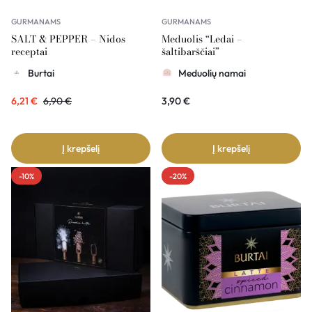
GURMANAMS
GURMANAMS
SALT & PEPPER – Nidos
Meduolis “Ledai –
receptai
šaltibarščiai”
Burtai
Meduolių namai
6,21
€
6,90
€
3,90
€
Į krepšelį
Į krepšelį
-10%
-20%