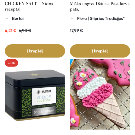
CHICKEN SALT – Nidos
Miško uogos. Džinas. Pasidaryk
receptai
pats.
Burtai
Flera | Stiprios Tradicijos°
6,21
€
6,90
€
17,99
€
Į krepšelį
Į krepšelį
-10%