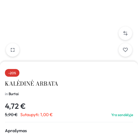
-20%
KALĖDINĖ ARBATA
in
Burtai
4,72
€
5,90
€
Sutaupyti:
1,00
€
Yra sandėlyje
Aprašymas