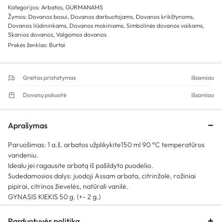
Kategorijos:
Arbatos
,
GURMANAMS
Žymos:
Dovanos bosui
,
Dovanos darbuotojams
,
Dovanos krikštynoms
,
Dovanos liūdininkams
,
Dovanos mokiniams
,
Simbolinės dovanos vaikams
,
Skanios dovanos
,
Valgomos dovanos
Prekės ženklas:
Burtai
Greitas pristatymas
Išsamiau
Dovanų pakuotė
Išsamiau
Aprašymas
Paruošimas: 1 a.š. arbatos užplikykite150 ml 90 °C temperatūros
vandeniu.
Idealu jei ragausite arbatą iš pašildyto puodelio.
Sudedamosios dalys: juodoji Assam arbata, citrinžolė, rožiniai
pipirai, citrinos žievelės, natūrali vanilė.
GYNASIS KIEKIS 50 g. (+- 2 g.)
Parduotuvės politika