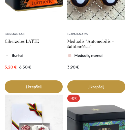
GURMANAMS
GURMANAMS
Ciberžolės LATTE
Meduolis “Automobilis –
šaltibarščiai”
Burtai
Meduolių namai
5,20
€
6,50
€
3,90
€
Į krepšelį
Į krepšelį
-13%