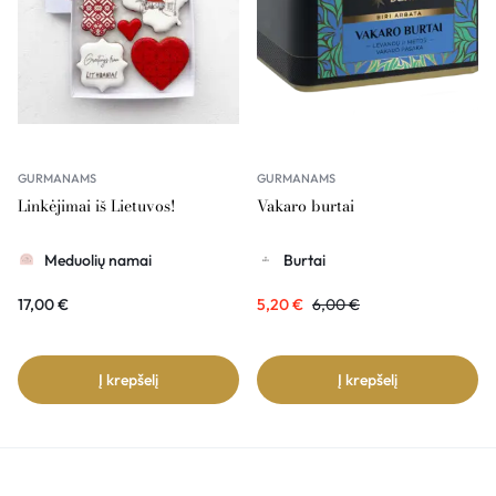
GURMANAMS
GURMANAMS
Linkėjimai iš Lietuvos!
Vakaro burtai
Meduolių namai
Burtai
17,00
€
5,20
€
6,00
€
Į krepšelį
Į krepšelį