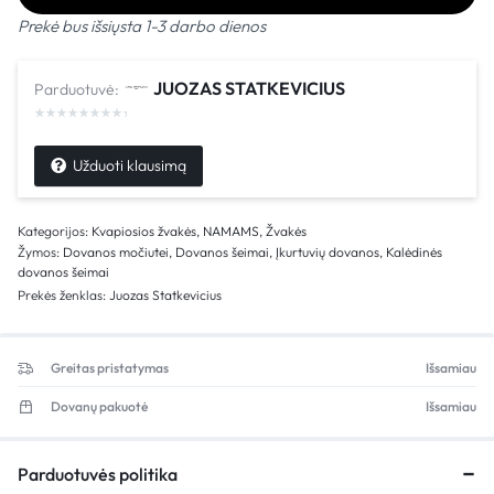
Prekė bus išsiųsta 1-3 darbo dienos
JUOZAS STATKEVICIUS
Parduotuvė:
Užduoti klausimą
Kategorijos:
Kvapiosios žvakės
,
NAMAMS
,
Žvakės
Žymos:
Dovanos močiutei
,
Dovanos šeimai
,
Įkurtuvių dovanos
,
Kalėdinės
dovanos šeimai
Prekės ženklas:
Juozas Statkevicius
Greitas pristatymas
Išsamiau
Dovanų pakuotė
Išsamiau
Parduotuvės politika