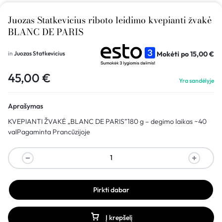
Juozas Statkevicius riboto leidimo kvepianti žvakė
BLANC DE PARIS
Mokėti po
15,00
€
in
Juozas Statkevicius
45,00
€
Yra sandėlyje
Aprašymas
KVEPIANTI ŽVAKĖ „BLANC DE PARIS”180 g – degimo laikas ~40
valPagaminta Prancūzijoje
Pirkti dabar
Į krepšelį