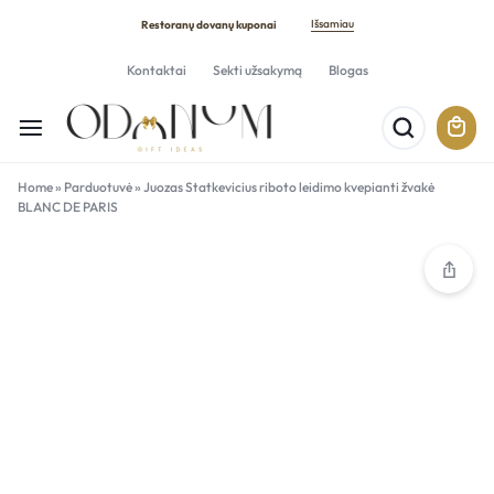
Išsamiau
Restoranų dovanų kuponai
Kontaktai
Sekti užsakymą
Blogas
Home
»
Parduotuvė
»
Juozas Statkevicius riboto leidimo kvepianti žvakė
BLANC DE PARIS