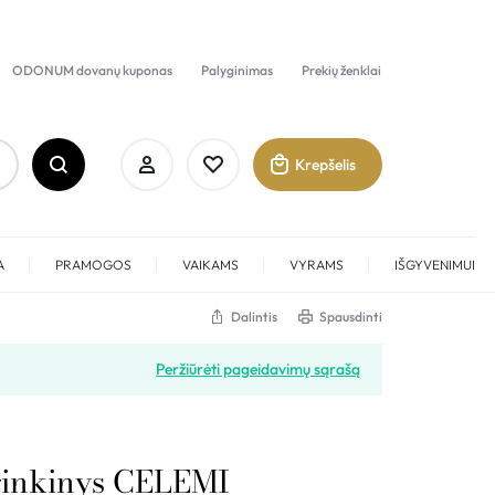
ODONUM dovanų kuponas
Palyginimas
Prekių ženklai
Krepšelis
A
PRAMOGOS
VAIKAMS
VYRAMS
IŠGYVENIMUI
Dalintis
Spausdinti
Prisijungti
Peržiūrėti pageidavimų sąrašą
Sukurti paskyrą
Pamėgti
 rinkinys CELEMI