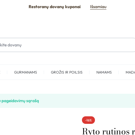
Restoranų dovanų kuponai
Išsamiau
E
GURMANAMS
GROŽIS IR POILSIS
NAMAMS
MAD
SPA
 pageidavimų sąrašą
-16%
Ryto rutinos