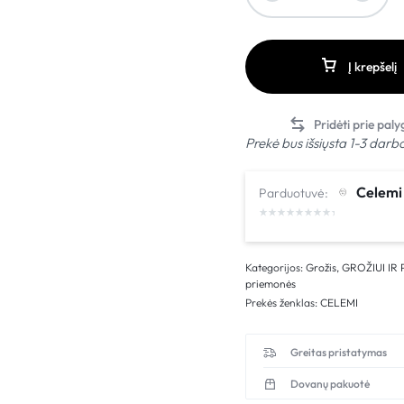
Į krepšelį
Prekė bus išsiųsta 1-3 darb
Celemi
Parduotuvė:
Kategorijos:
Grožis
,
GROŽIUI IR 
priemonės
Prekės ženklas:
CELEMI
Greitas pristatymas
Dovanų pakuotė