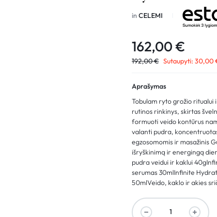
in
CELEMI
162,00
€
192,00
€
Sutaupyti:
30,00
Aprašymas
Tobulam ryto grožio ritualui i
rutinos rinkinys, skirtas švel
formuoti veido kontūrus nam
valanti pudra, koncentruota
egzosomomis ir masažinis Gu
išryškinimą ir energingą die
pudra veidui ir kaklui 40gInf
serumas 30mlInfinite Hydrati
50mlVeido, kaklo ir akies sri