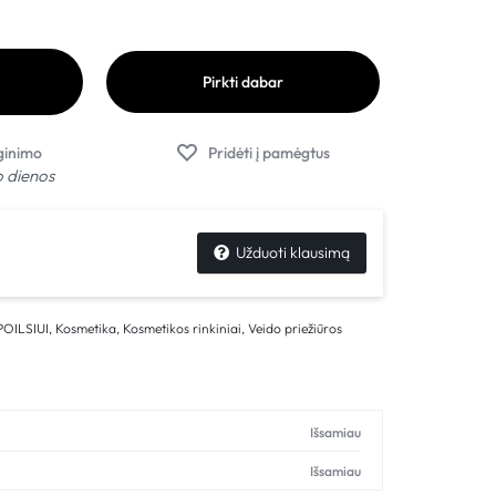
Pirkti dabar
o dienos
Užduoti klausimą
POILSIUI
,
Kosmetika
,
Kosmetikos rinkiniai
,
Veido priežiūros
Išsamiau
Išsamiau