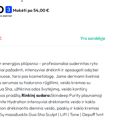
Palyginimas
Mokėti po
54,00
€
Sekti užsakymą
Pagalba
€
Yra sandėlyje
r energijos pliūpsniui – profesionaliai suderintas ryto
niai pažadinti, intensyviai drėkinti ir apsaugoti odą bei
uose, tarsi pas kosmetologę. Jame derinami švelniai
s serumas su hialurono rūgštimi, veido kremas su
a Sha, užtikrina odos švytėjimą, veido kontūrų
nos pradžią.
Rinkinį sudaro:
Skindeep Purity plaunamoji
inite Hydration intensyviai drėkinantis veido ir kaklo
on drėkinantis dieninis veido, paakių ir kaklo kremas
čių masažuoklis Gua Sha Sculpt | Lift | Tone | Depuff 1vnt