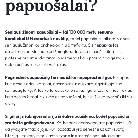
papuošalai?
Seniausi žinomi papuošalai – tai 100 000 metų senumo
karoliukai iš Nassarius kriauklių
, todėl papuošalai laikomi vienais
seniausių žmonijos archeologinių artefaktų. Šis nepaprastas
atradimas patvirtina, kad žmogiškas impulsas puošti kūną – ir,
platesne prasme, dovanoti puošmenas kaip prasmingą gestą –
siekia pačias mūsų rūšies ištakas.
Pagrindinės papuošalų formos išliko nepaprastai ilgai.
Europos
kultūrose žiedai, karoliai, apyrankės ir auskarai egzistuoja nuo
seniausių laikų. Kitos kultūros sukūrė savas ilgalaikes formas, tokias
kaip nosies žiedai ir kulkšnies papuošalai, kurie išlieka svarbūs iki šių
dienų.
Ši giliai įsišaknijusi istorija iš dalies paaiškina, kodėl papuošalai
yra tokia galinga dovana.
Kai ką nors apdovanojate papuošalu, jūs
dalyvaujate tradicijoje, kuri pažodžiui yra senesnė už užfiksuotą
istoriją – faktas, suteikiantis svorio ir prasmės net kukliausiam