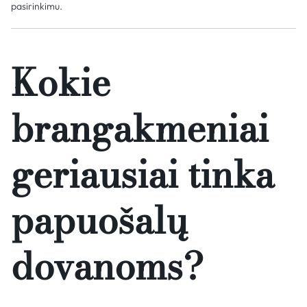
pasirinkimu.
Kokie
brangakmeniai
geriausiai tinka
papuošalų
dovanoms?