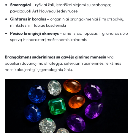
Smaragdai
– ryškiai žali, istoriškai siejami su prabanga;
pavaizduoti Art Nouveau šedevruose
Gintaras ir koralas
– organiniai brangakmeniai šiltų atspalvių,
minkštesni ir labiau kasdieniški
Pusiau brangieji akmenys
– ametistas, topazas ir granatas siūlo
spalvą ir charakterį mažesnėmis kainomis
Brangakmens suderinimas su gavėjo gimimo mėnesiu
yra
populiari dovanojimo strategija, suteikianti asmeninės reikšmės
nereikalaujant gilių gemologinių žinių.