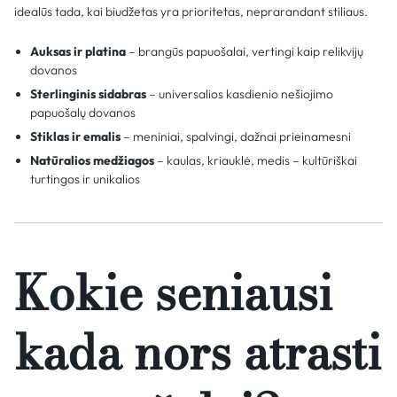
idealūs tada, kai biudžetas yra prioritetas, neprarandant stiliaus.
Auksas ir platina
– brangūs papuošalai, vertingi kaip relikvijų
dovanos
Sterlinginis sidabras
– universalios kasdienio nešiojimo
papuošalų dovanos
Stiklas ir emalis
– meniniai, spalvingi, dažnai prieinamesni
Natūralios medžiagos
– kaulas, kriauklė, medis – kultūriškai
turtingos ir unikalios
Kokie seniausi
kada nors atrasti