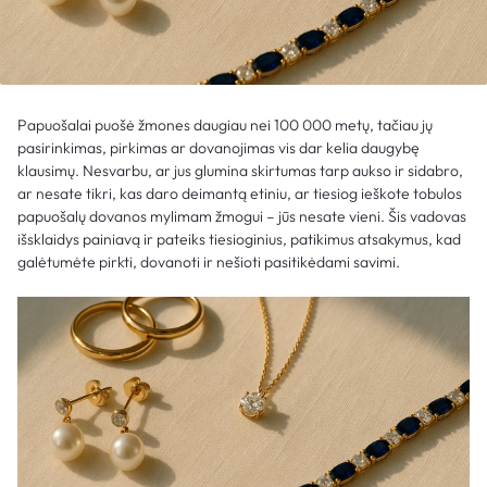
Papuošalai puošė žmones daugiau nei 100 000 metų, tačiau jų
pasirinkimas, pirkimas ar dovanojimas vis dar kelia daugybę
klausimų. Nesvarbu, ar jus glumina skirtumas tarp aukso ir sidabro,
ar nesate tikri, kas daro deimantą etiniu, ar tiesiog ieškote tobulos
papuošalų dovanos mylimam žmogui – jūs nesate vieni. Šis vadovas
išsklaidys painiavą ir pateiks tiesioginius, patikimus atsakymus, kad
galėtumėte pirkti, dovanoti ir nešioti pasitikėdami savimi.