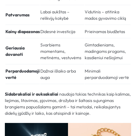
Labai aukštas –
Vidutinis – atitinka
Patvarumas
relikvijų kokybė
mados gyvavimo ciklą
Kainų diapazonas
Didesnė investicija
Prieinamas biudžetas
Svarbiems
Gimtadieniams,
Geriausia
momentams,
madingoms progoms,
dovanoti
metinėms, vestuvėms
kasdieniui nešiojimui
Perparduodamoji
Dažnai išlaiko arba
Minimali
vertė
auga
perparduodamoji vertė
Sidabrakaliai ir auksakaliai
naudoja tokias technikas kaip kalimas,
liejimas, litavimas, pjovimas, drožyba ir šaltasis sujungimas
brangiems papuošalams gaminti – tai metodai, reikalaujantys
didelių įgūdžių ir laiko, kas atsispindi ir kainoje.