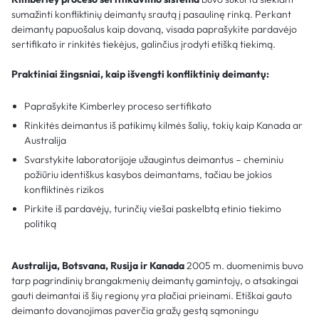
sumažinti konfliktinių deimantų srautą į pasaulinę rinką. Perkant
deimantų papuošalus kaip dovaną, visada paprašykite pardavėjo
sertifikato ir rinkitės tiekėjus, galinčius įrodyti etišką tiekimą.
Praktiniai žingsniai, kaip išvengti konfliktinių deimantų:
Paprašykite Kimberley proceso sertifikato
Rinkitės deimantus iš patikimų kilmės šalių, tokių kaip Kanada ar
Australija
Svarstykite laboratorijoje užaugintus deimantus – cheminiu
požiūriu identiškus kasybos deimantams, tačiau be jokios
konfliktinės rizikos
Pirkite iš pardavėjų, turinčių viešai paskelbtą etinio tiekimo
politiką
Australija, Botsvana, Rusija ir Kanada
2005 m. duomenimis buvo
tarp pagrindinių brangakmenių deimantų gamintojų, o atsakingai
gauti deimantai iš šių regionų yra plačiai prieinami. Etiškai gauto
deimanto dovanojimas paverčia gražų gestą sąmoningu