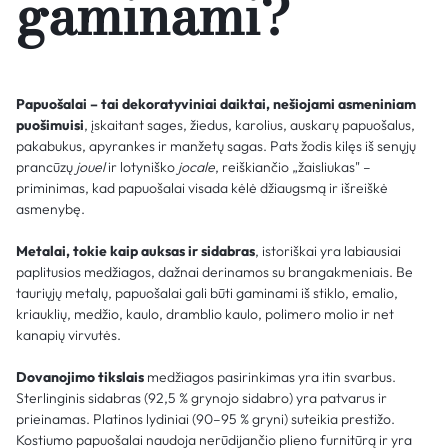
gaminami?
Papuošalai – tai dekoratyviniai daiktai, nešiojami asmeniniam
puošimuisi
, įskaitant sages, žiedus, karolius, auskarų papuošalus,
pakabukus, apyrankes ir manžetų sagas. Pats žodis kilęs iš senųjų
prancūzų
jouel
ir lotyniško
jocale
, reiškiančio „žaisliukas" –
priminimas, kad papuošalai visada kėlė džiaugsmą ir išreiškė
asmenybę.
Metalai, tokie kaip auksas ir sidabras
, istoriškai yra labiausiai
paplitusios medžiagos, dažnai derinamos su brangakmeniais. Be
tauriųjų metalų, papuošalai gali būti gaminami iš stiklo, emalio,
kriauklių, medžio, kaulo, dramblio kaulo, polimero molio ir net
kanapių virvutės.
Dovanojimo tikslais
medžiagos pasirinkimas yra itin svarbus.
Sterlinginis sidabras (92,5 % grynojo sidabro) yra patvarus ir
prieinamas. Platinos lydiniai (90–95 % gryni) suteikia prestižo.
Kostiumo papuošalai naudoja nerūdijančio plieno furnitūrą ir yra