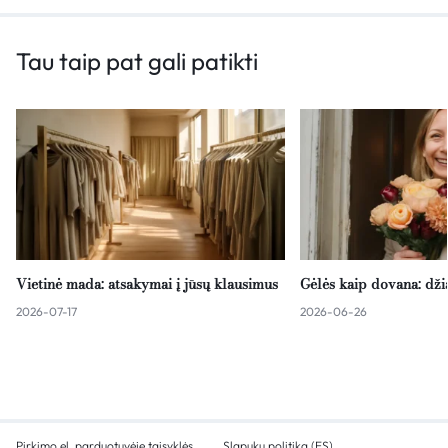
Tau taip pat gali patikti
Vietinė mada: atsakymai į jūsų klausimus
Gėlės kaip dovana: dž
2026-07-17
2026-06-26
Pirkimo el. parduotuvėje taisyklės
Slapukų politika (ES)