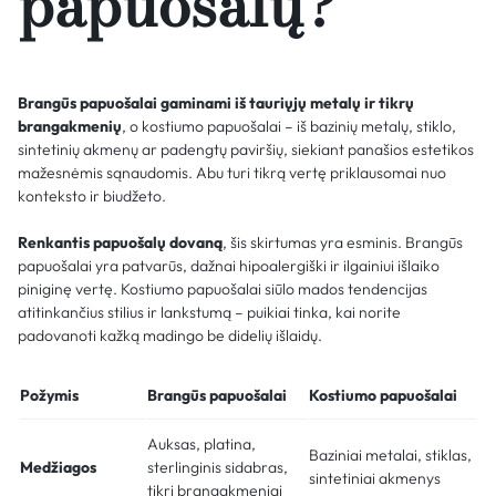
papuošalų?
Brangūs papuošalai gaminami iš tauriųjų metalų ir tikrų
brangakmenių
, o kostiumo papuošalai – iš bazinių metalų, stiklo,
sintetinių akmenų ar padengtų paviršių, siekiant panašios estetikos
mažesnėmis sąnaudomis. Abu turi tikrą vertę priklausomai nuo
konteksto ir biudžeto.
Renkantis papuošalų dovaną
, šis skirtumas yra esminis. Brangūs
papuošalai yra patvarūs, dažnai hipoalergiški ir ilgainiui išlaiko
piniginę vertę. Kostiumo papuošalai siūlo mados tendencijas
atitinkančius stilius ir lankstumą – puikiai tinka, kai norite
padovanoti kažką madingo be didelių išlaidų.
Požymis
Brangūs papuošalai
Kostiumo papuošalai
Auksas, platina,
Baziniai metalai, stiklas,
Medžiagos
sterlinginis sidabras,
sintetiniai akmenys
tikri brangakmeniai