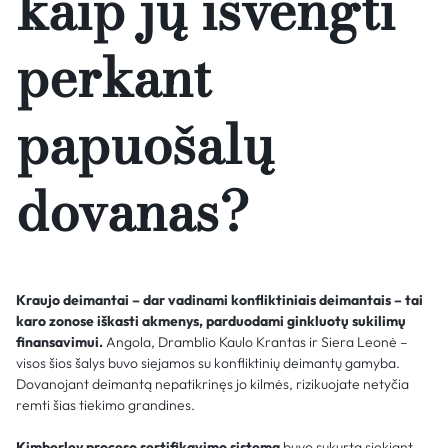
kaip jų išvengti
perkant
papuošalų
dovanas?
Kraujo deimantai – dar vadinami konfliktiniais deimantais – tai
karo zonose iškasti akmenys, parduodami ginkluotų sukilimų
finansavimui.
Angola, Dramblio Kaulo Krantas ir Siera Leonė –
visos šios šalys buvo siejamos su konfliktinių deimantų gamyba.
Dovanojant deimantą nepatikrinęs jo kilmės, rizikuojate netyčia
remti šias tiekimo grandines.
Kimberley proceso sertifikavimo sistema
buvo sukurta siekiant