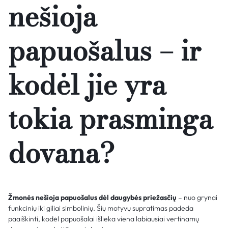
nešioja
papuošalus – ir
kodėl jie yra
tokia prasminga
dovana?
Žmonės nešioja papuošalus dėl daugybės priežasčių
– nuo grynai
funkcinių iki giliai simbolinių. Šių motyvų supratimas padeda
paaiškinti, kodėl papuošalai išlieka viena labiausiai vertinamų