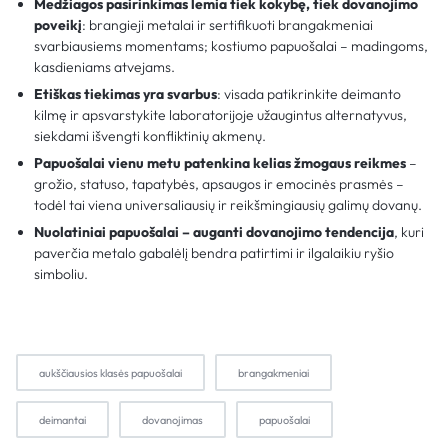
Medžiagos pasirinkimas lemia tiek kokybę, tiek dovanojimo
poveikį
: brangieji metalai ir sertifikuoti brangakmeniai
svarbiausiems momentams; kostiumo papuošalai – madingoms,
kasdieniams atvejams.
Etiškas tiekimas yra svarbus
: visada patikrinkite deimanto
kilmę ir apsvarstykite laboratorijoje užaugintus alternatyvus,
siekdami išvengti konfliktinių akmenų.
Papuošalai vienu metu patenkina kelias žmogaus reikmes
–
grožio, statuso, tapatybės, apsaugos ir emocinės prasmės –
todėl tai viena universaliausių ir reikšmingiausių galimų dovanų.
Nuolatiniai papuošalai – auganti dovanojimo tendencija
, kuri
paverčia metalo gabalėlį bendra patirtimi ir ilgalaikiu ryšio
simboliu.
aukščiausios klasės papuošalai
brangakmeniai
deimantai
dovanojimas
papuošalai