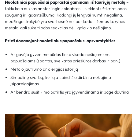
Nuolatiniai papuošalai paprastai gaminami iš tauriųjų metalų
–
tokių kaip auksas ar sterlinginis sidabras – siekiant užtikrinti odos
saugumą ir ilgaamžiškumą. Kadangi jų lengvai nuimti negalima,
medžiagos kokybė yra svarbesnė nei bet kada – žemos kokybės
metalai gali sukelti odos reakcijas dėl ilgalaikio nešiojimo.
Prieš dovanojant nuolatinius papuošalus, apsvarstykite:
Ar gavėjo gyvenimo būdas tinka visada nešiojamiems
papuošalams (sportas, sveikatos priežiūros darbas ir pan.)
Metalo jautrumo ar alergijos istoriją
Simbolinę svarbą, kurią atspindi šio dirbinio nešiojimo
įsipareigojimas
Ar bendra susitikimo patirtis yra įgyvendinama ir pageidautina