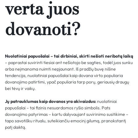
verta juos
dovanoti?
Nuolatiniai papuošalai – tai dirbiniai, skirti nešioti neribotą laiką
– paprastai suvirinti tiesiai ant nešiotojo be sagties, todėl juos sunku
arba neįmanoma nuimti nepjaunant. Iš pradžių buvę nišine
tendencija, nuolatiniai papuošalai kaip dovana virto populiaria
dovanojimo patirtimi, ypač populiaria tarp porų, geriausių draugų
bei tėvų ir vaikų.
Jų patrauklumas kaip dovanos yra akivaizdus:
nuolatiniai
papuošalai – tai fizinis nesuardomos ryšio simbolis. Pats
dovanojimo patyrimas – kartu dalyvaujant suvirinimo susitikime –
tapo savotišku ritualu, suteikiančiu emocinį gilumą, pranokstantį
patį daiktą.