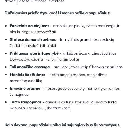
dovanų visose kultūrose ir kartose.
Dažniausios priežastys, kodėl žmonės nešioja papuošalus:
Funkcinis naudojimas
– drabužių ar plaukų tvirtinimas (sagių ir
plaukų segtukų pavyzdžiai)
Statuso demonstravimas
– tarnybinės grandinės, vestuvių
žiedai ir paveldėti dirbiniai
Priklausomybė ir tapatybė
– krikščioniškas kryžius, žydiškas
Dovydo žvaigždė ar kultūriniai simboliai
Talismaniška apsauga
– amuletai, tokie kaip Chamsa ar ankhas
Meninis išreiškimas
– nešiojamasis menas, atspindintis
asmeninę estetiką
Emocinė prasmė
– meilės, gedulo, svarbių momentų ar laimės
žymėjimas
Turto saugojimas
– daugelis kultūrų istoriškai laikydavo turtą
papuošalų pavidalu, įskaitant kraitį
Kaip dovana, papuošalai unikaliai sujungia visus šiuos motyvus.