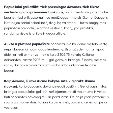
Papuošalai gali atlikti tiek prasmingos dovanos, tiek tikros
vertės kaupimo priemonės funkcijas
, nors investicinis potencialas
labai skiriasi priklausomai nuo medžiagos ir meistriškumo. Daugelis
kultūrų jau seniai pripažino šį dvigubą vaidmenį – turto saugojimas
papuošalų pavidalu, įskaitant vestuvinį kraitį, yra praktika,
randama visoje istorijoje ir geografijoje.
Aukso ir platinos papuošalai
paprastai išlaiko vidinę metalo vertę
nepriklausomai nuo mados tendencijų. Brangūs deimantai, ypač
dideli ar reti akmenys – tokie kaip 3 106,75 karatų Kulliano
deimantas, rastas 1905 m. – gali gerokai brangti. Žinomų meistrų
rankų darbo dirbiniai taip pat išlaiko arba didina vertę laikui
bėgant.
Kaip dovana, ši investicinė kokybė suteikia praktiškumo
sluoksnį
, kurio dauguma dovanų negali pasiūlyti. Gerai pasirinktas
brangus papuošalas gali būti nešiojamas, teikti malonumą ir vėliau
būti perduotas paveldėjimui ar parduotas. Dėl to jis ypač patrauklus
svarbiais momentais, tokiais kaip metinės, baigimo ceremonijos ar
vestuvės.