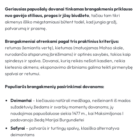
Geriausias papuošalų dovanai tinkamas brangakmenis priklauso
nuo gavėjo stiliaus, progos ir jūsų biudžeto
, tačiau tam tikri
akmenys išliko mėgstamiausi būtent todėl, kad jungia grožį,
patvarumą ir prasmę.
Brangakmeniai atrenkami pagal tris praktinius kriterijus:
retumas (lemiantis vertę), kietumas (matuojamas Mohso skale,
nurodančia atsparumą įbrėžimams) ir optinės savybės, tokios kaip
spindesys ir spalva. Dovanai, kurią reikės nešioti kasdien, reikia
kietesnio akmens; eksponavimo dirbiniams galima teikti pirmenybę
spalvai ar retumui.
Populiarūs brangakmenių pasirinkimai dovanoms:
Deimantai
– kiečiausia natūrali medžiaga, neišeinanti iš mados
sužadėtuvių žiedams ir svarbių momentų dovanoms; jų
naudojimas papuošaluose siekia 1477 m., kai Maksimiljonas I
padovanojo žiedą Marijai Burgundietei
Safyrai
– patvarūs ir turtingų spalvų, klasiška alternatyva
deimantams