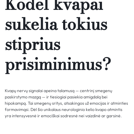
Kodėl kvapai
sukelia tokius
stiprius
prisiminimus?
Kvapų nervų signalai apeina talamusą — centrinį smegenų
paskirstymo mazgą — ir tiesiogiai pasiekia amigdalą bei
hipokampą. Tai smegenų sritys, atsakingos už emocijas ir atminties
formavimąsi. Dėl šio unikalaus neurologinio kelio kvapo atmintis
yra intensyvesnė ir emociškai sodresnė nei vaizdinė ar garsinė.