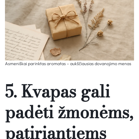
Asmeniškai parinktas aromatas – aukščiausias dovanojimo menas
5. Kvapas gali
padėti žmonėms,
patiriantiems