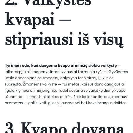
kvapai —
stipriausi iš visų
Tyrimai rodo, kad dauguma kvapo atminčių siekia vaikystę
—
laikotarpį, kai smegenys intensyviausiai formuoja ryšius. Gyvūnams
uoslę apdorojančios smegenų dalys yra tarp pirmųjų, kurios
subręsta. Žmonėms vaikystė — tai metas, kai susidaro daugiausiai
ilgalaikių neuroninių junginių. Todėl dovana su vaikiškų dienų kvapo
užuomina — senos bibliotekos dulkės, žolė lauke po lietaus, medaus
aromatas — gali sukelti gilesnį jausmą nei bet koks brangus daiktas.
3. Kvapo dovana