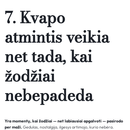
7. Kvapo
atmintis veikia
net tada, kai
žodžiai
nebepadeda
Yra momentų, kai žodžiai — net labiausiai apgalvoti — pasirodo
per maži.
Gedulas, nostalgija, ilgesys artimojo, kurio nebėra.