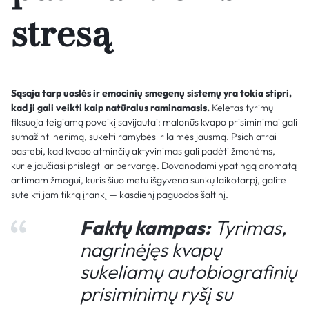
stresą
Sąsaja tarp uoslės ir emocinių smegenų sistemų yra tokia stipri,
kad ji gali veikti kaip natūralus raminamasis.
Keletas tyrimų
fiksuoja teigiamą poveikį savijautai: malonūs kvapo prisiminimai gali
sumažinti nerimą, sukelti ramybės ir laimės jausmą. Psichiatrai
pastebi, kad kvapo atminčių aktyvinimas gali padėti žmonėms,
kurie jaučiasi prislėgti ar pervargę. Dovanodami ypatingą aromatą
artimam žmogui, kuris šiuo metu išgyvena sunkų laikotarpį, galite
suteikti jam tikrą įrankį — kasdienį paguodos šaltinį.
Faktų kampas:
Tyrimas,
nagrinėjęs kvapų
sukeliamų autobiografinių
prisiminimų ryšį su