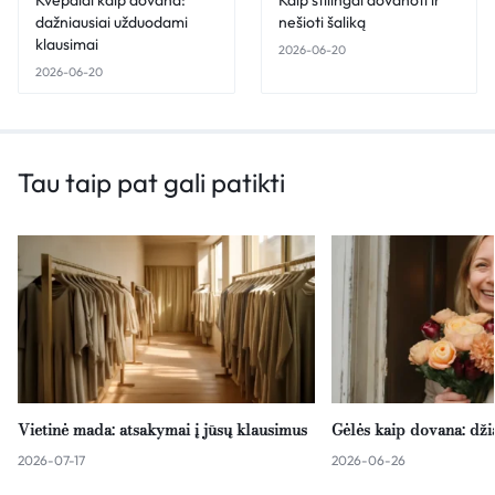
Kvepalai kaip dovana:
Kaip stilingai dovanoti ir
dažniausiai užduodami
nešioti šaliką
klausimai
2026-06-20
2026-06-20
Tau taip pat gali patikti
Vietinė mada: atsakymai į jūsų klausimus
Gėlės kaip dovana: dž
2026-07-17
2026-06-26