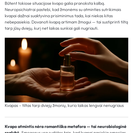
Būtent tokiose situacijose kvapo galia pranoksta kalbą.
Neuropsichiatrai pastebi, kad žmonėms su atminties sutrikimais
kvapai dažnai suaktyvina prisiminimus tada, kai niekas kitas
nebepasiekia. Dovanoti kvapą artimam žmogui — tai sustiprinti tiltą
tarp jūsų dviejų, kurį net laikas sunkiai gali nugriauti.
Kvapas – tiltas tarp dviejų žmonių, kurio laikas lengvai nenugriaus
Kvapo atmintis nėra romantiška metafora — tai neurobiologinė
realybė.
Smegenys yra sudėtos taip, kad kvapai pasiekia emocijas