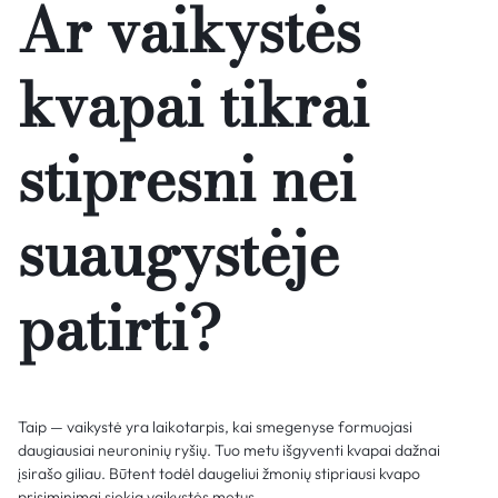
Ar vaikystės
kvapai tikrai
stipresni nei
suaugystėje
patirti?
Taip — vaikystė yra laikotarpis, kai smegenyse formuojasi
daugiausiai neuroninių ryšių. Tuo metu išgyventi kvapai dažnai
įsirašo giliau. Būtent todėl daugeliui žmonių stipriausi kvapo
prisiminimai siekia vaikystės metus.