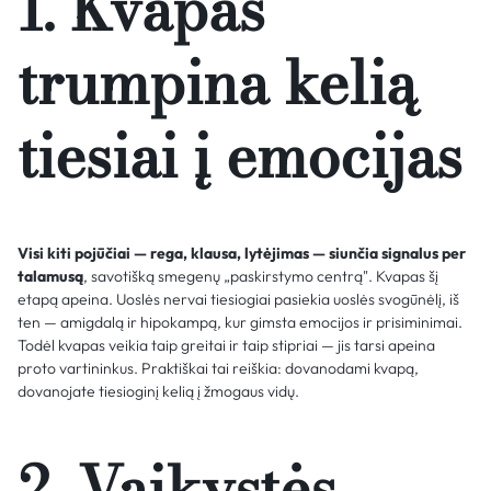
1. Kvapas
trumpina kelią
tiesiai į emocijas
Visi kiti pojūčiai — rega, klausa, lytėjimas — siunčia signalus per
talamusą
, savotišką smegenų „paskirstymo centrą". Kvapas šį
etapą apeina. Uoslės nervai tiesiogiai pasiekia uoslės svogūnėlį, iš
ten — amigdalą ir hipokampą, kur gimsta emocijos ir prisiminimai.
Todėl kvapas veikia taip greitai ir taip stipriai — jis tarsi apeina
proto vartininkus. Praktiškai tai reiškia: dovanodami kvapą,
dovanojate tiesioginį kelią į žmogaus vidų.
2. Vaikystės