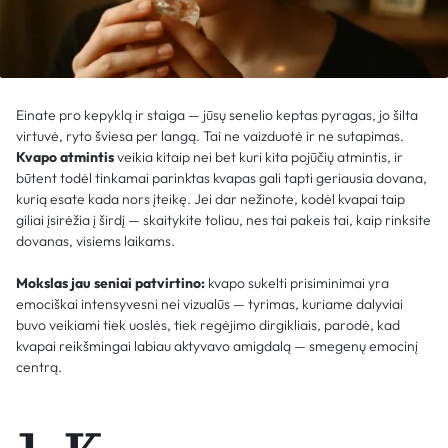
Einate pro kepyklą ir staiga — jūsų senelio keptas pyragas, jo šilta
virtuvė, ryto šviesa per langą. Tai ne vaizduotė ir ne sutapimas.
Kvapo atmintis
veikia kitaip nei bet kuri kita pojūčių atmintis, ir
būtent todėl tinkamai parinktas kvapas gali tapti geriausia dovana,
kurią esate kada nors įteikę. Jei dar nežinote, kodėl kvapai taip
giliai įsirėžia į širdį — skaitykite toliau, nes tai pakeis tai, kaip rinksite
dovanas, visiems laikams.
Mokslas jau seniai patvirtino:
kvapo sukelti prisiminimai yra
emociškai intensyvesni nei vizualūs — tyrimas, kuriame dalyviai
buvo veikiami tiek uoslės, tiek regėjimo dirgikliais, parodė, kad
kvapai reikšmingai labiau aktyvavo amigdalą — smegenų emocinį
centrą.