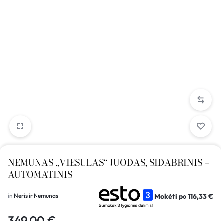
NEMUNAS „VIESULAS“ JUODAS, SIDABRINIS –
AUTOMATINIS
Mokėti po
116,33
€
in
Neris ir Nemunas
349,00
€