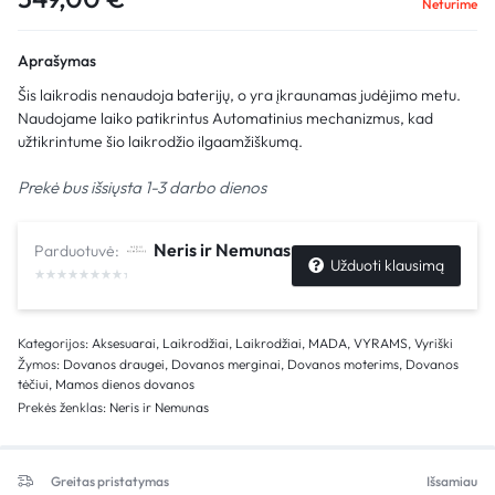
Neturime
Aprašymas
Šis laikrodis nenaudoja baterijų, o yra įkraunamas judėjimo metu.
Naudojame laiko patikrintus Automatinius mechanizmus, kad
užtikrintume šio laikrodžio ilgaamžiškumą.
Prekė bus išsiųsta 1-3 darbo dienos
Neris ir Nemunas
Parduotuvė:
Užduoti klausimą
Kategorijos:
Aksesuarai
,
Laikrodžiai
,
Laikrodžiai
,
MADA
,
VYRAMS
,
Vyriški
Žymos:
Dovanos draugei
,
Dovanos merginai
,
Dovanos moterims
,
Dovanos
tėčiui
,
Mamos dienos dovanos
Prekės ženklas:
Neris ir Nemunas
Greitas pristatymas
Išsamiau