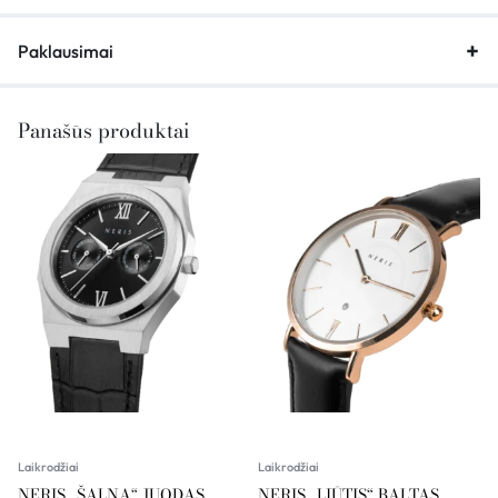
Paklausimai
Panašūs produktai
Laikrodžiai
Laikrodžiai
NERIS „ŠALNA“ JUODAS,
NERIS „LIŪTIS“ BALTAS,