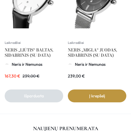
Laikrodžiai
Laikrodžiai
NERIS „LIŪTIS“ BALTAS,
NERIS „MIGLA“ JUODAS,
SIDABRINIS (SU DATA)
SIDABRINIS (SU DATA)
Neris ir Nemunas
Neris ir Nemunas
167,30
€
239,00
€
239,00
€
Išparduota
Į krepšelį
NAUJIENŲ PRENUMERATA