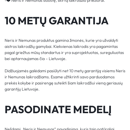
-❤️ Neris ir Nemunas šluostę, skirtą laikrodžio priežiūrai.
10 METŲ GARANTIJA
Neris ir Nemunas produktus gamina žmonės, kurie yra užvaldyti
aistros laikrodžių gamybai. Kiekvienas laikrodis yra pagamintas
pagal griežtus mūsų standartus ir yra suprojektuotas, sureguliuotas
bei aptarnaujamas čia – Lietuvoje.
Didžiuojamės galėdami pasiūlyti net 10 metų garantiją visiems Neris
ir Nemunas laikrodžiams. Esame užtikrinti savo parduodamos
prekės kokybe ir pasirengę suteikti šiam laikrodžiui vieną geriausių
garantijų Lietuvoje.
PASODINATE MEDELĮ
Nešdami „Neris ir Nemunas“ pavadinimą, kuris taip natūraliai