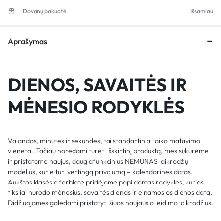
Dovanų pakuotė
Išsamiau
Aprašymas
DIENOS, SAVAITĖS IR
MĖNESIO RODYKLĖS
Valandos, minutės ir sekundės, tai standartiniai laiko matavimo
vienetai. Tačiau norėdami turėti išskirtinį produktą, mes sukūrėme
ir pristatome naujus, daugiafunkcinius NEMUNAS laikrodžių
modelius, kurie turi vertingą privalumą – kalendorines datas.
Aukštos klasės ciferblate pridėjome papildomas rodykles, kurios
tiksliai nurodo mėnesius, savaitės dienas ir einamosios dienos datą.
Didžiuojamės galėdami pristatyti šiuos naujausio leidimo laikrodžius.