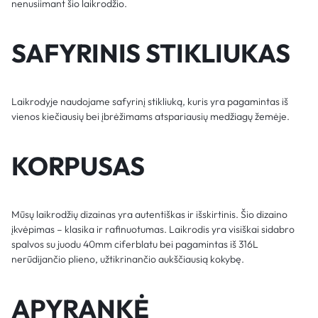
nenusiimant šio laikrodžio.
SAFYRINIS STIKLIUKAS
Laikrodyje naudojame safyrinį stikliuką, kuris yra pagamintas iš
vienos kiečiausių bei įbrėžimams atspariausių medžiagų žemėje.
KORPUSAS
Mūsų laikrodžių dizainas yra autentiškas ir išskirtinis. Šio dizaino
įkvėpimas – klasika ir rafinuotumas. Laikrodis yra visiškai sidabro
spalvos su juodu 40mm ciferblatu bei pagamintas iš 316L
nerūdijančio plieno, užtikrinančio aukščiausią kokybę.
APYRANKĖ