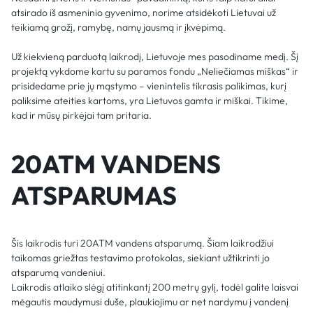
atsirado iš asmeninio gyvenimo, norime atsidėkoti Lietuvai už
teikiamą grožį, ramybę, namų jausmą ir įkvėpimą.
Už kiekvieną parduotą laikrodį, Lietuvoje mes pasodiname medį. Šį
projektą vykdome kartu su paramos fondu „Neliečiamas miškas“ ir
prisidedame prie jų mąstymo – vienintelis tikrasis palikimas, kurį
paliksime ateities kartoms, yra Lietuvos gamta ir miškai. Tikime,
kad ir mūsų pirkėjai tam pritaria.
20ATM VANDENS
ATSPARUMAS
Šis laikrodis turi 20ATM vandens atsparumą. Šiam laikrodžiui
taikomas griežtas testavimo protokolas, siekiant užtikrinti jo
atsparumą vandeniui.
Laikrodis atlaiko slėgį atitinkantį 200 metrų gylį, todėl galite laisvai
mėgautis maudymusi duše, plaukiojimu ar net nardymu į vandenį