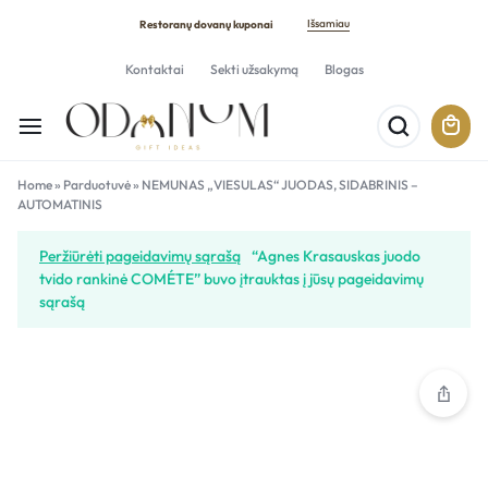
Išsamiau
Restoranų dovanų kuponai
Kontaktai
Sekti užsakymą
Blogas
Home
»
Parduotuvė
»
NEMUNAS „VIESULAS“ JUODAS, SIDABRINIS –
AUTOMATINIS
Peržiūrėti pageidavimų sąrašą
“Agnes Krasauskas juodo
tvido rankinė COMÉTE” buvo įtrauktas į jūsų pageidavimų
sąrašą