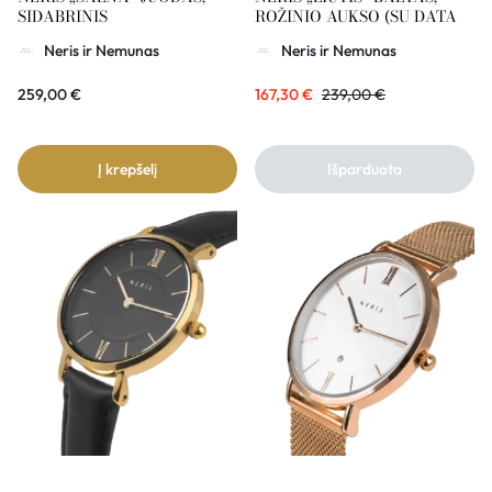
SIDABRINIS
ROŽINIO AUKSO (SU DATA
Neris ir Nemunas
Neris ir Nemunas
259,00
€
167,30
€
239,00
€
Į krepšelį
Išparduota