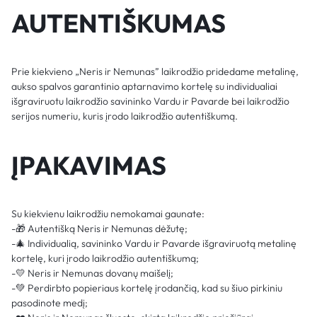
AUTENTIŠKUMAS
Prie kiekvieno „Neris ir Nemunas” laikrodžio pridedame metalinę,
aukso spalvos garantinio aptarnavimo kortelę su individualiai
išgraviruotu laikrodžio savininko Vardu ir Pavarde bei laikrodžio
serijos numeriu, kuris įrodo laikrodžio autentiškumą.
ĮPAKAVIMAS
Su kiekvienu laikrodžiu nemokamai gaunate:
-🎁 Autentišką Neris ir Nemunas dėžutę;
-🎄 Individualią, savininko Vardu ir Pavarde išgraviruotą metalinę
kortelę, kuri įrodo laikrodžio autentiškumą;
-💛 Neris ir Nemunas dovanų maišelį;
-💚 Perdirbto popieriaus kortelę įrodančią, kad su šiuo pirkiniu
pasodinote medį;