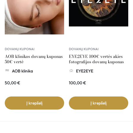
DOVANŲ KUPONAI
DOVANŲ KUPONAI
AOB klinikos dovanų kuponas
EYE2EYE 100€ vertės akies
50€ vertė
fotografijos dovanų kuponas
AOB klinika
EYE2EYE
50,00
€
100,00
€
Į krepšelį
Į krepšelį