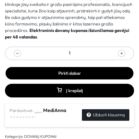
klinikoje jūsų sveikata ir grožiu pasirūpins profesionalūs, licencijuoti
specialistai, kurie žino kaip atjauninti, pridrėkinti ir gydyti jūsų odą.
Be odos gydymo ir atjauninimo sprendimų, taip pat atliekamos
kūno formavimo, plaukų šalinimo ir kitos lazerines grožio
procedūros.
Elektroninis dovanų kuponas išsiunčiamas gavėjui
per 48 valandas
.
Pirkti dabar
Į krepšelį
MediAnna
Parduotuvė:
Užduoti klausimą
Kategorija:
DOVANŲ KUPONAI