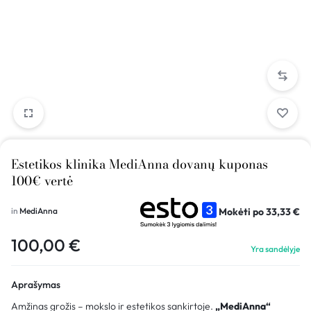
Estetikos klinika MediAnna dovanų kuponas
100€ vertė
Mokėti po
33,33
€
in
MediAnna
100,00
€
Yra sandėlyje
Aprašymas
Amžinas grožis – mokslo ir estetikos sankirtoje.
„MediAnna“