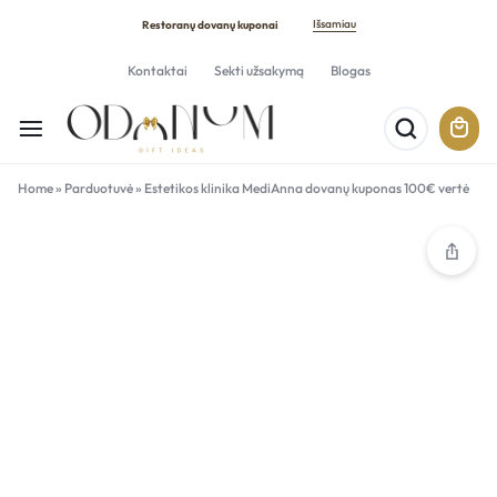
Išsamiau
Restoranų dovanų kuponai
Kontaktai
Sekti užsakymą
Blogas
Home
»
Parduotuvė
»
Estetikos klinika MediAnna dovanų kuponas 100€ vertė