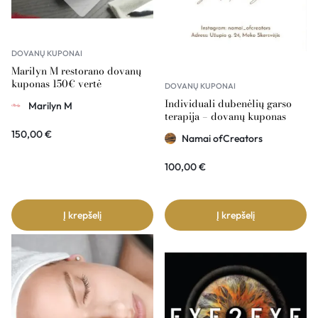
DOVANŲ KUPONAI
Marilyn M restorano dovanų
kuponas 150€ vertė
DOVANŲ KUPONAI
Individuali dubenėlių garso
Marilyn M
terapija – dovanų kuponas
Namai ofCreators 100€ vertė
150,00
€
Namai ofCreators
100,00
€
Į krepšelį
Į krepšelį