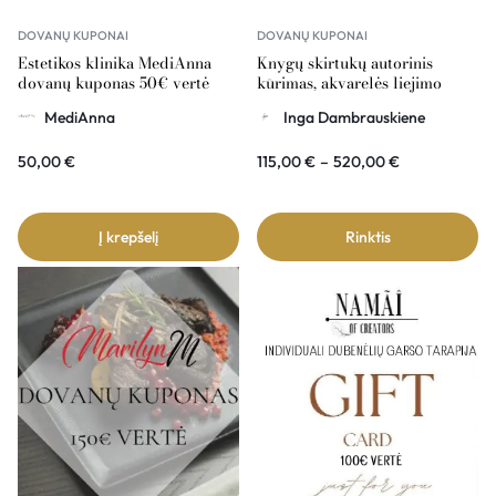
DOVANŲ KUPONAI
DOVANŲ KUPONAI
Estetikos klinika MediAnna
Knygų skirtukų autorinis
dovanų kuponas 50€ vertė
kūrimas, akvarelės liejimo
technika – dovanų kuponas
MediAnna
Inga Dambrauskiene
50,00
€
115,00
€
–
520,00
€
Į krepšelį
Rinktis