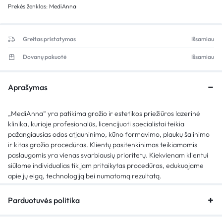
Prekės ženklas:
MediAnna
Greitas pristatymas
Išsamiau
Dovanų pakuotė
Išsamiau
Aprašymas
„MediAnna“ yra patikima grožio ir estetikos priežiūros lazerinė
klinika, kurioje profesionalūs, licencijuoti specialistai teikia
pažangiausias odos atjauninimo, kūno formavimo, plaukų šalinimo
ir kitas grožio procedūras. Klientų pasitenkinimas teikiamomis
paslaugomis yra vienas svarbiausių prioritetų. Kiekvienam klientui
siūlome individualias tik jam pritaikytas procedūras, edukuojame
apie jų eigą, technologiją bei numatomą rezultatą.
Parduotuvės politika