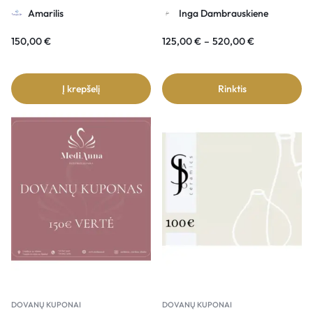
Amarilis 150€ vertė
simbolika – dovanų kuponas
Amarilis
Inga Dambrauskiene
150,00
€
125,00
€
–
520,00
€
Į krepšelį
Rinktis
DOVANŲ KUPONAI
DOVANŲ KUPONAI