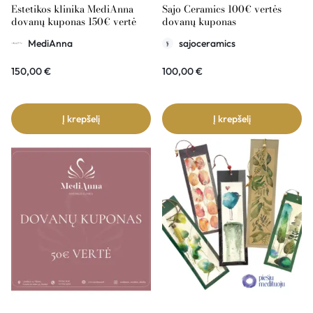
Estetikos klinika MediAnna
Sajo Ceramics 100€ vertės
dovanų kuponas 150€ vertė
dovanų kuponas
MediAnna
sajoceramics
150,00
€
100,00
€
Į krepšelį
Į krepšelį