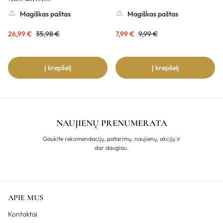
Magiškas paštas
Magiškas paštas
26,99
€
35,98
€
7,99
€
9,99
€
Į krepšelį
Į krepšelį
NAUJIENŲ PRENUMERATA
Gaukite rekomendacijų, patarimų, naujienų, akcijų ir
dar daugiau.
APIE MUS
Kontaktai