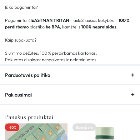
Iš ko pagaminta?
Pagaminta iš
EASTMAN TRITAN
– aukščiausios kokybės ir
100 %
perdirbamo
plastiko
be BPA,
kamštelis
100% nepralaidus.
Kaip supakuota?
Siuntimo dėžutės: 100 % perdirbamas kartonas.
Pakuotės dizainas: nespalvotas ir nelaminuotas.
Parduotuvės politika
Paklausimai
Panašūs produktai
-30%
Išparduota