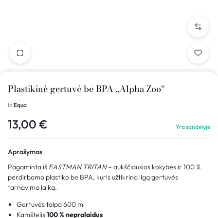
Plastikinė gertuvė be BPA „Alpha Zoo“
in
Equa
13,00
€
Yra sandėlyje
Aprašymas
Pagaminta iš
EASTMAN TRITAN
– aukščiausios kokybės ir 100 %
perdirbamo plastiko be BPA, kuris užtikrina ilgą gertuvės
tarnavimo laiką.
Gertuvės talpa 600 ml
Kamštelis
100 % nepralaidus