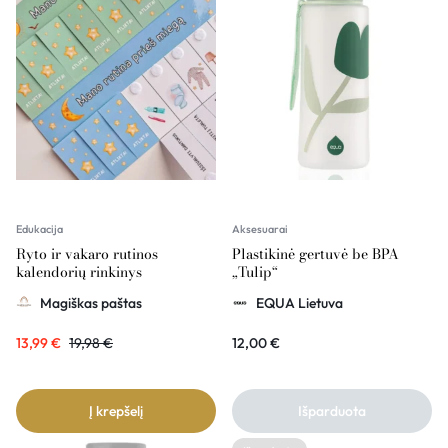
Edukacija
Aksesuarai
Ryto ir vakaro rutinos
Plastikinė gertuvė be BPA
kalendorių rinkinys
„Tulip“
Magiškas paštas
EQUA Lietuva
13,99
€
19,98
€
12,00
€
Į krepšelį
Išparduota