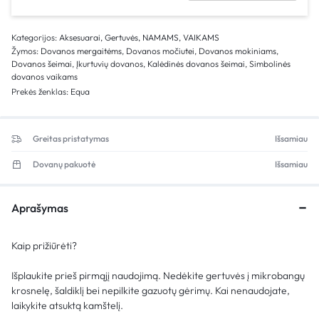
Kategorijos:
Aksesuarai
,
Gertuvės
,
NAMAMS
,
VAIKAMS
Žymos:
Dovanos mergaitėms
,
Dovanos močiutei
,
Dovanos mokiniams
,
Dovanos šeimai
,
Įkurtuvių dovanos
,
Kalėdinės dovanos šeimai
,
Simbolinės
dovanos vaikams
Prekės ženklas:
Equa
Greitas pristatymas
Išsamiau
Dovanų pakuotė
Išsamiau
Aprašymas
Kaip prižiūrėti?
Išplaukite prieš pirmąjį naudojimą. Nedėkite gertuvės į mikrobangų
krosnelę, šaldiklį bei nepilkite gazuotų gėrimų. Kai nenaudojate,
laikykite atsuktą kamštelį.