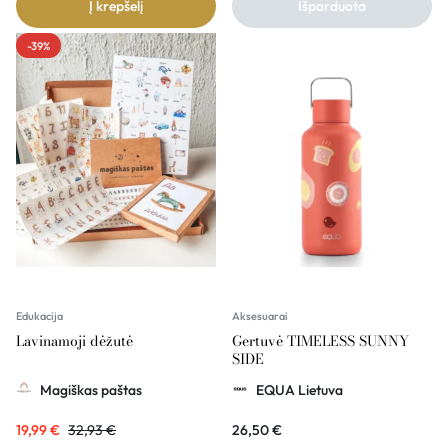
Į krepšelį
Išparduota
-39%
Edukacija
Aksesuarai
Lavinamoji dėžutė
Gertuvė TIMELESS SUNNY
SIDE
Magiškas paštas
EQUA Lietuva
19,99
€
32,93
€
26,50
€