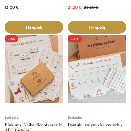
13,00
€
21,20
€
26,50
€
Į krepšelį
Į krepšelį
-25%
-20%
Edukacija
Edukacija
Rinkinys “Vaiko dienotvarkė ir
Dantukų valymo kalendorius
ABC kortelės”