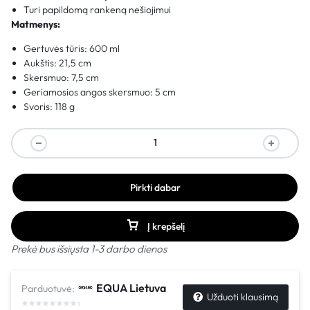
Turi papildomą rankeną nešiojimui
Matmenys:
Gertuvės tūris: 600 ml
Aukštis: 21,5 cm
Skersmuo: 7,5 cm
Geriamosios angos skersmuo: 5 cm
Svoris: 118 g
Pirkti dabar
Į krepšelį
Prekė bus išsiųsta 1-3 darbo dienos
EQUA Lietuva
Parduotuvė:
Užduoti klausimą