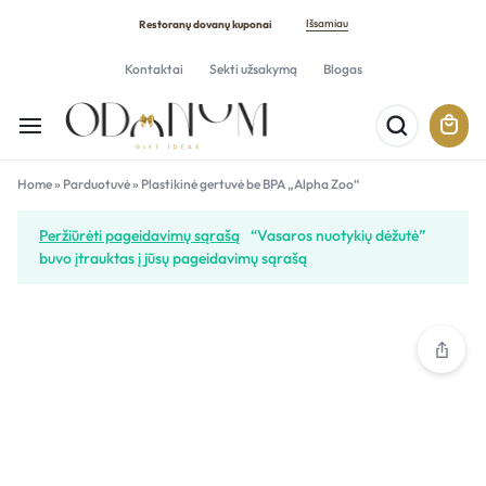
Išsamiau
Restoranų dovanų kuponai
Kontaktai
Sekti užsakymą
Blogas
Home
»
Parduotuvė
»
Plastikinė gertuvė be BPA „Alpha Zoo“
Peržiūrėti pageidavimų sąrašą
“Vasaros nuotykių dėžutė”
buvo įtrauktas į jūsų pageidavimų sąrašą