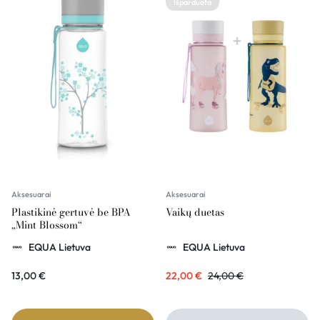
Išparduota
Aksesuarai
Aksesuarai
Plastikinė gertuvė be BPA
Vaikų duetas
„Mint Blossom“
EQUA Lietuva
EQUA Lietuva
13,00
€
22,00
€
24,00
€