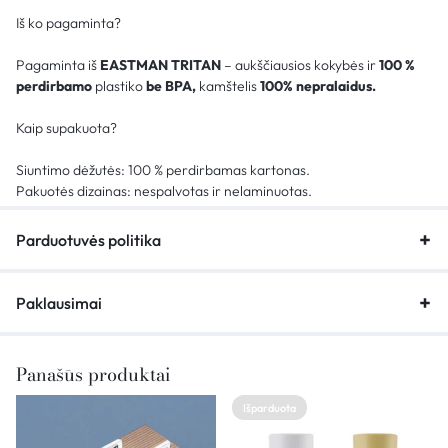
Iš ko pagaminta?
Pagaminta iš
EASTMAN TRITAN
– aukščiausios kokybės ir
100 %
perdirbamo
plastiko
be BPA,
kamštelis
100% nepralaidus.
Kaip supakuota?
Siuntimo dėžutės: 100 % perdirbamas kartonas.
Pakuotės dizainas: nespalvotas ir nelaminuotas.
Parduotuvės politika
Paklausimai
Panašūs produktai
Išparduota