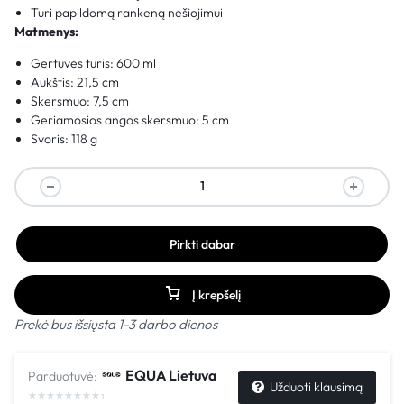
Turi papildomą rankeną nešiojimui
Matmenys:
Gertuvės tūris: 600 ml
Aukštis: 21,5 cm
Skersmuo: 7,5 cm
Geriamosios angos skersmuo: 5 cm
Svoris: 118 g
Pirkti dabar
Į krepšelį
Prekė bus išsiųsta 1-3 darbo dienos
EQUA Lietuva
Parduotuvė:
Užduoti klausimą