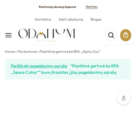
Išsamiau
Restoranų dovanų kuponai
Kontaktai
Sekti užsakymą
Blogas
Home
»
Parduotuvė
»
Plastikinė gertuvė be BPA „Alpha Zoo“
Peržiūrėti pageidavimų sąrašą
“Plastikinė gertuvė be BPA
„Space Catos“” buvo įtrauktas į jūsų pageidavimų sąrašą