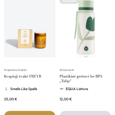
Išparduota
Kvapiosios žvakės
Aksesuarai
Kvapioji žvakė FREYR
Plastikinė gertuvė be BPA
„Tulip“
Smells Like Spells
EQUA Lietuva
25,00
€
12,00
€