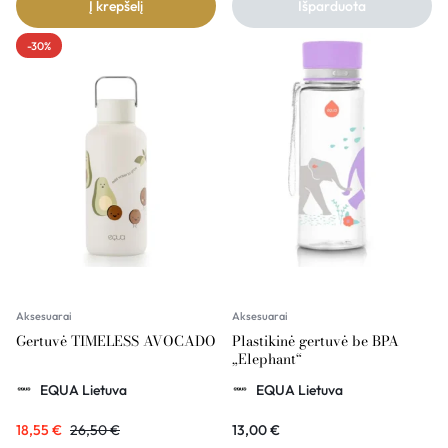
Į krepšelį
Išparduota
-30%
Aksesuarai
Aksesuarai
Gertuvė TIMELESS AVOCADO
Plastikinė gertuvė be BPA
„Elephant“
EQUA Lietuva
EQUA Lietuva
18,55
€
26,50
€
13,00
€