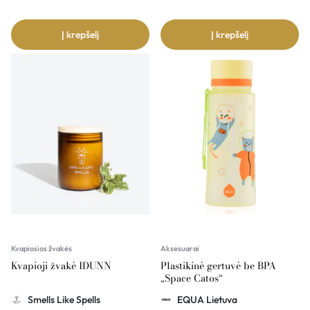
Į krepšelį
Į krepšelį
Kvapiosios žvakės
Aksesuarai
Kvapioji žvakė IDUNN
Plastikinė gertuvė be BPA
„Space Catos“
Smells Like Spells
EQUA Lietuva