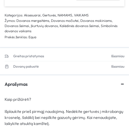
Kategorijos:
Aksesuarai
,
Gertuvės
,
NAMAMS
,
VAIKAMS
Žymos:
Dovanos mergaitėms
,
Dovanos močiutei
,
Dovanos mokiniams
,
Dovanos šeimai
,
Įkurtuvių dovanos
,
Kalėdinės dovanos šeimai
,
Simbolinės
dovanos vaikams
Prekės ženklas:
Equa
Greitas pristatymas
Išsamiau
Dovanų pakuotė
Išsamiau
Aprašymas
Kaip prižiūrėti?
Išplaukite prieš pirmąjį naudojimą. Nedėkite gertuvės į mikrobangų
krosnelę, šaldiklį bei nepilkite gazuotų gėrimų. Kai nenaudojate,
laikykite atsuktą kamštelį.