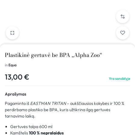
Plastikinė gertuvė be BPA „Alpha Zoo“
in
Equa
13,00
€
Yra sandėlyje
Aprašymas
Pagaminta iš
EASTMAN TRITAN
– aukščiausios kokybės ir 100 %
perdirbamo plastiko be BPA, kuris užtikrina ilgą gertuvės
tarnavimo laiką.
Gertuvės talpa 600 ml
Kamštelis
100 % nepralaidus