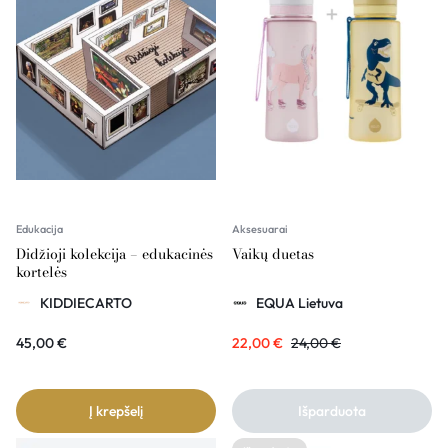
Edukacija
Aksesuarai
Didžioji kolekcija – edukacinės
Vaikų duetas
kortelės
KIDDIECARTO
EQUA Lietuva
45,00
€
22,00
€
24,00
€
Į krepšelį
Išparduota