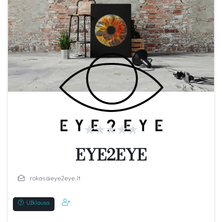
EYE2EYE
rokas@eye2eye.lt
Užklausa