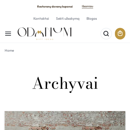
Išsamiau
Restoranų dovanų kuponai
Kontaktai
Sekti užsakymą
Blogas
Home
Archyvai